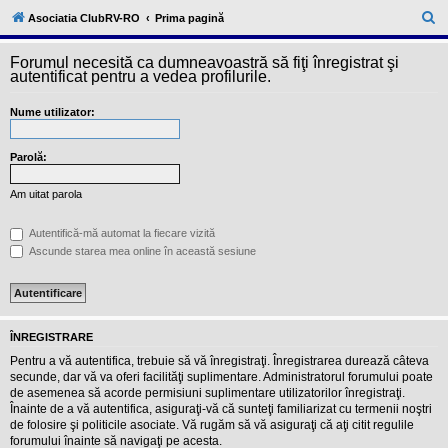
l
u
C
Asociatia ClubRV-RO
Prima pagină
b
ă
R
V
Forumul necesită ca dumneavoastră să fiţi înregistrat şi
u
-
autentificat pentru a vedea profilurile.
c
t
o
Nume utilizator:
a
m
u
r
n
i
Parolă:
e
t
a
Am uitat parola
t
e
a
Autentifică-mă automat la fiecare vizită
p
Ascunde starea mea online în această sesiune
o
s
e
s
o
r
ÎNREGISTRARE
i
l
Pentru a vă autentifica, trebuie să vă înregistraţi. Înregistrarea durează câteva
o
secunde, dar vă va oferi facilităţi suplimentare. Administratorul forumului poate
r
de asemenea să acorde permisiuni suplimentare utilizatorilor înregistraţi.
d
Înainte de a vă autentifica, asiguraţi-vă că sunteţi familiarizat cu termenii noştri
e
r
de folosire şi politicile asociate. Vă rugăm să vă asiguraţi că aţi citit regulile
u
forumului înainte să navigaţi pe acesta.