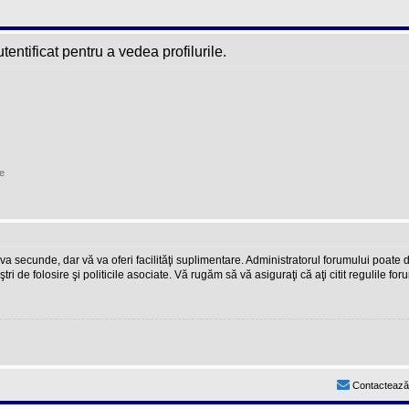
entificat pentru a vedea profilurile.
e
teva secunde, dar vă va oferi facilităţi suplimentare. Administratorul forumului poate
ştri de folosire şi politicile asociate. Vă rugăm să vă asiguraţi că aţi citit regulile fo
Contactează