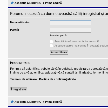
l
Asociatia ClubRV-RO
Prima pagină
u
b
R
Forumul necesită ca dumneavoastră să fiţi înregistrat şi aut
V
-
c
Nume utilizator:
o
m
Parolă:
u
n
Am uitat parola
i
t
Autentifică-mă automat la fiecare vizită
a
Ascunde starea mea online în această sesiun
t
e
a
p
o
ÎNREGISTRARE
s
e
Pentru a vă autentifica, trebuie să vă înregistraţi. Înregistrarea durează câ
s
Înainte de a vă autentifica, asiguraţi-vă că sunteţi familiarizat cu termenii no
o
r
Termeni de utilizare
|
Politica de confidenţialitate
i
l
o
Înregistrare
r
d
e
Asociatia ClubRV-RO
Prima pagină
r
u