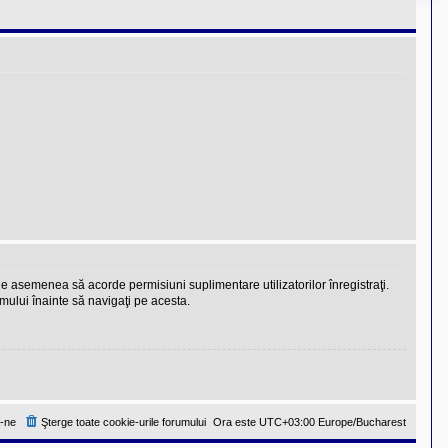
 de asemenea să acorde permisiuni suplimentare utilizatorilor înregistraţi.
rumului înainte să navigaţi pe acesta.
-ne
Şterge toate cookie-urile forumului
Ora este UTC+03:00 Europe/Bucharest