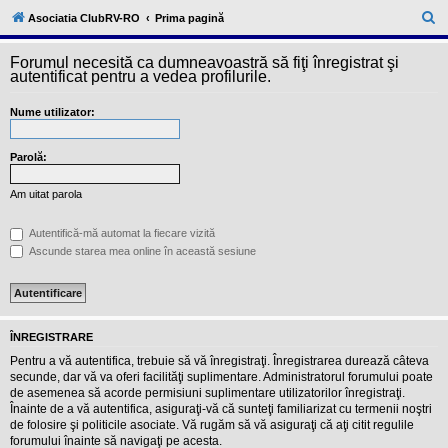
l
u
C
Asociatia ClubRV-RO
Prima pagină
b
ă
R
V
Forumul necesită ca dumneavoastră să fiţi înregistrat şi
u
-
autentificat pentru a vedea profilurile.
c
t
o
Nume utilizator:
a
m
u
r
n
i
Parolă:
e
t
a
Am uitat parola
t
e
a
Autentifică-mă automat la fiecare vizită
p
Ascunde starea mea online în această sesiune
o
s
e
s
o
r
ÎNREGISTRARE
i
l
Pentru a vă autentifica, trebuie să vă înregistraţi. Înregistrarea durează câteva
o
secunde, dar vă va oferi facilităţi suplimentare. Administratorul forumului poate
r
de asemenea să acorde permisiuni suplimentare utilizatorilor înregistraţi.
d
Înainte de a vă autentifica, asiguraţi-vă că sunteţi familiarizat cu termenii noştri
e
r
de folosire şi politicile asociate. Vă rugăm să vă asiguraţi că aţi citit regulile
u
forumului înainte să navigaţi pe acesta.