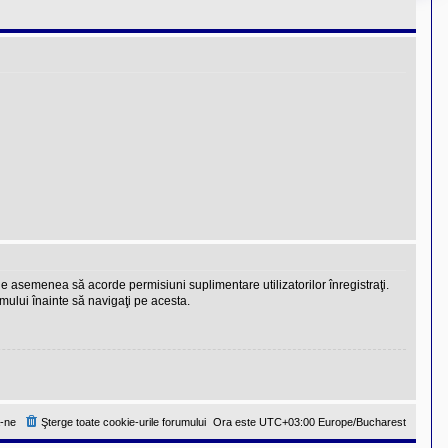
 de asemenea să acorde permisiuni suplimentare utilizatorilor înregistraţi.
rumului înainte să navigaţi pe acesta.
-ne
Şterge toate cookie-urile forumului
Ora este UTC+03:00 Europe/Bucharest