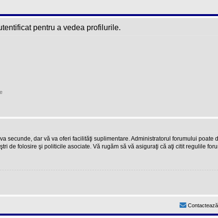
entificat pentru a vedea profilurile.
e
teva secunde, dar vă va oferi facilităţi suplimentare. Administratorul forumului poate
ştri de folosire şi politicile asociate. Vă rugăm să vă asiguraţi că aţi citit regulile fo
Contactează