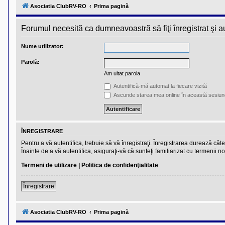
l
Asociatia ClubRV-RO
Prima pagină
u
b
R
Forumul necesită ca dumneavoastră să fiţi înregistrat şi aut
V
-
c
Nume utilizator:
o
m
Parolă:
u
n
Am uitat parola
i
t
Autentifică-mă automat la fiecare vizită
a
Ascunde starea mea online în această sesiun
t
e
a
p
o
ÎNREGISTRARE
s
e
Pentru a vă autentifica, trebuie să vă înregistraţi. Înregistrarea durează câ
s
Înainte de a vă autentifica, asiguraţi-vă că sunteţi familiarizat cu termenii no
o
r
Termeni de utilizare
|
Politica de confidenţialitate
i
l
o
Înregistrare
r
d
e
Asociatia ClubRV-RO
Prima pagină
r
u