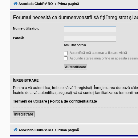
l
Asociatia ClubRV-RO
Prima pagină
u
b
R
Forumul necesită ca dumneavoastră să fiţi înregistrat şi aut
V
-
c
Nume utilizator:
o
m
Parolă:
u
n
Am uitat parola
i
t
Autentifică-mă automat la fiecare vizită
a
Ascunde starea mea online în această sesiun
t
e
a
p
o
ÎNREGISTRARE
s
e
Pentru a vă autentifica, trebuie să vă înregistraţi. Înregistrarea durează câ
s
Înainte de a vă autentifica, asiguraţi-vă că sunteţi familiarizat cu termenii no
o
r
Termeni de utilizare
|
Politica de confidenţialitate
i
l
o
Înregistrare
r
d
e
Asociatia ClubRV-RO
Prima pagină
r
u