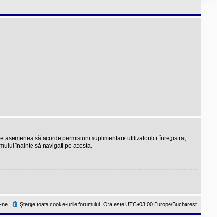
 de asemenea să acorde permisiuni suplimentare utilizatorilor înregistraţi.
rumului înainte să navigaţi pe acesta.
-ne
Şterge toate cookie-urile forumului
Ora este UTC+03:00 Europe/Bucharest