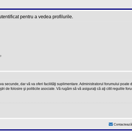
entificat pentru a vedea profilurile.
e
teva secunde, dar vă va oferi facilităţi suplimentare. Administratorul forumului poate
ştri de folosire şi politicile asociate. Vă rugăm să vă asiguraţi că aţi citit regulile fo
Contactează