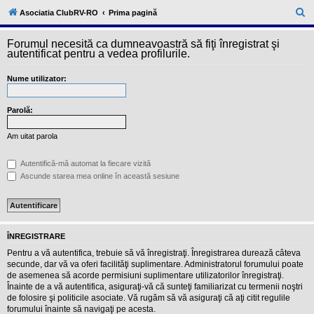
l
u
C
Asociatia ClubRV-RO
Prima pagină
b
ă
R
V
Forumul necesită ca dumneavoastră să fiţi înregistrat şi
u
-
autentificat pentru a vedea profilurile.
c
t
o
Nume utilizator:
a
m
u
r
n
i
Parolă:
e
t
a
Am uitat parola
t
e
a
Autentifică-mă automat la fiecare vizită
p
Ascunde starea mea online în această sesiune
o
s
e
s
o
r
ÎNREGISTRARE
i
l
Pentru a vă autentifica, trebuie să vă înregistraţi. Înregistrarea durează câteva
o
secunde, dar vă va oferi facilităţi suplimentare. Administratorul forumului poate
r
de asemenea să acorde permisiuni suplimentare utilizatorilor înregistraţi.
d
Înainte de a vă autentifica, asiguraţi-vă că sunteţi familiarizat cu termenii noştri
e
r
de folosire şi politicile asociate. Vă rugăm să vă asiguraţi că aţi citit regulile
u
forumului înainte să navigaţi pe acesta.