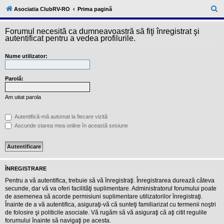
l
u
C
Asociatia ClubRV-RO
Prima pagină
b
ă
R
V
Forumul necesită ca dumneavoastră să fiţi înregistrat şi
u
-
autentificat pentru a vedea profilurile.
c
t
o
Nume utilizator:
a
m
u
r
n
i
Parolă:
e
t
a
Am uitat parola
t
e
a
Autentifică-mă automat la fiecare vizită
p
Ascunde starea mea online în această sesiune
o
s
e
s
o
r
ÎNREGISTRARE
i
l
Pentru a vă autentifica, trebuie să vă înregistraţi. Înregistrarea durează câteva
o
secunde, dar vă va oferi facilităţi suplimentare. Administratorul forumului poate
r
de asemenea să acorde permisiuni suplimentare utilizatorilor înregistraţi.
d
Înainte de a vă autentifica, asiguraţi-vă că sunteţi familiarizat cu termenii noştri
e
r
de folosire şi politicile asociate. Vă rugăm să vă asiguraţi că aţi citit regulile
u
forumului înainte să navigaţi pe acesta.