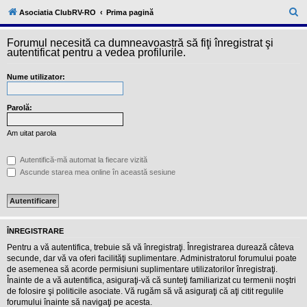
l
u
C
Asociatia ClubRV-RO
Prima pagină
b
ă
R
V
Forumul necesită ca dumneavoastră să fiţi înregistrat şi
u
-
autentificat pentru a vedea profilurile.
c
t
o
Nume utilizator:
a
m
u
r
n
i
Parolă:
e
t
a
Am uitat parola
t
e
a
Autentifică-mă automat la fiecare vizită
p
Ascunde starea mea online în această sesiune
o
s
e
s
o
r
ÎNREGISTRARE
i
l
Pentru a vă autentifica, trebuie să vă înregistraţi. Înregistrarea durează câteva
o
secunde, dar vă va oferi facilităţi suplimentare. Administratorul forumului poate
r
de asemenea să acorde permisiuni suplimentare utilizatorilor înregistraţi.
d
Înainte de a vă autentifica, asiguraţi-vă că sunteţi familiarizat cu termenii noştri
e
r
de folosire şi politicile asociate. Vă rugăm să vă asiguraţi că aţi citit regulile
u
forumului înainte să navigaţi pe acesta.