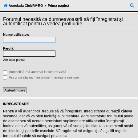
l
u
C
Asociatia ClubRV-RO
Prima pagină
b
ă
R
V
Forumul necesită ca dumneavoastră să fiţi înregistrat şi
u
-
autentificat pentru a vedea profilurile.
c
t
o
Nume utilizator:
a
m
u
r
n
i
Parolă:
e
t
a
Am uitat parola
t
e
a
Autentifică-mă automat la fiecare vizită
p
Ascunde starea mea online în această sesiune
o
s
e
s
o
r
ÎNREGISTRARE
i
l
Pentru a vă autentifica, trebuie să vă înregistraţi. Înregistrarea durează câteva
o
secunde, dar vă va oferi facilităţi suplimentare. Administratorul forumului poate
r
de asemenea să acorde permisiuni suplimentare utilizatorilor înregistraţi.
d
Înainte de a vă autentifica, asiguraţi-vă că sunteţi familiarizat cu termenii noştri
e
r
de folosire şi politicile asociate. Vă rugăm să vă asiguraţi că aţi citit regulile
u
forumului înainte să navigaţi pe acesta.