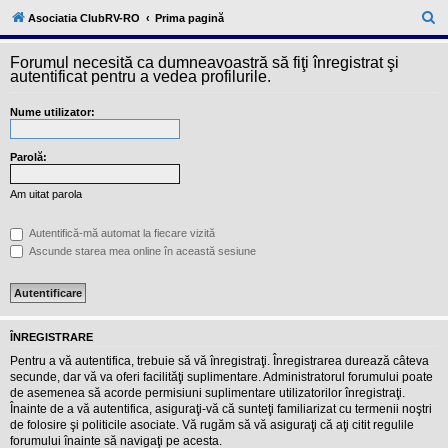
l
u
C
Asociatia ClubRV-RO
Prima pagină
b
ă
R
V
Forumul necesită ca dumneavoastră să fiţi înregistrat şi
u
-
autentificat pentru a vedea profilurile.
c
t
o
Nume utilizator:
a
m
u
r
n
i
Parolă:
e
t
a
Am uitat parola
t
e
a
Autentifică-mă automat la fiecare vizită
p
Ascunde starea mea online în această sesiune
o
s
e
s
o
r
ÎNREGISTRARE
i
l
Pentru a vă autentifica, trebuie să vă înregistraţi. Înregistrarea durează câteva
o
secunde, dar vă va oferi facilităţi suplimentare. Administratorul forumului poate
r
de asemenea să acorde permisiuni suplimentare utilizatorilor înregistraţi.
d
Înainte de a vă autentifica, asiguraţi-vă că sunteţi familiarizat cu termenii noştri
e
r
de folosire şi politicile asociate. Vă rugăm să vă asiguraţi că aţi citit regulile
u
forumului înainte să navigaţi pe acesta.