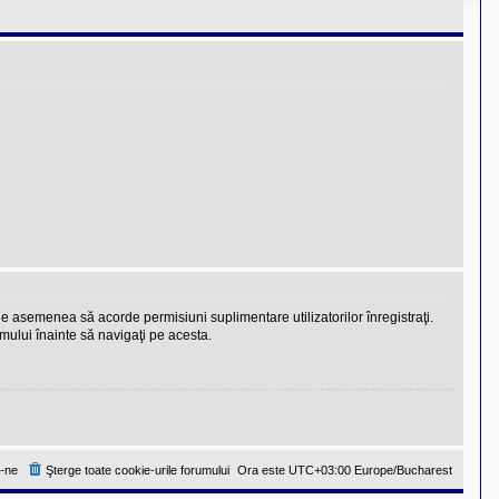
 de asemenea să acorde permisiuni suplimentare utilizatorilor înregistraţi.
rumului înainte să navigaţi pe acesta.
-ne
Şterge toate cookie-urile forumului
Ora este UTC+03:00 Europe/Bucharest