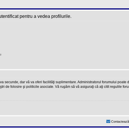
entificat pentru a vedea profilurile.
e
teva secunde, dar vă va oferi facilităţi suplimentare. Administratorul forumului poate
ştri de folosire şi politicile asociate. Vă rugăm să vă asiguraţi că aţi citit regulile fo
Contactează