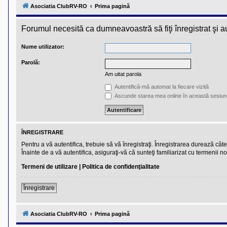
l
Asociatia ClubRV-RO
Prima pagină
u
b
R
Forumul necesită ca dumneavoastră să fiţi înregistrat şi aut
V
-
c
Nume utilizator:
o
m
Parolă:
u
n
Am uitat parola
i
t
Autentifică-mă automat la fiecare vizită
a
Ascunde starea mea online în această sesiun
t
e
a
p
o
ÎNREGISTRARE
s
e
Pentru a vă autentifica, trebuie să vă înregistraţi. Înregistrarea durează câ
s
Înainte de a vă autentifica, asiguraţi-vă că sunteţi familiarizat cu termenii no
o
r
Termeni de utilizare
|
Politica de confidenţialitate
i
l
o
Înregistrare
r
d
e
Asociatia ClubRV-RO
Prima pagină
r
u