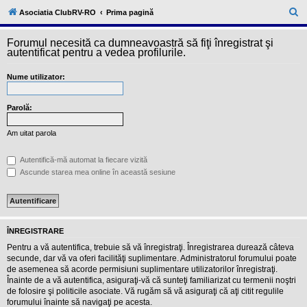
l
u
C
Asociatia ClubRV-RO
Prima pagină
b
ă
R
V
Forumul necesită ca dumneavoastră să fiţi înregistrat şi
u
-
autentificat pentru a vedea profilurile.
c
t
o
Nume utilizator:
a
m
u
r
n
i
Parolă:
e
t
a
Am uitat parola
t
e
a
Autentifică-mă automat la fiecare vizită
p
Ascunde starea mea online în această sesiune
o
s
e
s
o
r
ÎNREGISTRARE
i
l
Pentru a vă autentifica, trebuie să vă înregistraţi. Înregistrarea durează câteva
o
secunde, dar vă va oferi facilităţi suplimentare. Administratorul forumului poate
r
de asemenea să acorde permisiuni suplimentare utilizatorilor înregistraţi.
d
Înainte de a vă autentifica, asiguraţi-vă că sunteţi familiarizat cu termenii noştri
e
r
de folosire şi politicile asociate. Vă rugăm să vă asiguraţi că aţi citit regulile
u
forumului înainte să navigaţi pe acesta.