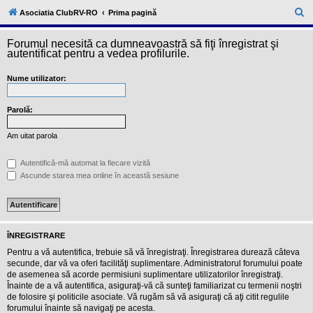
l
u
C
Asociatia ClubRV-RO
Prima pagină
b
ă
R
V
Forumul necesită ca dumneavoastră să fiţi înregistrat şi
u
-
autentificat pentru a vedea profilurile.
c
t
o
Nume utilizator:
a
m
u
r
n
i
Parolă:
e
t
a
Am uitat parola
t
e
a
Autentifică-mă automat la fiecare vizită
p
Ascunde starea mea online în această sesiune
o
s
e
s
o
r
ÎNREGISTRARE
i
l
Pentru a vă autentifica, trebuie să vă înregistraţi. Înregistrarea durează câteva
o
secunde, dar vă va oferi facilităţi suplimentare. Administratorul forumului poate
r
de asemenea să acorde permisiuni suplimentare utilizatorilor înregistraţi.
d
Înainte de a vă autentifica, asiguraţi-vă că sunteţi familiarizat cu termenii noştri
e
r
de folosire şi politicile asociate. Vă rugăm să vă asiguraţi că aţi citit regulile
u
forumului înainte să navigaţi pe acesta.