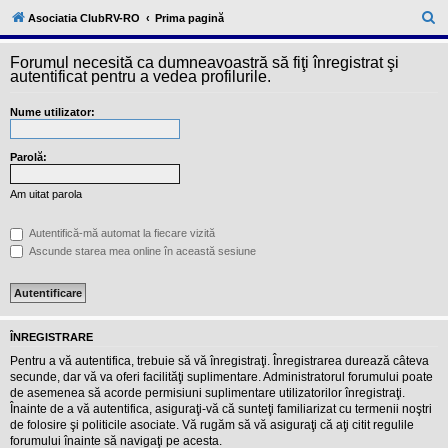
l
u
C
Asociatia ClubRV-RO
Prima pagină
b
ă
R
V
Forumul necesită ca dumneavoastră să fiţi înregistrat şi
u
-
autentificat pentru a vedea profilurile.
c
t
o
Nume utilizator:
a
m
u
r
n
i
Parolă:
e
t
a
Am uitat parola
t
e
a
Autentifică-mă automat la fiecare vizită
p
Ascunde starea mea online în această sesiune
o
s
e
s
o
r
ÎNREGISTRARE
i
l
Pentru a vă autentifica, trebuie să vă înregistraţi. Înregistrarea durează câteva
o
secunde, dar vă va oferi facilităţi suplimentare. Administratorul forumului poate
r
de asemenea să acorde permisiuni suplimentare utilizatorilor înregistraţi.
d
Înainte de a vă autentifica, asiguraţi-vă că sunteţi familiarizat cu termenii noştri
e
r
de folosire şi politicile asociate. Vă rugăm să vă asiguraţi că aţi citit regulile
u
forumului înainte să navigaţi pe acesta.