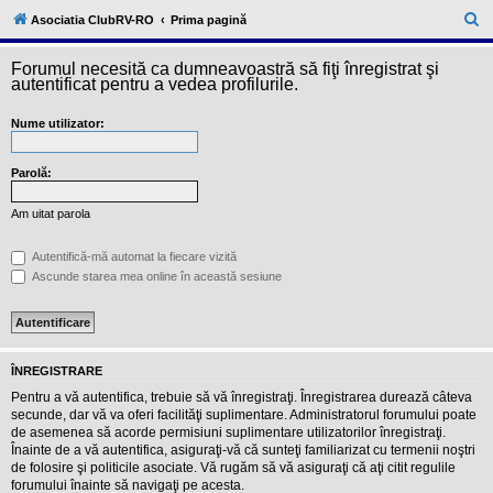
l
u
C
Asociatia ClubRV-RO
Prima pagină
b
ă
R
V
Forumul necesită ca dumneavoastră să fiţi înregistrat şi
u
-
autentificat pentru a vedea profilurile.
c
t
o
Nume utilizator:
a
m
u
r
n
i
Parolă:
e
t
a
Am uitat parola
t
e
a
Autentifică-mă automat la fiecare vizită
p
Ascunde starea mea online în această sesiune
o
s
e
s
o
r
ÎNREGISTRARE
i
l
Pentru a vă autentifica, trebuie să vă înregistraţi. Înregistrarea durează câteva
o
secunde, dar vă va oferi facilităţi suplimentare. Administratorul forumului poate
r
de asemenea să acorde permisiuni suplimentare utilizatorilor înregistraţi.
d
Înainte de a vă autentifica, asiguraţi-vă că sunteţi familiarizat cu termenii noştri
e
r
de folosire şi politicile asociate. Vă rugăm să vă asiguraţi că aţi citit regulile
u
forumului înainte să navigaţi pe acesta.