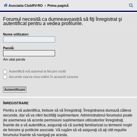
l
u
C
Asociatia ClubRV-RO
Prima pagină
b
ă
R
V
Forumul necesită ca dumneavoastră să fiţi înregistrat şi
u
-
autentificat pentru a vedea profilurile.
c
t
o
Nume utilizator:
a
m
u
r
n
i
Parolă:
e
t
a
Am uitat parola
t
e
a
Autentifică-mă automat la fiecare vizită
p
Ascunde starea mea online în această sesiune
o
s
e
s
o
r
ÎNREGISTRARE
i
l
Pentru a vă autentifica, trebuie să vă înregistraţi. Înregistrarea durează câteva
o
secunde, dar vă va oferi facilităţi suplimentare. Administratorul forumului poate
r
de asemenea să acorde permisiuni suplimentare utilizatorilor înregistraţi.
d
Înainte de a vă autentifica, asiguraţi-vă că sunteţi familiarizat cu termenii noştri
e
r
de folosire şi politicile asociate. Vă rugăm să vă asiguraţi că aţi citit regulile
u
forumului înainte să navigaţi pe acesta.