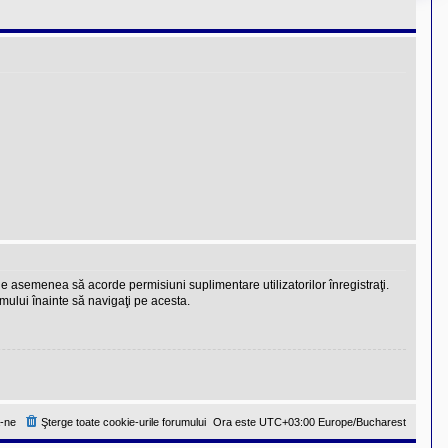
 de asemenea să acorde permisiuni suplimentare utilizatorilor înregistraţi.
rumului înainte să navigaţi pe acesta.
-ne
Şterge toate cookie-urile forumului
Ora este UTC+03:00 Europe/Bucharest