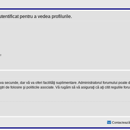
entificat pentru a vedea profilurile.
e
teva secunde, dar vă va oferi facilităţi suplimentare. Administratorul forumului poate
ştri de folosire şi politicile asociate. Vă rugăm să vă asiguraţi că aţi citit regulile fo
Contactează