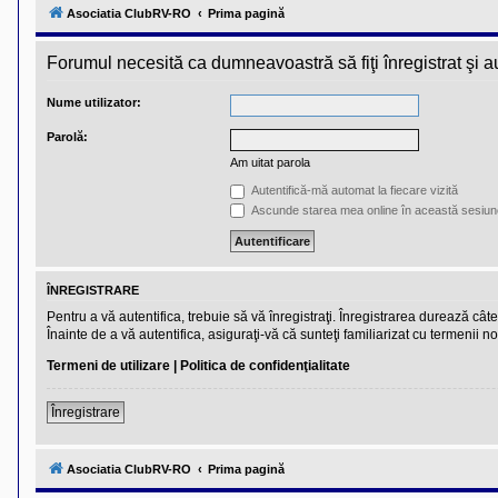
l
Asociatia ClubRV-RO
Prima pagină
u
b
R
Forumul necesită ca dumneavoastră să fiţi înregistrat şi aut
V
-
c
Nume utilizator:
o
m
Parolă:
u
n
Am uitat parola
i
t
Autentifică-mă automat la fiecare vizită
a
Ascunde starea mea online în această sesiun
t
e
a
p
o
ÎNREGISTRARE
s
e
Pentru a vă autentifica, trebuie să vă înregistraţi. Înregistrarea durează câ
s
Înainte de a vă autentifica, asiguraţi-vă că sunteţi familiarizat cu termenii no
o
r
Termeni de utilizare
|
Politica de confidenţialitate
i
l
o
Înregistrare
r
d
e
Asociatia ClubRV-RO
Prima pagină
r
u