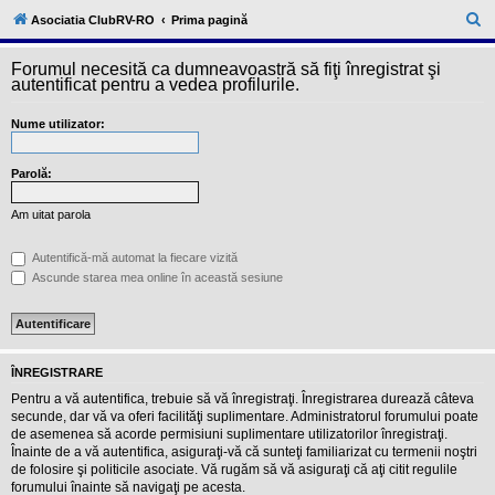
l
u
C
Asociatia ClubRV-RO
Prima pagină
b
ă
R
V
Forumul necesită ca dumneavoastră să fiţi înregistrat şi
u
-
autentificat pentru a vedea profilurile.
c
t
o
Nume utilizator:
a
m
u
r
n
i
Parolă:
e
t
a
Am uitat parola
t
e
a
Autentifică-mă automat la fiecare vizită
p
Ascunde starea mea online în această sesiune
o
s
e
s
o
r
ÎNREGISTRARE
i
l
Pentru a vă autentifica, trebuie să vă înregistraţi. Înregistrarea durează câteva
o
secunde, dar vă va oferi facilităţi suplimentare. Administratorul forumului poate
r
de asemenea să acorde permisiuni suplimentare utilizatorilor înregistraţi.
d
Înainte de a vă autentifica, asiguraţi-vă că sunteţi familiarizat cu termenii noştri
e
r
de folosire şi politicile asociate. Vă rugăm să vă asiguraţi că aţi citit regulile
u
forumului înainte să navigaţi pe acesta.