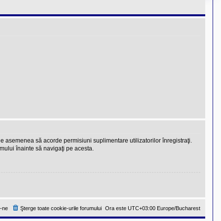
 de asemenea să acorde permisiuni suplimentare utilizatorilor înregistraţi.
rumului înainte să navigaţi pe acesta.
-ne
Şterge toate cookie-urile forumului
Ora este UTC+03:00 Europe/Bucharest