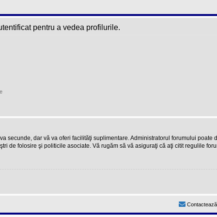
entificat pentru a vedea profilurile.
e
teva secunde, dar vă va oferi facilităţi suplimentare. Administratorul forumului poate
ştri de folosire şi politicile asociate. Vă rugăm să vă asiguraţi că aţi citit regulile fo
Contactează