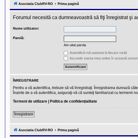
l
Asociatia ClubRV-RO
Prima pagină
u
b
R
Forumul necesită ca dumneavoastră să fiţi înregistrat şi aut
V
-
c
Nume utilizator:
o
m
Parolă:
u
n
Am uitat parola
i
t
Autentifică-mă automat la fiecare vizită
a
Ascunde starea mea online în această sesiun
t
e
a
p
o
ÎNREGISTRARE
s
e
Pentru a vă autentifica, trebuie să vă înregistraţi. Înregistrarea durează câ
s
Înainte de a vă autentifica, asiguraţi-vă că sunteţi familiarizat cu termenii no
o
r
Termeni de utilizare
|
Politica de confidenţialitate
i
l
o
Înregistrare
r
d
e
Asociatia ClubRV-RO
Prima pagină
r
u