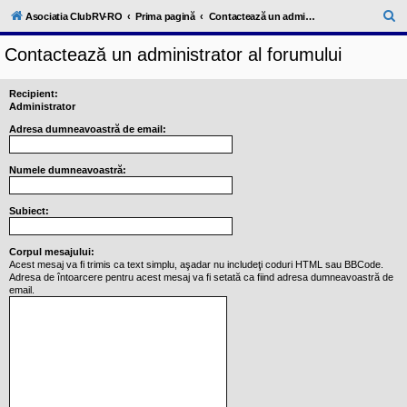
l
u
C
Asociatia ClubRV-RO
Prima pagină
Contactează un administrator al forumului
b
ă
R
Contactează un administrator al forumului
V
u
-
c
t
o
Recipient:
a
m
Administrator
u
r
Adresa dumneavoastră de email:
n
i
e
t
a
Numele dumneavoastră:
t
e
a
Subiect:
p
o
s
Corpul mesajului:
e
Acest mesaj va fi trimis ca text simplu, aşadar nu includeţi coduri HTML sau BBCode.
s
Adresa de întoarcere pentru acest mesaj va fi setată ca fiind adresa dumneavoastră de
o
email.
r
i
l
o
r
d
e
r
u