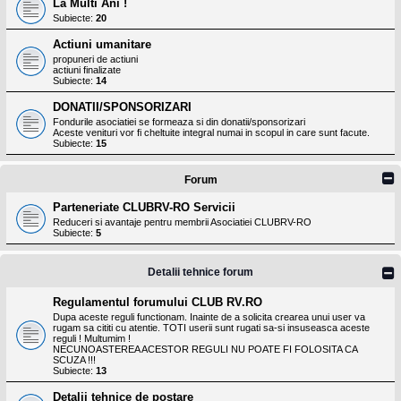
La Multi Ani !
Subiecte:
20
Actiuni umanitare
propuneri de actiuni
actiuni finalizate
Subiecte:
14
DONATII/SPONSORIZARI
Fondurile asociatiei se formeaza si din donatii/sponsorizari
Aceste venituri vor fi cheltuite integral numai in scopul in care sunt facute.
Subiecte:
15
Forum
Parteneriate CLUBRV-RO Servicii
Reduceri si avantaje pentru membrii Asociatiei CLUBRV-RO
Subiecte:
5
Detalii tehnice forum
Regulamentul forumului CLUB RV.RO
Dupa aceste reguli functionam. Inainte de a solicita crearea unui user va
rugam sa cititi cu atentie. TOTI userii sunt rugati sa-si insuseasca aceste
reguli ! Multumim !
NECUNOASTEREA ACESTOR REGULI NU POATE FI FOLOSITA CA
SCUZA !!!
Subiecte:
13
Detalii tehnice de postare