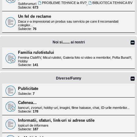
PROBLEME TEHNICE la RV?
BIBLIOTECA TEHNICA RV
Subforumuri:
,
Subiecte:
673
Un fel de reclame
Daca v-a impresionat un produs sau serviciu pe care il recomandati
colegilor...
Subiecte:
76
Noi si........ ai nostri
Familia rulotistului
Femina ClubRV, Micul rulotist, Galeria foto si video a membrilor, Pofta Buna!!!,
Hobby
Subiecte:
141
Diverse/Funny
Publicitate
Subiecte:
7
Cafenea...
bancuri, zvonuri, hobby-uri, imagini, filme haioase, chat, ID-urile membrilor...
Subiecte:
178
Informatii, sfaturi, link-uri si adrese utile
topicuri de informare
Subiecte:
187