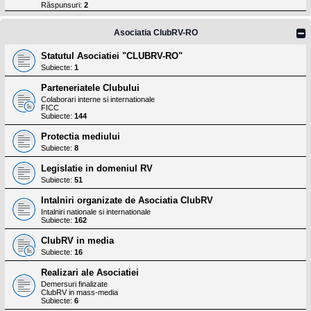
l
Răspunsuri:
2
o
t
e
Asociatia ClubRV-RO
s
i
Statutul Asociatiei "CLUBRV-RO"
a
Subiecte:
1
u
t
Parteneriatele Clubului
o
r
Colaborari interne si internationale
FICC
u
Subiecte:
144
l
o
Protectia mediului
t
e
Subiecte:
8
d
i
Legislatie in domeniul RV
n
Subiecte:
51
R
o
Intalniri organizate de Asociatia ClubRV
m
Intalniri nationale si internationale
a
Subiecte:
162
n
i
ClubRV in media
a
Subiecte:
16
Realizari ale Asociatiei
Demersuri finalizate
ClubRV in mass-media
Subiecte:
6