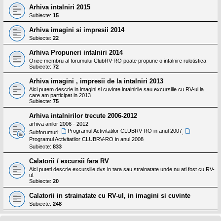
Arhiva intalniri 2015
Subiecte:
15
Arhiva imagini si impresii 2014
Subiecte:
22
Arhiva Propuneri intalniri 2014
Orice membru al forumului ClubRV-RO poate propune o intalnire rulotistica
Subiecte:
72
Arhiva imagini , impresii de la intalniri 2013
Aici putem descrie in imagini si cuvinte intalnirile sau excursiile cu RV-ul la
care am participat in 2013
Subiecte:
75
Arhiva intalnirilor trecute 2006-2012
arhiva anilor 2006 - 2012
Programul Activitatilor CLUBRV-RO in anul 2007
Subforumuri:
,
Programul Activitatilor CLUBRV-RO in anul 2008
Subiecte:
833
Calatorii / excursii fara RV
Aici puteti descrie excursiile dvs in tara sau strainatate unde nu ati fost cu RV-
ul.
Subiecte:
20
Calatorii in strainatate cu RV-ul, in imagini si cuvinte
Subiecte:
248