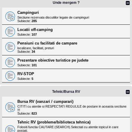
Unde mergem ?
Campinguri
Sectiune rezervata discutiilor legate de campinguri
Subiecte:
285
Locatii off-camping
Subiecte:
107
Pensiuni cu facilitati de campare
localizare, facilitati, preturi
Subiecte:
34
Prezentare obiective turistice pe judete
Subiecte:
101
RV-STOP
Subiecte:
5
Tehnic/Bursa RV
Bursa RV (vanzari / cumparari)
CITITI cu atentie si RESPECTATI REGULILE de postare in aceasta sectiune
!!!
Subiecte:
823
Tehnic RV (probleme/biblioteca tehnica)
Folositi functia CAUTARE (SEARCH).Selectati cu atentie topicul in care
postati.