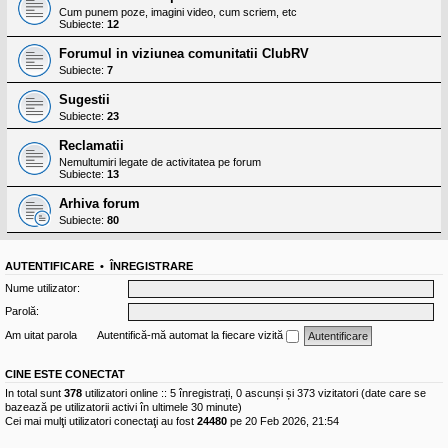
Cum punem poze, imagini video, cum scriem, etc
Subiecte:
12
Forumul in viziunea comunitatii ClubRV
Subiecte:
7
Sugestii
Subiecte:
23
Reclamatii
Nemultumiri legate de activitatea pe forum
Subiecte:
13
Arhiva forum
Subiecte:
80
AUTENTIFICARE
•
ÎNREGISTRARE
Nume utilizator:
Parolă:
Am uitat parola
Autentifică-mă automat la fiecare vizită
CINE ESTE CONECTAT
In total sunt
378
utilizatori online :: 5 înregistrați, 0 ascunși și 373 vizitatori (date care se
bazează pe utilizatorii activi în ultimele 30 minute)
Cei mai mulţi utilizatori conectaţi au fost
24480
pe 20 Feb 2026, 21:54