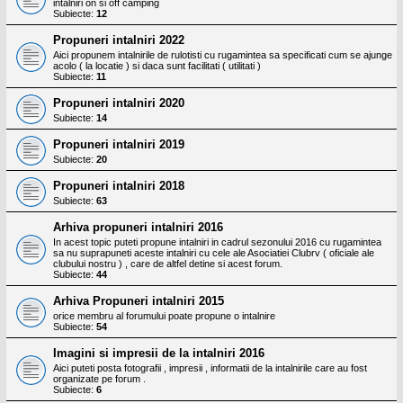
intalniri on si off camping
Subiecte:
12
Propuneri intalniri 2022
Aici propunem intalnirile de rulotisti cu rugamintea sa specificati cum se ajunge
acolo ( la locatie ) si daca sunt facilitati ( utilitati )
Subiecte:
11
Propuneri intalniri 2020
Subiecte:
14
Propuneri intalniri 2019
Subiecte:
20
Propuneri intalniri 2018
Subiecte:
63
Arhiva propuneri intalniri 2016
In acest topic puteti propune intalniri in cadrul sezonului 2016 cu rugamintea
sa nu suprapuneti aceste intalniri cu cele ale Asociatiei Clubrv ( oficiale ale
clubului nostru ) , care de altfel detine si acest forum.
Subiecte:
44
Arhiva Propuneri intalniri 2015
orice membru al forumului poate propune o intalnire
Subiecte:
54
Imagini si impresii de la intalniri 2016
Aici puteti posta fotografii , impresii , informatii de la intalnirile care au fost
organizate pe forum .
Subiecte:
6