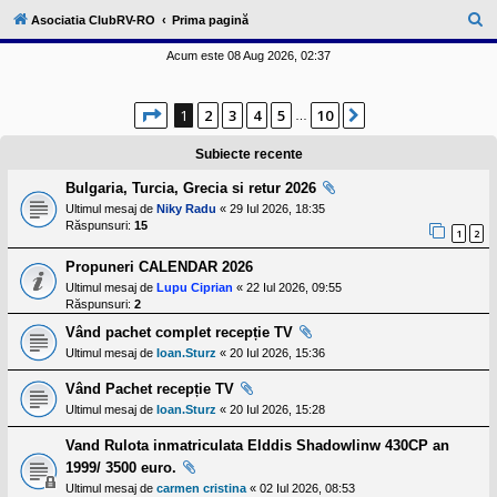
l
u
C
Asociatia ClubRV-RO
Prima pagină
b
ă
R
Acum este 08 Aug 2026, 02:37
V
u
-
c
t
Pagina
1
din
10
o
1
2
3
4
5
10
Următorul
…
a
m
u
r
Subiecte recente
n
i
e
Bulgaria, Turcia, Grecia si retur 2026
t
a
Ultimul mesaj de
Niky Radu
«
29 Iul 2026, 18:35
t
Răspunsuri:
15
1
2
e
a
Propuneri CALENDAR 2026
p
o
Ultimul mesaj de
Lupu Ciprian
«
22 Iul 2026, 09:55
s
Răspunsuri:
2
e
s
Vând pachet complet recepție TV
o
Ultimul mesaj de
Ioan.Sturz
«
20 Iul 2026, 15:36
r
i
Vând Pachet recepție TV
l
o
Ultimul mesaj de
Ioan.Sturz
«
20 Iul 2026, 15:28
r
d
Vand Rulota inmatriculata Elddis Shadowlinw 430CP an
e
1999/ 3500 euro.
r
u
Ultimul mesaj de
carmen cristina
«
02 Iul 2026, 08:53