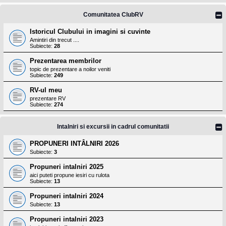
Comunitatea ClubRV
Istoricul Clubului in imagini si cuvinte
Amintiri din trecut ....
Subiecte:
28
Prezentarea membrilor
topic de prezentare a noilor veniti
Subiecte:
249
RV-ul meu
prezentare RV
Subiecte:
274
Intalniri si excursii in cadrul comunitatii
PROPUNERI INTÂLNIRI 2026
Subiecte:
3
Propuneri intalniri 2025
aici puteti propune iesiri cu rulota
Subiecte:
13
Propuneri intalniri 2024
Subiecte:
13
Propuneri intalniri 2023