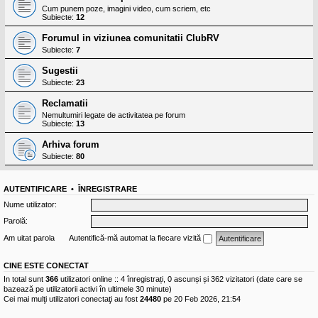
Cum punem poze, imagini video, cum scriem, etc
Subiecte:
12
Forumul in viziunea comunitatii ClubRV
Subiecte:
7
Sugestii
Subiecte:
23
Reclamatii
Nemultumiri legate de activitatea pe forum
Subiecte:
13
Arhiva forum
Subiecte:
80
AUTENTIFICARE
•
ÎNREGISTRARE
Nume utilizator:
Parolă:
Am uitat parola
Autentifică-mă automat la fiecare vizită
CINE ESTE CONECTAT
In total sunt
366
utilizatori online :: 4 înregistrați, 0 ascunși și 362 vizitatori (date care se
bazează pe utilizatorii activi în ultimele 30 minute)
Cei mai mulţi utilizatori conectaţi au fost
24480
pe 20 Feb 2026, 21:54