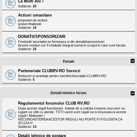
La Multi Ani !
Subiecte:
20
Actiuni umanitare
propuneri de actiuni
actiuni finalizate
Subiecte:
14
DONATII/SPONSORIZARI
Fondurile asociatiei se formeaza si din donatii/sponsorizari
Aceste venituri vor fi cheltuite integral numai in scopul in care sunt facute.
Subiecte:
15
Forum
Parteneriate CLUBRV-RO Servicii
Reduceri si avantaje pentru membrii Asociatiei CLUBRV-RO
Subiecte:
5
Detalii tehnice forum
Regulamentul forumului CLUB RV.RO
Dupa aceste reguli functionam. Inainte de a solicita crearea unui user va
rugam sa cititi cu atentie. TOTI userii sunt rugati sa-si insuseasca aceste
reguli ! Multumim !
NECUNOASTEREA ACESTOR REGULI NU POATE FI FOLOSITA CA
SCUZA !!!
Subiecte:
13
Detalii tehnice de postare