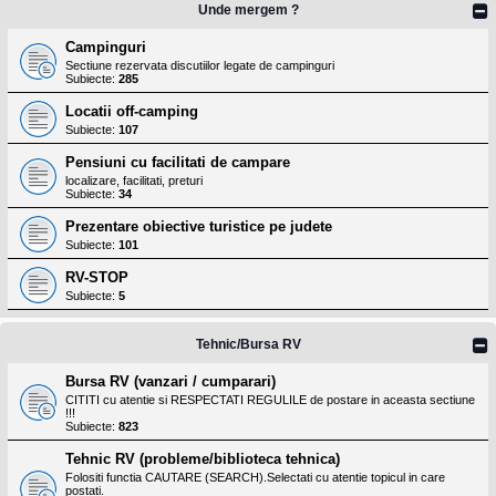
Unde mergem ?
Campinguri
Sectiune rezervata discutiilor legate de campinguri
Subiecte:
285
Locatii off-camping
Subiecte:
107
Pensiuni cu facilitati de campare
localizare, facilitati, preturi
Subiecte:
34
Prezentare obiective turistice pe judete
Subiecte:
101
RV-STOP
Subiecte:
5
Tehnic/Bursa RV
Bursa RV (vanzari / cumparari)
CITITI cu atentie si RESPECTATI REGULILE de postare in aceasta sectiune
!!!
Subiecte:
823
Tehnic RV (probleme/biblioteca tehnica)
Folositi functia CAUTARE (SEARCH).Selectati cu atentie topicul in care
postati.