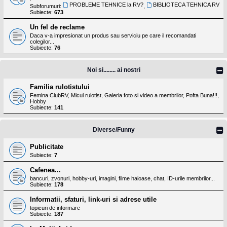
PROBLEME TEHNICE la RV?
BIBLIOTECA TEHNICA RV
Subforumuri:
,
Subiecte:
673
Un fel de reclame
Daca v-a impresionat un produs sau serviciu pe care il recomandati
colegilor...
Subiecte:
76
Noi si........ ai nostri
Familia rulotistului
Femina ClubRV, Micul rulotist, Galeria foto si video a membrilor, Pofta Buna!!!,
Hobby
Subiecte:
141
Diverse/Funny
Publicitate
Subiecte:
7
Cafenea...
bancuri, zvonuri, hobby-uri, imagini, filme haioase, chat, ID-urile membrilor...
Subiecte:
178
Informatii, sfaturi, link-uri si adrese utile
topicuri de informare
Subiecte:
187