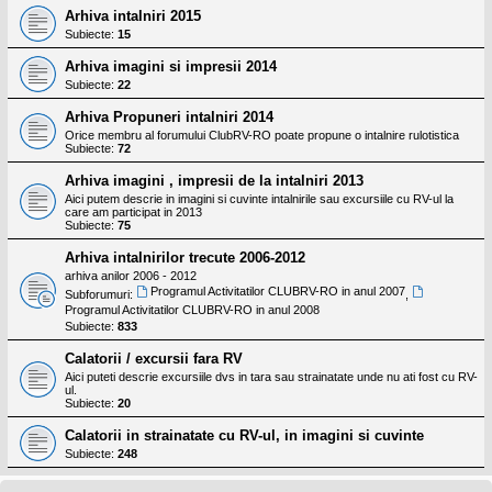
Arhiva intalniri 2015
Subiecte:
15
Arhiva imagini si impresii 2014
Subiecte:
22
Arhiva Propuneri intalniri 2014
Orice membru al forumului ClubRV-RO poate propune o intalnire rulotistica
Subiecte:
72
Arhiva imagini , impresii de la intalniri 2013
Aici putem descrie in imagini si cuvinte intalnirile sau excursiile cu RV-ul la
care am participat in 2013
Subiecte:
75
Arhiva intalnirilor trecute 2006-2012
arhiva anilor 2006 - 2012
Programul Activitatilor CLUBRV-RO in anul 2007
Subforumuri:
,
Programul Activitatilor CLUBRV-RO in anul 2008
Subiecte:
833
Calatorii / excursii fara RV
Aici puteti descrie excursiile dvs in tara sau strainatate unde nu ati fost cu RV-
ul.
Subiecte:
20
Calatorii in strainatate cu RV-ul, in imagini si cuvinte
Subiecte:
248