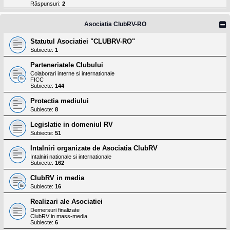
l
Răspunsuri:
2
o
t
e
Asociatia ClubRV-RO
s
i
Statutul Asociatiei "CLUBRV-RO"
a
Subiecte:
1
u
t
Parteneriatele Clubului
o
r
Colaborari interne si internationale
FICC
u
Subiecte:
144
l
o
Protectia mediului
t
e
Subiecte:
8
d
i
Legislatie in domeniul RV
n
Subiecte:
51
R
o
Intalniri organizate de Asociatia ClubRV
m
Intalniri nationale si internationale
a
Subiecte:
162
n
i
ClubRV in media
a
Subiecte:
16
Realizari ale Asociatiei
Demersuri finalizate
ClubRV in mass-media
Subiecte:
6