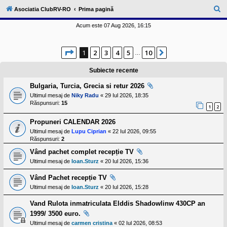
l
u
C
Asociatia ClubRV-RO
Prima pagină
b
ă
R
Acum este 07 Aug 2026, 16:15
V
u
-
c
t
Pagina
1
din
10
o
1
2
3
4
5
10
Următorul
…
a
m
u
r
Subiecte recente
n
i
e
Bulgaria, Turcia, Grecia si retur 2026
t
a
Ultimul mesaj de
Niky Radu
«
29 Iul 2026, 18:35
t
Răspunsuri:
15
1
2
e
a
Propuneri CALENDAR 2026
p
o
Ultimul mesaj de
Lupu Ciprian
«
22 Iul 2026, 09:55
s
Răspunsuri:
2
e
s
Vând pachet complet recepție TV
o
Ultimul mesaj de
Ioan.Sturz
«
20 Iul 2026, 15:36
r
i
Vând Pachet recepție TV
l
o
Ultimul mesaj de
Ioan.Sturz
«
20 Iul 2026, 15:28
r
d
Vand Rulota inmatriculata Elddis Shadowlinw 430CP an
e
1999/ 3500 euro.
r
u
Ultimul mesaj de
carmen cristina
«
02 Iul 2026, 08:53