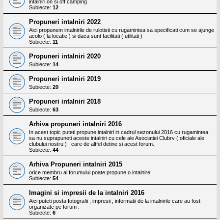
intalniri on si off camping
Subiecte:
12
Propuneri intalniri 2022
Aici propunem intalnirile de rulotisti cu rugamintea sa specificati cum se ajunge
acolo ( la locatie ) si daca sunt facilitati ( utilitati )
Subiecte:
11
Propuneri intalniri 2020
Subiecte:
14
Propuneri intalniri 2019
Subiecte:
20
Propuneri intalniri 2018
Subiecte:
63
Arhiva propuneri intalniri 2016
In acest topic puteti propune intalniri in cadrul sezonului 2016 cu rugamintea
sa nu suprapuneti aceste intalniri cu cele ale Asociatiei Clubrv ( oficiale ale
clubului nostru ) , care de altfel detine si acest forum.
Subiecte:
44
Arhiva Propuneri intalniri 2015
orice membru al forumului poate propune o intalnire
Subiecte:
54
Imagini si impresii de la intalniri 2016
Aici puteti posta fotografii , impresii , informatii de la intalnirile care au fost
organizate pe forum .
Subiecte:
6