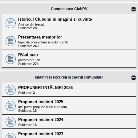
Comunitatea ClubRV
Istoricul Clubului in imagini si cuvinte
Amintiri din trecut ....
Subiecte:
28
Prezentarea membrilor
topic de prezentare a noilor veniti
Subiecte:
249
RV-ul meu
prezentare RV
Subiecte:
274
Intalniri si excursii in cadrul comunitatii
PROPUNERI INTÂLNIRI 2026
Subiecte:
3
Propuneri intalniri 2025
aici puteti propune iesiri cu rulota
Subiecte:
13
Propuneri intalniri 2024
Subiecte:
13
Propuneri intalniri 2023