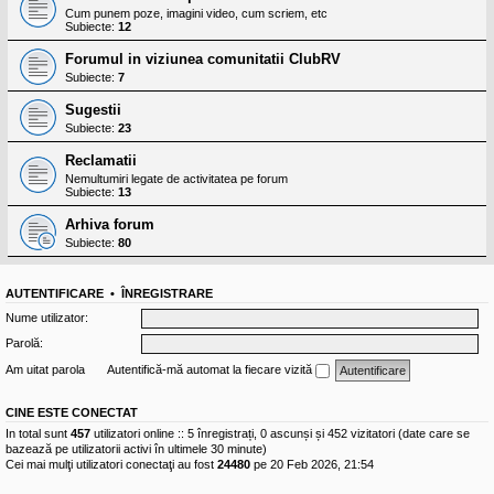
Cum punem poze, imagini video, cum scriem, etc
Subiecte:
12
Forumul in viziunea comunitatii ClubRV
Subiecte:
7
Sugestii
Subiecte:
23
Reclamatii
Nemultumiri legate de activitatea pe forum
Subiecte:
13
Arhiva forum
Subiecte:
80
AUTENTIFICARE
•
ÎNREGISTRARE
Nume utilizator:
Parolă:
Am uitat parola
Autentifică-mă automat la fiecare vizită
CINE ESTE CONECTAT
In total sunt
457
utilizatori online :: 5 înregistrați, 0 ascunși și 452 vizitatori (date care se
bazează pe utilizatorii activi în ultimele 30 minute)
Cei mai mulţi utilizatori conectaţi au fost
24480
pe 20 Feb 2026, 21:54