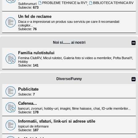
PROBLEME TEHNICE la RV?
BIBLIOTECA TEHNICA RV
Subforumuri:
,
Subiecte:
673
Un fel de reclame
Daca v-a impresionat un produs sau serviciu pe care il recomandati
colegilor...
Subiecte:
76
Noi si........ ai nostri
Familia rulotistului
Femina ClubRV, Micul rulotist, Galeria foto si video a membrilor, Pofta Buna!!!,
Hobby
Subiecte:
141
Diverse/Funny
Publicitate
Subiecte:
7
Cafenea...
bancuri, zvonuri, hobby-uri, imagini, filme haioase, chat, ID-urile membrilor...
Subiecte:
178
Informatii, sfaturi, link-uri si adrese utile
topicuri de informare
Subiecte:
187