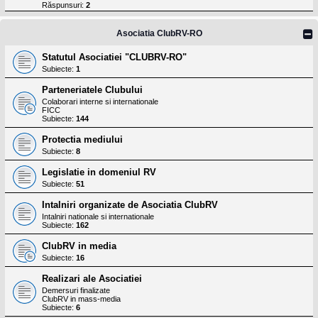
l
Răspunsuri:
2
o
t
e
Asociatia ClubRV-RO
s
i
Statutul Asociatiei "CLUBRV-RO"
a
Subiecte:
1
u
t
Parteneriatele Clubului
o
r
Colaborari interne si internationale
FICC
u
Subiecte:
144
l
o
Protectia mediului
t
e
Subiecte:
8
d
i
Legislatie in domeniul RV
n
Subiecte:
51
R
o
Intalniri organizate de Asociatia ClubRV
m
Intalniri nationale si internationale
a
Subiecte:
162
n
i
ClubRV in media
a
Subiecte:
16
Realizari ale Asociatiei
Demersuri finalizate
ClubRV in mass-media
Subiecte:
6