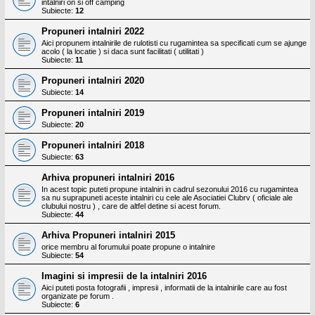
intalniri on si off camping
Subiecte:
12
Propuneri intalniri 2022
Aici propunem intalnirile de rulotisti cu rugamintea sa specificati cum se ajunge
acolo ( la locatie ) si daca sunt facilitati ( utilitati )
Subiecte:
11
Propuneri intalniri 2020
Subiecte:
14
Propuneri intalniri 2019
Subiecte:
20
Propuneri intalniri 2018
Subiecte:
63
Arhiva propuneri intalniri 2016
In acest topic puteti propune intalniri in cadrul sezonului 2016 cu rugamintea
sa nu suprapuneti aceste intalniri cu cele ale Asociatiei Clubrv ( oficiale ale
clubului nostru ) , care de altfel detine si acest forum.
Subiecte:
44
Arhiva Propuneri intalniri 2015
orice membru al forumului poate propune o intalnire
Subiecte:
54
Imagini si impresii de la intalniri 2016
Aici puteti posta fotografii , impresii , informatii de la intalnirile care au fost
organizate pe forum .
Subiecte:
6