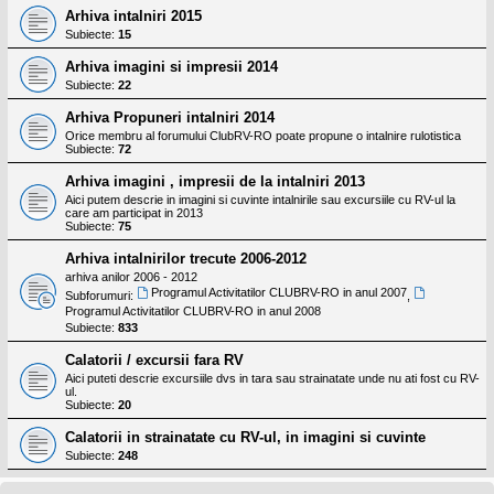
Arhiva intalniri 2015
Subiecte:
15
Arhiva imagini si impresii 2014
Subiecte:
22
Arhiva Propuneri intalniri 2014
Orice membru al forumului ClubRV-RO poate propune o intalnire rulotistica
Subiecte:
72
Arhiva imagini , impresii de la intalniri 2013
Aici putem descrie in imagini si cuvinte intalnirile sau excursiile cu RV-ul la
care am participat in 2013
Subiecte:
75
Arhiva intalnirilor trecute 2006-2012
arhiva anilor 2006 - 2012
Programul Activitatilor CLUBRV-RO in anul 2007
Subforumuri:
,
Programul Activitatilor CLUBRV-RO in anul 2008
Subiecte:
833
Calatorii / excursii fara RV
Aici puteti descrie excursiile dvs in tara sau strainatate unde nu ati fost cu RV-
ul.
Subiecte:
20
Calatorii in strainatate cu RV-ul, in imagini si cuvinte
Subiecte:
248