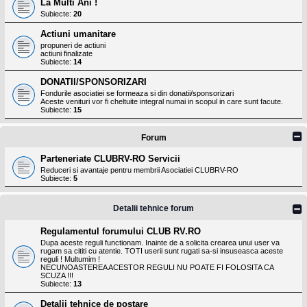
La Multi Ani !
Subiecte:
20
Actiuni umanitare
propuneri de actiuni
actiuni finalizate
Subiecte:
14
DONATII/SPONSORIZARI
Fondurile asociatiei se formeaza si din donatii/sponsorizari
Aceste venituri vor fi cheltuite integral numai in scopul in care sunt facute.
Subiecte:
15
Forum
Parteneriate CLUBRV-RO Servicii
Reduceri si avantaje pentru membrii Asociatiei CLUBRV-RO
Subiecte:
5
Detalii tehnice forum
Regulamentul forumului CLUB RV.RO
Dupa aceste reguli functionam. Inainte de a solicita crearea unui user va
rugam sa cititi cu atentie. TOTI userii sunt rugati sa-si insuseasca aceste
reguli ! Multumim !
NECUNOASTEREA ACESTOR REGULI NU POATE FI FOLOSITA CA
SCUZA !!!
Subiecte:
13
Detalii tehnice de postare