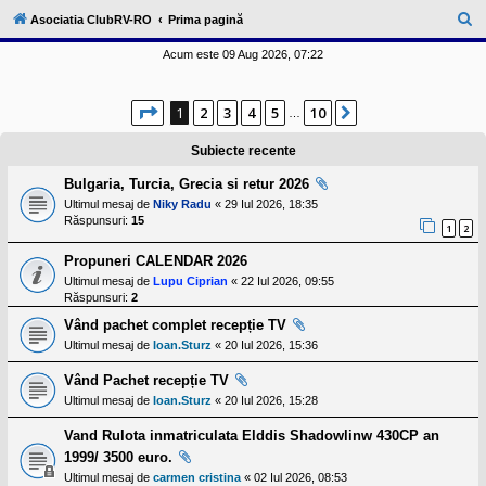
l
u
C
Asociatia ClubRV-RO
Prima pagină
b
ă
R
Acum este 09 Aug 2026, 07:22
V
u
-
c
t
Pagina
1
din
10
o
1
2
3
4
5
10
Următorul
…
a
m
u
r
Subiecte recente
n
i
e
Bulgaria, Turcia, Grecia si retur 2026
t
a
Ultimul mesaj de
Niky Radu
«
29 Iul 2026, 18:35
t
Răspunsuri:
15
1
2
e
a
Propuneri CALENDAR 2026
p
o
Ultimul mesaj de
Lupu Ciprian
«
22 Iul 2026, 09:55
s
Răspunsuri:
2
e
s
Vând pachet complet recepție TV
o
Ultimul mesaj de
Ioan.Sturz
«
20 Iul 2026, 15:36
r
i
Vând Pachet recepție TV
l
o
Ultimul mesaj de
Ioan.Sturz
«
20 Iul 2026, 15:28
r
d
Vand Rulota inmatriculata Elddis Shadowlinw 430CP an
e
1999/ 3500 euro.
r
u
Ultimul mesaj de
carmen cristina
«
02 Iul 2026, 08:53