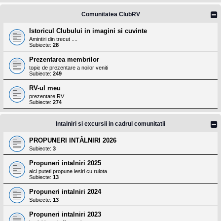
Comunitatea ClubRV
Istoricul Clubului in imagini si cuvinte
Amintiri din trecut ....
Subiecte:
28
Prezentarea membrilor
topic de prezentare a noilor veniti
Subiecte:
249
RV-ul meu
prezentare RV
Subiecte:
274
Intalniri si excursii in cadrul comunitatii
PROPUNERI INTÂLNIRI 2026
Subiecte:
3
Propuneri intalniri 2025
aici puteti propune iesiri cu rulota
Subiecte:
13
Propuneri intalniri 2024
Subiecte:
13
Propuneri intalniri 2023