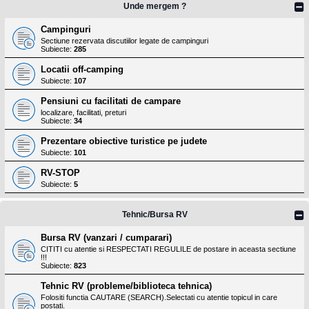
Unde mergem ?
Campinguri
Sectiune rezervata discutiilor legate de campinguri
Subiecte:
285
Locatii off-camping
Subiecte:
107
Pensiuni cu facilitati de campare
localizare, facilitati, preturi
Subiecte:
34
Prezentare obiective turistice pe judete
Subiecte:
101
RV-STOP
Subiecte:
5
Tehnic/Bursa RV
Bursa RV (vanzari / cumparari)
CITITI cu atentie si RESPECTATI REGULILE de postare in aceasta sectiune
!!!
Subiecte:
823
Tehnic RV (probleme/biblioteca tehnica)
Folositi functia CAUTARE (SEARCH).Selectati cu atentie topicul in care
postati.