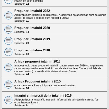
intalniri on si off camping
Subiecte:
12
Propuneri intalniri 2022
Aici propunem intalnirile de rulotisti cu rugamintea sa specificati cum se ajunge
acolo ( la locatie ) si daca sunt facilitati ( utilitati )
Subiecte:
11
Propuneri intalniri 2020
Subiecte:
14
Propuneri intalniri 2019
Subiecte:
20
Propuneri intalniri 2018
Subiecte:
63
Arhiva propuneri intalniri 2016
In acest topic puteti propune intalniri in cadrul sezonului 2016 cu rugamintea
sa nu suprapuneti aceste intalniri cu cele ale Asociatiei Clubrv ( oficiale ale
clubului nostru ) , care de altfel detine si acest forum.
Subiecte:
44
Arhiva Propuneri intalniri 2015
orice membru al forumului poate propune o intalnire
Subiecte:
54
Imagini si impresii de la intalniri 2016
Aici puteti posta fotografii , impresii , informatii de la intalnirile care au fost
organizate pe forum .
Subiecte:
6