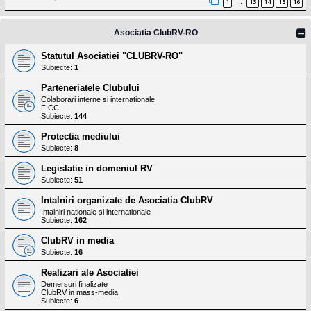
l
1
13
14
15
16
…
o
t
e
Asociatia ClubRV-RO
s
i
Statutul Asociatiei "CLUBRV-RO"
a
Subiecte:
1
u
t
Parteneriatele Clubului
o
r
Colaborari interne si internationale
FICC
u
Subiecte:
144
l
o
Protectia mediului
t
e
Subiecte:
8
d
i
Legislatie in domeniul RV
n
Subiecte:
51
R
o
Intalniri organizate de Asociatia ClubRV
m
Intalniri nationale si internationale
a
Subiecte:
162
n
i
ClubRV in media
a
Subiecte:
16
Realizari ale Asociatiei
Demersuri finalizate
ClubRV in mass-media
Subiecte:
6