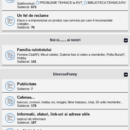
PROBLEME TEHNICE la RV?
BIBLIOTECA TEHNICA RV
Subforumuri:
,
Subiecte:
673
Un fel de reclame
Daca v-a impresionat un produs sau serviciu pe care il recomandati
colegilor...
Subiecte:
76
Noi si........ ai nostri
Familia rulotistului
Femina ClubRV, Micul rulotist, Galeria foto si video a membrilor, Pofta Buna!!!,
Hobby
Subiecte:
141
Diverse/Funny
Publicitate
Subiecte:
7
Cafenea...
bancuri, zvonuri, hobby-uri, imagini, filme haioase, chat, ID-urile membrilor...
Subiecte:
178
Informatii, sfaturi, link-uri si adrese utile
topicuri de informare
Subiecte:
187