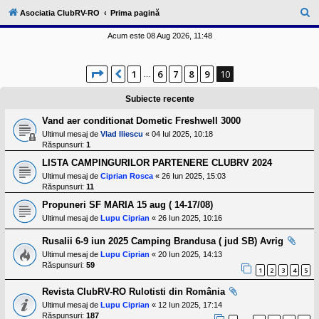
l
u
C
Asociatia ClubRV-RO
Prima pagină
b
ă
R
Acum este 08 Aug 2026, 11:48
V
u
-
c
t
Pagina
10
din
10
o
1
6
7
8
9
10
Anterior
…
a
m
u
r
Subiecte recente
n
i
e
Vand aer conditionat Dometic Freshwell 3000
t
a
Ultimul mesaj de
Vlad Iliescu
«
04 Iul 2025, 10:18
t
Răspunsuri:
1
e
a
LISTA CAMPINGURILOR PARTENERE CLUBRV 2024
p
Ultimul mesaj de
Ciprian Rosca
«
26 Iun 2025, 15:03
o
Răspunsuri:
11
s
e
Propuneri SF MARIA 15 aug ( 14-17/08)
s
Ultimul mesaj de
Lupu Ciprian
«
26 Iun 2025, 10:16
o
r
Rusalii 6-9 iun 2025 Camping Brandusa ( jud SB) Avrig
i
l
Ultimul mesaj de
Lupu Ciprian
«
20 Iun 2025, 14:13
o
Răspunsuri:
59
1
2
3
4
5
r
d
e
Revista ClubRV-RO Rulotisti din România
r
Ultimul mesaj de
Lupu Ciprian
«
12 Iun 2025, 17:14
u
Răspunsuri:
187