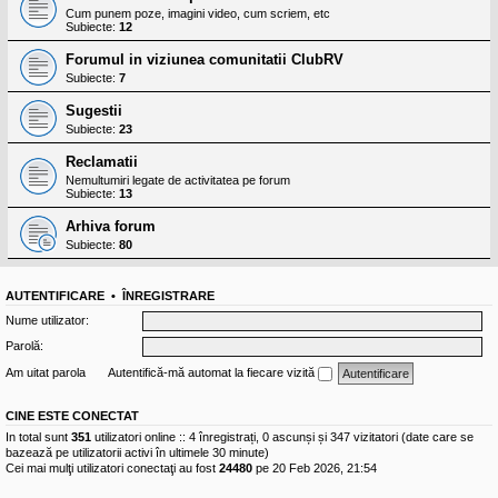
Cum punem poze, imagini video, cum scriem, etc
Subiecte:
12
Forumul in viziunea comunitatii ClubRV
Subiecte:
7
Sugestii
Subiecte:
23
Reclamatii
Nemultumiri legate de activitatea pe forum
Subiecte:
13
Arhiva forum
Subiecte:
80
AUTENTIFICARE
•
ÎNREGISTRARE
Nume utilizator:
Parolă:
Am uitat parola
Autentifică-mă automat la fiecare vizită
CINE ESTE CONECTAT
In total sunt
351
utilizatori online :: 4 înregistrați, 0 ascunși și 347 vizitatori (date care se
bazează pe utilizatorii activi în ultimele 30 minute)
Cei mai mulţi utilizatori conectaţi au fost
24480
pe 20 Feb 2026, 21:54