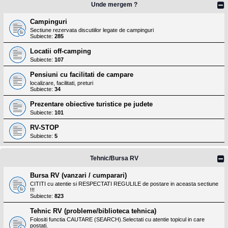
Unde mergem ?
Campinguri
Sectiune rezervata discutiilor legate de campinguri
Subiecte:
285
Locatii off-camping
Subiecte:
107
Pensiuni cu facilitati de campare
localizare, facilitati, preturi
Subiecte:
34
Prezentare obiective turistice pe judete
Subiecte:
101
RV-STOP
Subiecte:
5
Tehnic/Bursa RV
Bursa RV (vanzari / cumparari)
CITITI cu atentie si RESPECTATI REGULILE de postare in aceasta sectiune
!!!
Subiecte:
823
Tehnic RV (probleme/biblioteca tehnica)
Folositi functia CAUTARE (SEARCH).Selectati cu atentie topicul in care
postati.