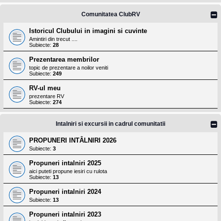
Comunitatea ClubRV
Istoricul Clubului in imagini si cuvinte
Amintiri din trecut ....
Subiecte:
28
Prezentarea membrilor
topic de prezentare a noilor veniti
Subiecte:
249
RV-ul meu
prezentare RV
Subiecte:
274
Intalniri si excursii in cadrul comunitatii
PROPUNERI INTÂLNIRI 2026
Subiecte:
3
Propuneri intalniri 2025
aici puteti propune iesiri cu rulota
Subiecte:
13
Propuneri intalniri 2024
Subiecte:
13
Propuneri intalniri 2023