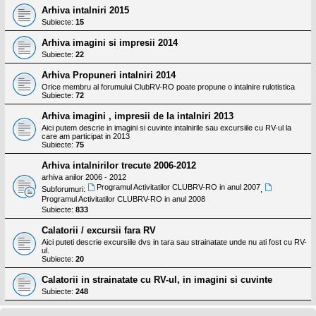
Arhiva intalniri 2015
Subiecte:
15
Arhiva imagini si impresii 2014
Subiecte:
22
Arhiva Propuneri intalniri 2014
Orice membru al forumului ClubRV-RO poate propune o intalnire rulotistica
Subiecte:
72
Arhiva imagini , impresii de la intalniri 2013
Aici putem descrie in imagini si cuvinte intalnirile sau excursiile cu RV-ul la
care am participat in 2013
Subiecte:
75
Arhiva intalnirilor trecute 2006-2012
arhiva anilor 2006 - 2012
Programul Activitatilor CLUBRV-RO in anul 2007
Subforumuri:
,
Programul Activitatilor CLUBRV-RO in anul 2008
Subiecte:
833
Calatorii / excursii fara RV
Aici puteti descrie excursiile dvs in tara sau strainatate unde nu ati fost cu RV-
ul.
Subiecte:
20
Calatorii in strainatate cu RV-ul, in imagini si cuvinte
Subiecte:
248