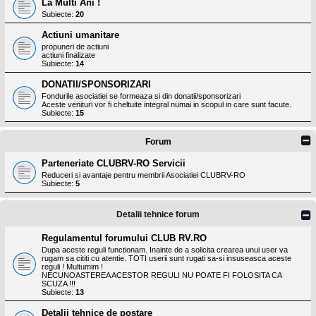
La Multi Ani !
Subiecte:
20
Actiuni umanitare
propuneri de actiuni
actiuni finalizate
Subiecte:
14
DONATII/SPONSORIZARI
Fondurile asociatiei se formeaza si din donatii/sponsorizari
Aceste venituri vor fi cheltuite integral numai in scopul in care sunt facute.
Subiecte:
15
Forum
Parteneriate CLUBRV-RO Servicii
Reduceri si avantaje pentru membrii Asociatiei CLUBRV-RO
Subiecte:
5
Detalii tehnice forum
Regulamentul forumului CLUB RV.RO
Dupa aceste reguli functionam. Inainte de a solicita crearea unui user va
rugam sa cititi cu atentie. TOTI userii sunt rugati sa-si insuseasca aceste
reguli ! Multumim !
NECUNOASTEREA ACESTOR REGULI NU POATE FI FOLOSITA CA
SCUZA !!!
Subiecte:
13
Detalii tehnice de postare