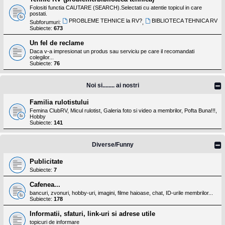
Folositi functia CAUTARE (SEARCH).Selectati cu atentie topicul in care
postati.
PROBLEME TEHNICE la RV?
BIBLIOTECA TEHNICA RV
Subforumuri:
,
Subiecte:
673
Un fel de reclame
Daca v-a impresionat un produs sau serviciu pe care il recomandati
colegilor...
Subiecte:
76
Noi si........ ai nostri
Familia rulotistului
Femina ClubRV, Micul rulotist, Galeria foto si video a membrilor, Pofta Buna!!!,
Hobby
Subiecte:
141
Diverse/Funny
Publicitate
Subiecte:
7
Cafenea...
bancuri, zvonuri, hobby-uri, imagini, filme haioase, chat, ID-urile membrilor...
Subiecte:
178
Informatii, sfaturi, link-uri si adrese utile
topicuri de informare