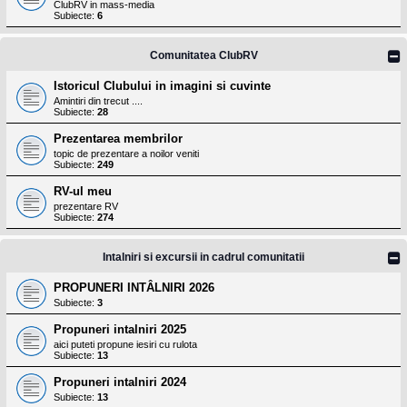
ClubRV in mass-media
Subiecte:
6
Comunitatea ClubRV
Istoricul Clubului in imagini si cuvinte
Amintiri din trecut ....
Subiecte:
28
Prezentarea membrilor
topic de prezentare a noilor veniti
Subiecte:
249
RV-ul meu
prezentare RV
Subiecte:
274
Intalniri si excursii in cadrul comunitatii
PROPUNERI INTÂLNIRI 2026
Subiecte:
3
Propuneri intalniri 2025
aici puteti propune iesiri cu rulota
Subiecte:
13
Propuneri intalniri 2024
Subiecte:
13