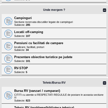
Unde mergem ?
Campinguri
Sectiune rezervata discutiilor legate de campinguri
Subiecte:
285
Locatii off-camping
Subiecte:
107
Pensiuni cu facilitati de campare
localizare, facilitati, preturi
Subiecte:
34
Prezentare obiective turistice pe judete
Subiecte:
101
RV-STOP
Subiecte:
5
Tehnic/Bursa RV
Bursa RV (vanzari / cumparari)
CITITI cu atentie si RESPECTATI REGULILE de postare in aceasta sectiune
!!!
Subiecte:
823
Tehnic RV (probleme/biblioteca tehnica)