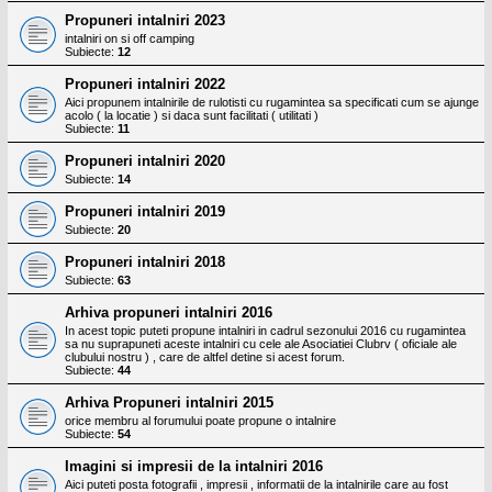
Propuneri intalniri 2023
intalniri on si off camping
Subiecte:
12
Propuneri intalniri 2022
Aici propunem intalnirile de rulotisti cu rugamintea sa specificati cum se ajunge
acolo ( la locatie ) si daca sunt facilitati ( utilitati )
Subiecte:
11
Propuneri intalniri 2020
Subiecte:
14
Propuneri intalniri 2019
Subiecte:
20
Propuneri intalniri 2018
Subiecte:
63
Arhiva propuneri intalniri 2016
In acest topic puteti propune intalniri in cadrul sezonului 2016 cu rugamintea
sa nu suprapuneti aceste intalniri cu cele ale Asociatiei Clubrv ( oficiale ale
clubului nostru ) , care de altfel detine si acest forum.
Subiecte:
44
Arhiva Propuneri intalniri 2015
orice membru al forumului poate propune o intalnire
Subiecte:
54
Imagini si impresii de la intalniri 2016
Aici puteti posta fotografii , impresii , informatii de la intalnirile care au fost