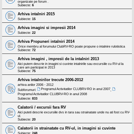
organizate pe forum .
Subiecte:
6
Arhiva intalniri 2015
Subiecte:
15
Arhiva imagini si impresii 2014
Subiecte:
22
Arhiva Propuneri intalniri 2014
Orice membru al forumului ClubRV-RO poate propune o intalnire rulotistica
Subiecte:
72
Arhiva imagini , impresii de la intalniri 2013
Aici putem descrie in imagini si cuvinte intalnirile sau excursiile cu RV-ul la
care am participat in 2013
Subiecte:
75
Arhiva intalnirilor trecute 2006-2012
arhiva anilor 2006 - 2012
Programul Activitatilor CLUBRV-RO in anul 2007
Subforumuri:
,
Programul Activitatilor CLUBRV-RO in anul 2008
Subiecte:
833
Calatorii / excursii fara RV
Aici puteti descrie excursiile dvs in tara sau strainatate unde nu ati fost cu RV-
ul.
Subiecte:
20
Calatorii in strainatate cu RV-ul, in imagini si cuvinte
Subiecte:
248