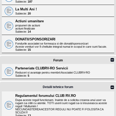
Subiecte:
187
La Multi Ani !
Subiecte:
20
Actiuni umanitare
propuneri de actiuni
actiuni finalizate
Subiecte:
14
DONATII/SPONSORIZARI
Fondurile asociatiei se formeaza si din donatii/sponsorizari
Aceste venituri vor fi cheltuite integral numai in scopul in care sunt facute.
Subiecte:
15
Forum
Parteneriate CLUBRV-RO Servicii
Reduceri si avantaje pentru membrii Asociatiei CLUBRV-RO
Subiecte:
5
Detalii tehnice forum
Regulamentul forumului CLUB RV.RO
Dupa aceste reguli functionam. Inainte de a solicita crearea unui user va
rugam sa cititi cu atentie. TOTI userii sunt rugati sa-si insuseasca aceste
reguli ! Multumim !
NECUNOASTEREA ACESTOR REGULI NU POATE FI FOLOSITA CA
SCUZA !!!
Subiecte:
13