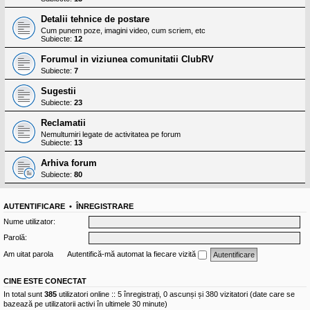
Detalii tehnice de postare
Cum punem poze, imagini video, cum scriem, etc
Subiecte:
12
Forumul in viziunea comunitatii ClubRV
Subiecte:
7
Sugestii
Subiecte:
23
Reclamatii
Nemultumiri legate de activitatea pe forum
Subiecte:
13
Arhiva forum
Subiecte:
80
AUTENTIFICARE
•
ÎNREGISTRARE
Nume utilizator:
Parolă:
Am uitat parola
Autentifică-mă automat la fiecare vizită
CINE ESTE CONECTAT
In total sunt
385
utilizatori online :: 5 înregistrați, 0 ascunși și 380 vizitatori (date care se
bazează pe utilizatorii activi în ultimele 30 minute)