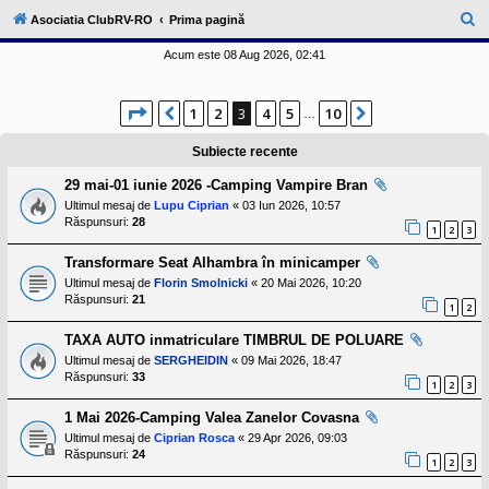
l
u
C
Asociatia ClubRV-RO
Prima pagină
b
ă
R
Acum este 08 Aug 2026, 02:41
V
u
-
c
t
Pagina
3
din
10
o
1
2
3
4
5
10
Anterior
Următorul
…
a
m
u
r
Subiecte recente
n
i
e
29 mai-01 iunie 2026 -Camping Vampire Bran
t
a
Ultimul mesaj de
Lupu Ciprian
«
03 Iun 2026, 10:57
t
Răspunsuri:
28
1
2
3
e
a
Transformare Seat Alhambra în minicamper
p
o
Ultimul mesaj de
Florin Smolnicki
«
20 Mai 2026, 10:20
s
Răspunsuri:
21
1
2
e
s
o
TAXA AUTO inmatriculare TIMBRUL DE POLUARE
r
Ultimul mesaj de
SERGHEIDIN
«
09 Mai 2026, 18:47
i
Răspunsuri:
33
l
1
2
3
o
r
1 Mai 2026-Camping Valea Zanelor Covasna
d
Ultimul mesaj de
Ciprian Rosca
«
29 Apr 2026, 09:03
e
Răspunsuri:
24
r
1
2
3
u