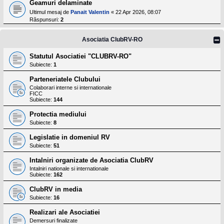
l
Geamuri delaminate
o
Ultimul mesaj de
Panait Valentin
«
22 Apr 2026, 08:07
t
Răspunsuri:
2
e
s
i
Asociatia ClubRV-RO
a
u
Statutul Asociatiei "CLUBRV-RO"
t
o
Subiecte:
1
r
u
Parteneriatele Clubului
l
Colaborari interne si internationale
o
FICC
t
Subiecte:
144
e
d
Protectia mediului
i
Subiecte:
8
n
R
Legislatie in domeniul RV
o
Subiecte:
51
m
a
Intalniri organizate de Asociatia ClubRV
n
Intalniri nationale si internationale
i
Subiecte:
162
a
ClubRV in media
Subiecte:
16
Realizari ale Asociatiei
Demersuri finalizate