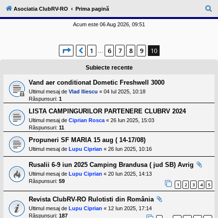
l
u
C
Asociatia ClubRV-RO
Prima pagină
b
ă
R
Acum este 06 Aug 2026, 09:51
V
u
-
c
t
Pagina
10
din
10
o
1
6
7
8
9
10
Anterior
…
a
m
u
r
Subiecte recente
n
i
e
Vand aer conditionat Dometic Freshwell 3000
t
a
Ultimul mesaj de
Vlad Iliescu
«
04 Iul 2025, 10:18
t
Răspunsuri:
1
e
a
LISTA CAMPINGURILOR PARTENERE CLUBRV 2024
p
Ultimul mesaj de
Ciprian Rosca
«
26 Iun 2025, 15:03
o
Răspunsuri:
11
s
e
Propuneri SF MARIA 15 aug ( 14-17/08)
s
Ultimul mesaj de
Lupu Ciprian
«
26 Iun 2025, 10:16
o
r
Rusalii 6-9 iun 2025 Camping Brandusa ( jud SB) Avrig
i
l
Ultimul mesaj de
Lupu Ciprian
«
20 Iun 2025, 14:13
o
Răspunsuri:
59
1
2
3
4
5
r
d
e
Revista ClubRV-RO Rulotisti din România
r
Ultimul mesaj de
Lupu Ciprian
«
12 Iun 2025, 17:14
u
Răspunsuri:
187