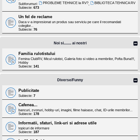
PROBLEME TEHNICE la RV?
BIBLIOTECA TEHNICA RV
Subforumuri:
,
Subiecte:
673
Un fel de reclame
Daca v-a impresionat un produs sau serviciu pe care il recomandati
colegilor...
Subiecte:
76
Noi si........ ai nostri
Familia rulotistului
Femina ClubRV, Micul rulotist, Galeria foto si video a membrilor, Pofta Buna!!!,
Hobby
Subiecte:
141
Diverse/Funny
Publicitate
Subiecte:
7
Cafenea...
bancuri, zvonuri, hobby-uri, imagini, filme haioase, chat, ID-urile membrilor...
Subiecte:
178
Informatii, sfaturi, link-uri si adrese utile
topicuri de informare
Subiecte:
187