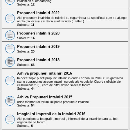
intalniri on si off camping
Subiecte:
12
Propuneri intalniri 2022
Aici propunem intalnirile de rulotisti cu rugamintea sa specificati cum se ajunge
acolo ( la locatie ) si daca sunt facilitati ( utilitati )
Subiecte:
11
Propuneri intalniri 2020
Subiecte:
14
Propuneri intalniri 2019
Subiecte:
20
Propuneri intalniri 2018
Subiecte:
63
Arhiva propuneri intalniri 2016
In acest topic puteti propune intalniri in cadrul sezonului 2016 cu rugamintea
sa nu suprapuneti aceste intalniri cu cele ale Asociatiei Clubrv ( oficiale ale
clubului nostru ) , care de altfel detine si acest forum.
Subiecte:
44
Arhiva Propuneri intalniri 2015
orice membru al forumului poate propune o intalnire
Subiecte:
54
Imagini si impresii de la intalniri 2016
Aici puteti posta fotografii , impresii , informatii de la intalnirile care au fost
organizate pe forum .
Subiecte:
6