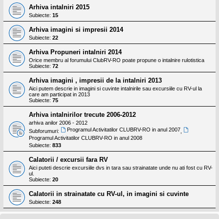
Arhiva intalniri 2015
Subiecte:
15
Arhiva imagini si impresii 2014
Subiecte:
22
Arhiva Propuneri intalniri 2014
Orice membru al forumului ClubRV-RO poate propune o intalnire rulotistica
Subiecte:
72
Arhiva imagini , impresii de la intalniri 2013
Aici putem descrie in imagini si cuvinte intalnirile sau excursiile cu RV-ul la
care am participat in 2013
Subiecte:
75
Arhiva intalnirilor trecute 2006-2012
arhiva anilor 2006 - 2012
Programul Activitatilor CLUBRV-RO in anul 2007
Subforumuri:
,
Programul Activitatilor CLUBRV-RO in anul 2008
Subiecte:
833
Calatorii / excursii fara RV
Aici puteti descrie excursiile dvs in tara sau strainatate unde nu ati fost cu RV-
ul.
Subiecte:
20
Calatorii in strainatate cu RV-ul, in imagini si cuvinte
Subiecte:
248