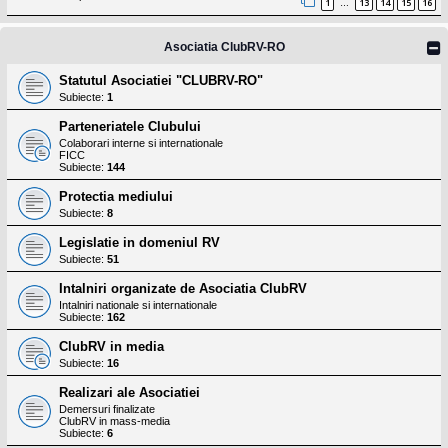
l
1
13
14
15
16
…
o
t
e
Asociatia ClubRV-RO
s
i
Statutul Asociatiei "CLUBRV-RO"
a
Subiecte:
1
u
t
Parteneriatele Clubului
o
r
Colaborari interne si internationale
FICC
u
Subiecte:
144
l
o
Protectia mediului
t
e
Subiecte:
8
d
i
Legislatie in domeniul RV
n
Subiecte:
51
R
o
Intalniri organizate de Asociatia ClubRV
m
Intalniri nationale si internationale
a
Subiecte:
162
n
i
ClubRV in media
a
Subiecte:
16
Realizari ale Asociatiei
Demersuri finalizate
ClubRV in mass-media
Subiecte:
6