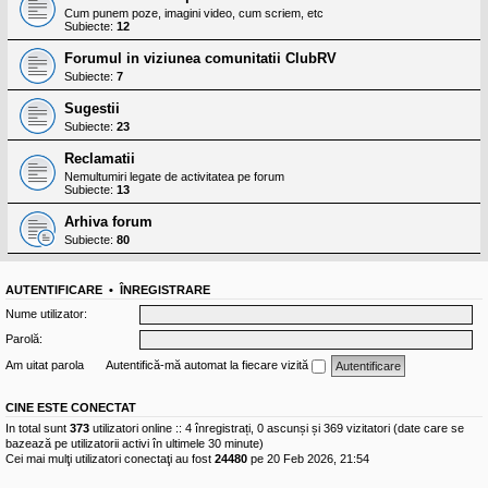
Cum punem poze, imagini video, cum scriem, etc
Subiecte:
12
Forumul in viziunea comunitatii ClubRV
Subiecte:
7
Sugestii
Subiecte:
23
Reclamatii
Nemultumiri legate de activitatea pe forum
Subiecte:
13
Arhiva forum
Subiecte:
80
AUTENTIFICARE
•
ÎNREGISTRARE
Nume utilizator:
Parolă:
Am uitat parola
Autentifică-mă automat la fiecare vizită
CINE ESTE CONECTAT
In total sunt
373
utilizatori online :: 4 înregistrați, 0 ascunși și 369 vizitatori (date care se
bazează pe utilizatorii activi în ultimele 30 minute)
Cei mai mulţi utilizatori conectaţi au fost
24480
pe 20 Feb 2026, 21:54