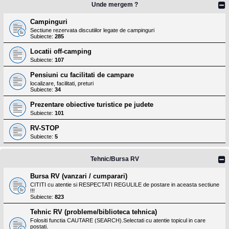
Unde mergem ?
Campinguri
Sectiune rezervata discutiilor legate de campinguri
Subiecte:
285
Locatii off-camping
Subiecte:
107
Pensiuni cu facilitati de campare
localizare, facilitati, preturi
Subiecte:
34
Prezentare obiective turistice pe judete
Subiecte:
101
RV-STOP
Subiecte:
5
Tehnic/Bursa RV
Bursa RV (vanzari / cumparari)
CITITI cu atentie si RESPECTATI REGULILE de postare in aceasta sectiune
!!!
Subiecte:
823
Tehnic RV (probleme/biblioteca tehnica)
Folositi functia CAUTARE (SEARCH).Selectati cu atentie topicul in care
postati.