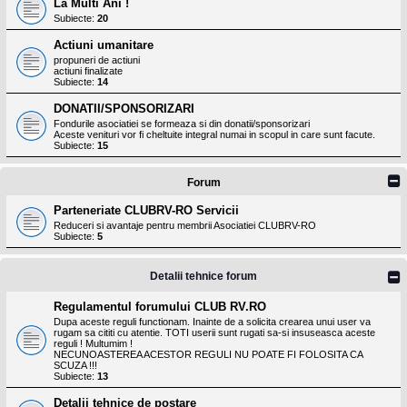
La Multi Ani !
Subiecte:
20
Actiuni umanitare
propuneri de actiuni
actiuni finalizate
Subiecte:
14
DONATII/SPONSORIZARI
Fondurile asociatiei se formeaza si din donatii/sponsorizari
Aceste venituri vor fi cheltuite integral numai in scopul in care sunt facute.
Subiecte:
15
Forum
Parteneriate CLUBRV-RO Servicii
Reduceri si avantaje pentru membrii Asociatiei CLUBRV-RO
Subiecte:
5
Detalii tehnice forum
Regulamentul forumului CLUB RV.RO
Dupa aceste reguli functionam. Inainte de a solicita crearea unui user va
rugam sa cititi cu atentie. TOTI userii sunt rugati sa-si insuseasca aceste
reguli ! Multumim !
NECUNOASTEREA ACESTOR REGULI NU POATE FI FOLOSITA CA
SCUZA !!!
Subiecte:
13
Detalii tehnice de postare