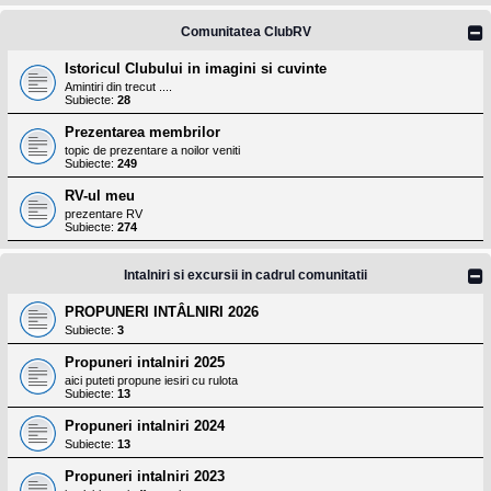
Comunitatea ClubRV
Istoricul Clubului in imagini si cuvinte
Amintiri din trecut ....
Subiecte:
28
Prezentarea membrilor
topic de prezentare a noilor veniti
Subiecte:
249
RV-ul meu
prezentare RV
Subiecte:
274
Intalniri si excursii in cadrul comunitatii
PROPUNERI INTÂLNIRI 2026
Subiecte:
3
Propuneri intalniri 2025
aici puteti propune iesiri cu rulota
Subiecte:
13
Propuneri intalniri 2024
Subiecte:
13
Propuneri intalniri 2023