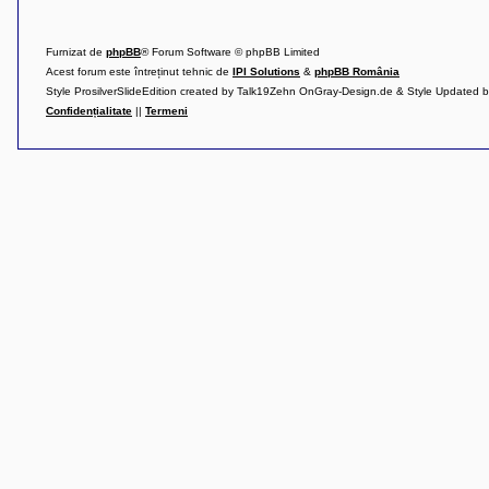
l
u
b
R
Furnizat de
phpBB
® Forum Software © phpBB Limited
V
Acest forum este întreținut tehnic de
IPI Solutions
&
phpBB România
-
Style ProsilverSlideEdition created by Talk19Zehn OnGray-Design.de & Style Updated 
c
o
Confidențialitate
||
Termeni
m
u
n
i
t
a
t
e
a
p
o
s
e
s
o
r
i
l
o
r
d
e
r
u