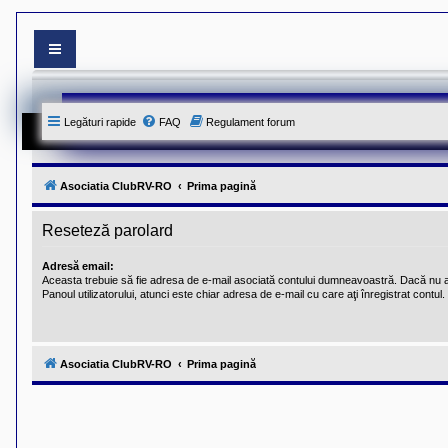
S
i
t
e
Legături rapide
FAQ
Regulament forum
-
u
l
o
f
Asociatia ClubRV-RO
Prima pagină
i
c
i
Reseteză parolard
a
l
Adresă email:
a
Aceasta trebuie să fie adresa de e-mail asociată contului dumneavoastră. Dacă nu a
l
Panoul utilizatorului, atunci este chiar adresa de e-mail cu care aţi înregistrat contul.
A
s
o
c
i
Asociatia ClubRV-RO
Prima pagină
a
t
i
e
i
C