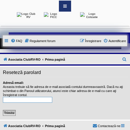
S
i
t
e
-
FAQ
Regulament forum
Înregistrare
Autentificare
u
l
o
f
i
C
Asociatia ClubRV-RO
Prima pagină
c
i
ă
a
Reseteză parolard
u
l
a
t
l
Adresă email:
A
Aceasta trebuie să fie adresa de e-mail asociată contului dumneavoastră. Dacă nu aţi
a
s
schimbat-o din Panoul utilizatorului, atunci este chiar adresa de e-mail cu care aţi
o
r
înregistrat contul.
c
e
i
a
t
i
e
i
Asociatia ClubRV-RO
Prima pagină
Contactează-ne
C