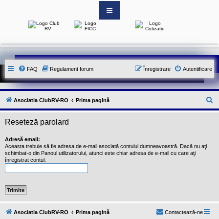
S
i
t
e
-
FAQ
Regulament forum
Înregistrare
Autentificare
u
l
o
f
i
C
Asociatia ClubRV-RO
Prima pagină
c
i
ă
a
Reseteză parolard
u
l
a
t
l
Adresă email:
A
Aceasta trebuie să fie adresa de e-mail asociată contului dumneavoastră. Dacă nu aţi
a
s
schimbat-o din Panoul utilizatorului, atunci este chiar adresa de e-mail cu care aţi
o
r
înregistrat contul.
c
e
i
a
t
i
e
i
Asociatia ClubRV-RO
Prima pagină
Contactează-ne
C