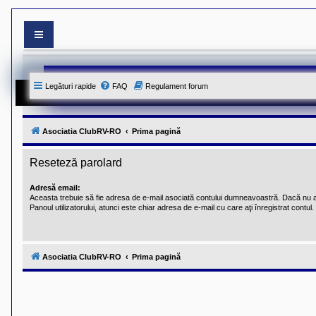
S
i
t
e
Legături rapide
FAQ
Regulament forum
-
u
l
o
f
Asociatia ClubRV-RO
Prima pagină
i
c
i
Reseteză parolard
a
l
Adresă email:
a
Aceasta trebuie să fie adresa de e-mail asociată contului dumneavoastră. Dacă nu a
l
Panoul utilizatorului, atunci este chiar adresa de e-mail cu care aţi înregistrat contul.
A
s
o
c
i
Asociatia ClubRV-RO
Prima pagină
a
t
i
e
i
C