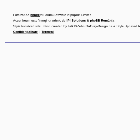
l
u
b
R
Furnizat de
phpBB
® Forum Software © phpBB Limited
V
Acest forum este întreținut tehnic de
IPI Solutions
&
phpBB România
-
Style ProsilverSlideEdition created by Talk19Zehn OnGray-Design.de & Style Updated 
c
o
Confidențialitate
||
Termeni
m
u
n
i
t
a
t
e
a
p
o
s
e
s
o
r
i
l
o
r
d
e
r
u