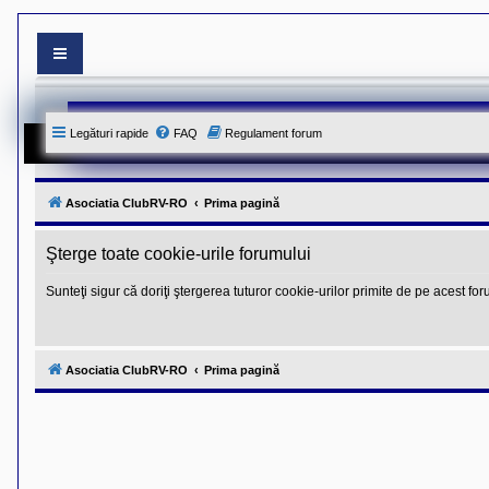
S
i
t
e
Legături rapide
FAQ
Regulament forum
-
u
l
o
f
Asociatia ClubRV-RO
Prima pagină
i
c
i
Şterge toate cookie-urile forumului
a
l
Sunteţi sigur că doriţi ştergerea tuturor cookie-urilor primite de pe acest fo
a
l
A
s
o
c
Asociatia ClubRV-RO
Prima pagină
i
a
t
i
e
i
C