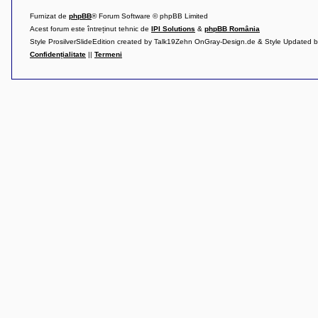
l
u
Furnizat de
phpBB
® Forum Software © phpBB Limited
b
Acest forum este întreținut tehnic de
IPI Solutions
&
phpBB România
R
V
Style ProsilverSlideEdition created by Talk19Zehn OnGray-Design.de & Style Updated 
-
Confidențialitate
||
Termeni
c
o
m
u
n
i
t
a
t
e
a
p
o
s
e
s
o
r
i
l
o
r
d
e
r
u