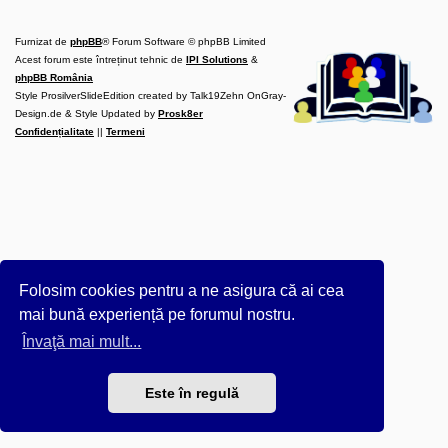
l
u
b
Furnizat de
phpBB
® Forum Software © phpBB Limited
R
V
Acest forum este întreținut tehnic de
IPI Solutions
&
-
phpBB România
c
Style ProsilverSlideEdition created by Talk19Zehn OnGray-
o
Design.de & Style Updated by
m
Prosk8er
u
Confidențialitate
||
Termeni
n
i
t
a
t
e
a
p
o
s
e
Folosim cookies pentru a ne asigura că ai cea
s
o
mai bună experiență pe forumul nostru.
r
i
Învaţă mai mult...
l
o
r
Este în regulă
d
e
r
u