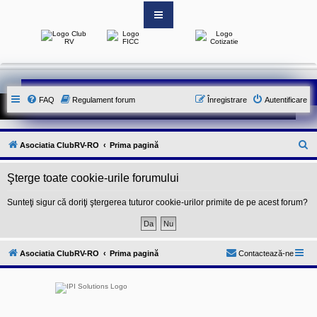
S
i
t
e
-
FAQ
Regulament forum
Înregistrare
Autentificare
u
l
o
f
i
C
Asociatia ClubRV-RO
Prima pagină
c
i
ă
a
Şterge toate cookie-urile forumului
u
l
a
t
l
Sunteţi sigur că doriţi ştergerea tuturor cookie-urilor primite de pe acest forum?
A
a
s
o
r
c
e
i
Asociatia ClubRV-RO
Prima pagină
Contactează-ne
a
t
i
e
i
C