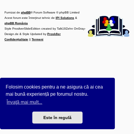
l
u
b
Furnizat de
phpBB
® Forum Software © phpBB Limited
R
V
Acest forum este întreținut tehnic de
IPI Solutions
&
-
phpBB România
c
Style ProsilverSlideEdition created by Talk19Zehn OnGray-
o
Design.de & Style Updated by
m
Prosk8er
u
Confidențialitate
||
Termeni
n
i
t
a
t
e
a
p
o
s
e
Folosim cookies pentru a ne asigura că ai cea
s
o
mai bună experiență pe forumul nostru.
r
i
Învaţă mai mult...
l
o
r
Este în regulă
d
e
r
u