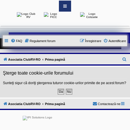
S
i
t
e
-
FAQ
Regulament forum
Înregistrare
Autentificare
u
l
o
f
i
C
Asociatia ClubRV-RO
Prima pagină
c
i
ă
a
Şterge toate cookie-urile forumului
u
l
a
t
l
Sunteţi sigur că doriţi ştergerea tuturor cookie-urilor primite de pe acest forum?
A
a
s
o
r
c
e
i
Asociatia ClubRV-RO
Prima pagină
Contactează-ne
a
t
i
e
i
C