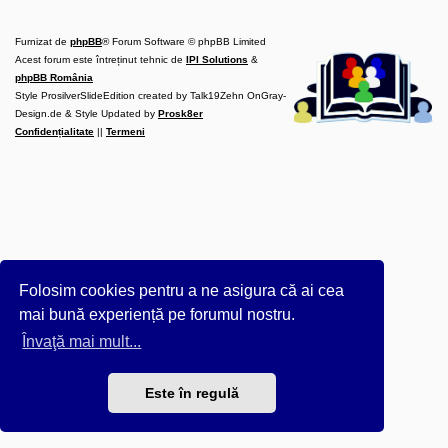
l
u
b
Furnizat de
phpBB
® Forum Software © phpBB Limited
R
V
Acest forum este întreținut tehnic de
IPI Solutions
&
-
phpBB România
c
Style ProsilverSlideEdition created by Talk19Zehn OnGray-
o
Design.de & Style Updated by
m
Prosk8er
u
Confidențialitate
||
Termeni
n
i
t
a
t
e
a
p
o
s
e
Folosim cookies pentru a ne asigura că ai cea
s
o
mai bună experiență pe forumul nostru.
r
i
Învaţă mai mult...
l
o
r
Este în regulă
d
e
r
u