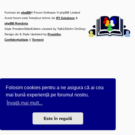
l
u
b
Furnizat de
phpBB
® Forum Software © phpBB Limited
R
V
Acest forum este întreținut tehnic de
IPI Solutions
&
-
phpBB România
c
Style ProsilverSlideEdition created by Talk19Zehn OnGray-
o
Design.de & Style Updated by
m
Prosk8er
u
Confidențialitate
||
Termeni
n
i
t
a
t
e
a
p
o
s
e
Folosim cookies pentru a ne asigura că ai cea
s
o
mai bună experiență pe forumul nostru.
r
i
Învaţă mai mult...
l
o
r
Este în regulă
d
e
r
u