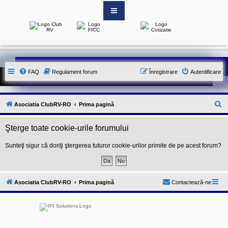
S
i
t
e
-
FAQ
Regulament forum
Înregistrare
Autentificare
u
l
o
f
i
C
Asociatia ClubRV-RO
Prima pagină
c
i
ă
a
Şterge toate cookie-urile forumului
u
l
a
t
l
Sunteţi sigur că doriţi ştergerea tuturor cookie-urilor primite de pe acest forum?
A
a
s
o
r
c
e
i
Asociatia ClubRV-RO
Prima pagină
Contactează-ne
a
t
i
e
i
C