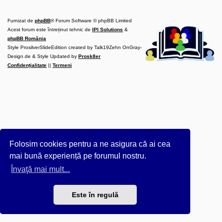
l
u
b
Furnizat de
phpBB
® Forum Software © phpBB Limited
R
V
Acest forum este întreținut tehnic de
IPI Solutions
&
-
phpBB România
c
Style ProsilverSlideEdition created by Talk19Zehn OnGray-
o
Design.de & Style Updated by
m
Prosk8er
u
Confidențialitate
||
Termeni
n
i
t
a
t
e
a
p
o
s
e
Folosim cookies pentru a ne asigura că ai cea
s
o
mai bună experiență pe forumul nostru.
r
i
Învaţă mai mult...
l
o
r
Este în regulă
d
e
r
u