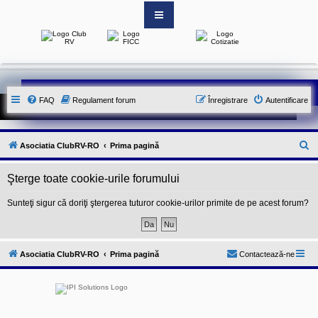
S
i
t
e
-
FAQ
Regulament forum
Înregistrare
Autentificare
u
l
o
f
i
C
Asociatia ClubRV-RO
Prima pagină
c
i
ă
a
Şterge toate cookie-urile forumului
u
l
a
t
l
Sunteţi sigur că doriţi ştergerea tuturor cookie-urilor primite de pe acest forum?
A
a
s
o
r
c
e
i
Asociatia ClubRV-RO
Prima pagină
Contactează-ne
a
t
i
e
i
C