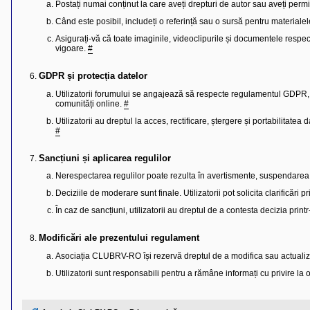
l
Postați numai conținut la care aveți drepturi de autor sau aveți perm
o
Când este posibil, includeți o referință sau o sursă pentru materialel
t
e
Asigurați-vă că toate imaginile, videoclipurile și documentele respec
s
vigoare.
#
i
a
u
GDPR și protecția datelor
t
o
Utilizatorii forumului se angajează să respecte regulamentul GDPR, a
r
comunități online.
#
u
l
Utilizatorii au dreptul la acces, rectificare, ștergere și portabilitatea
o
#
t
e
d
Sancțiuni și aplicarea regulilor
i
Nerespectarea regulilor poate rezulta în avertismente, suspendar
n
R
Deciziile de moderare sunt finale. Utilizatorii pot solicita clarificări
o
m
În caz de sancțiuni, utilizatorii au dreptul de a contesta decizia print
a
n
i
Modificări ale prezentului regulament
a
Asociația CLUBRV-RO își rezervă dreptul de a modifica sau actualiza
Utilizatorii sunt responsabili pentru a rămâne informați cu privire la