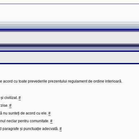
de acord cu toate prevederile prezentului regulament de ordine interioară.
i civilizat.
#
rzise.
#
că nu sunteți de acord cu ele.
#
rgonul neclar pentru comunitate.
#
ind paragrafe și punctuație adecvată.
#