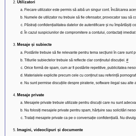
l
Utilizatori
u
b
Fiecare utilizator este permis să aibă un singur cont. Încălcarea ace
R
Numele de utilizator nu trebuie să fie ofensator, provocator sau să c
V
-
Păstrați confidențialitatea datelor de autentificare și nu împărtășiți con
c
o
În cazul suspiciunilor de compromitere a contului, contactați imediat
m
u
n
Mesaje și subiecte
i
t
Postările trebuie să fie relevante pentru tema secțiunii în care sunt 
a
Titlurile subiectelor trebuie să reflecte clar conținutul discuției.
#
t
e
Orice formă de spam, cum ar fi postările repetitive, publicitatea nesolic
a
p
Materialele explicite precum cele cu conținut sau referință pornografic
o
s
Nu sunt permise discuțiile despre piraterie, software ilegal sau alte ac
e
s
o
Mesaje private
r
Mesajele private trebuie utilizate pentru discuții care nu sunt adecv
i
l
Nu folosiți mesajele private pentru spam, hărțuire sau solicitări nesol
o
r
Tratați mesajele private ca pe o conversație confidențială. Nu divulga
d
e
r
Imagini, videoclipuri și documente
u