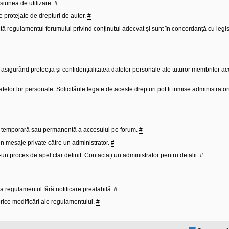
isiunea de utilizare.
#
e protejate de drepturi de autor.
#
tă regulamentul forumului privind conținutul adecvat și sunt în concordanță cu legisl
sigurând protecția și confidențialitatea datelor personale ale tuturor membrilor ac
 datelor lor personale. Solicitările legate de aceste drepturi pot fi trimise administrato
ea temporară sau permanentă a accesului pe forum.
#
 prin mesaje private către un administrator.
#
r-un proces de apel clar definit. Contactați un administrator pentru detalii.
#
 regulamentul fără notificare prealabilă.
#
 orice modificări ale regulamentului.
#