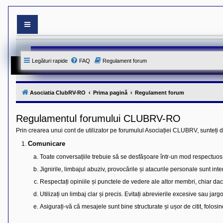
S
i
t
e
Legături rapide
FAQ
Regulament forum
-
u
l
o
f
Asociatia ClubRV-RO
Prima pagină
Regulament forum
i
c
i
Regulamentul forumului CLUBRV-RO
a
l
Prin crearea unui cont de utilizator pe forumulul Asociației CLUBRV, sunteți 
a
l
Comunicare
A
s
Toate conversațiile trebuie să se desfășoare într-un mod respectuos ș
o
c
Jignirile, limbajul abuziv, provocările și atacurile personale sunt inte
i
Respectați opiniile și punctele de vedere ale altor membri, chiar da
a
t
Utilizați un limbaj clar și precis. Evitați abrevierile excesive sau ja
i
e
Asigurați-vă că mesajele sunt bine structurate și ușor de citit, folos
i
C