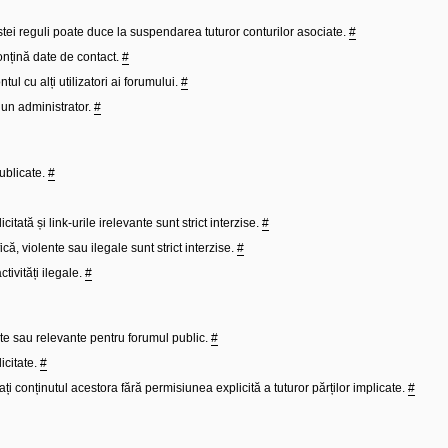
stei reguli poate duce la suspendarea tuturor conturilor asociate.
#
onțină date de contact.
#
tul cu alți utilizatori ai forumului.
#
 un administrator.
#
publicate.
#
itată și link-urile irelevante sunt strict interzise.
#
ă, violente sau ilegale sunt strict interzise.
#
tivități ilegale.
#
ate sau relevante pentru forumul public.
#
icitate.
#
ți conținutul acestora fără permisiunea explicită a tuturor părților implicate.
#