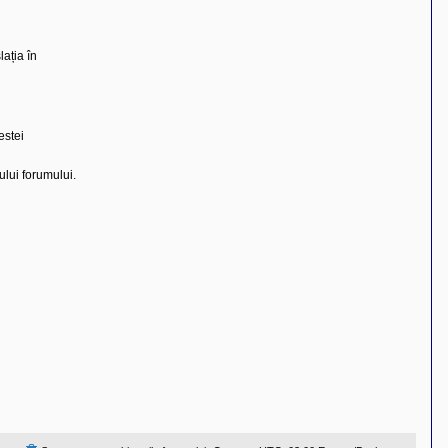
ația în
estei
rului forumului.