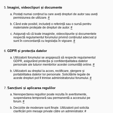
Imagini, videoclipuri și documente
Postați numai conținut la care aveți drepturi de autor sau aveți
permisiunea de utilizare.
#
Când este posibil, includeți o referință sau o sursă pentru
materialele protejate de drepturi de autor.
#
Asigurați-vă că toate imaginile, videoclipurile și documentele
respectă regulamentul forumului privind conținutul adecvat și
sunt în concordanță cu legislația în vigoare.
#
GDPR și protecția datelor
Utilizatorii forumului se angajează să respecte regulamentul
GDPR, asigurând protecția și confidențialitatea datelor
personale ale tuturor membrilor acestei comunități online.
#
Utilizatorii au dreptul la acces, rectificare, ștergere și
portabilitatea datelor lor personale. Solicitările legate de
aceste drepturi pot fi trimise administratorului forumului.
#
Sancțiuni și aplicarea regulilor
Nerespectarea regulilor poate rezulta în avertismente,
suspendarea temporară sau permanentă a accesului pe
forum.
#
Deciziile de moderare sunt finale. Utilizatorii pot solicita
clarificări prin mesaje private către un administrator.
#