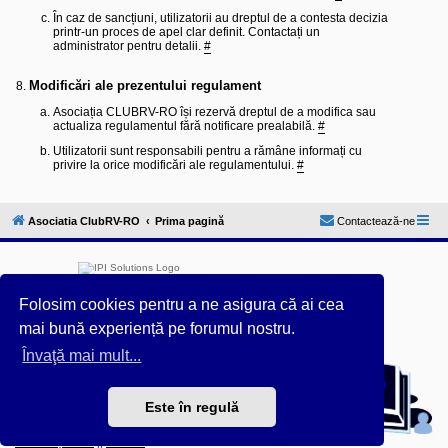
În caz de sancțiuni, utilizatorii au dreptul de a contesta decizia
printr-un proces de apel clar definit. Contactați un
administrator pentru detalii.
#
Modificări ale prezentului regulament
Asociația CLUBRV-RO își rezervă dreptul de a modifica sau
actualiza regulamentul fără notificare prealabilă.
#
Utilizatorii sunt responsabili pentru a rămâne informați cu
privire la orice modificări ale regulamentului.
#
Asociatia ClubRV-RO
Prima pagină
Contactează-ne
Folosim cookies pentru a ne asigura că ai cea
mai bună experiență pe forumul nostru.
Furnizat de
phpBB
® Forum Software © phpBB Limited
Învaţă mai mult...
Acest forum este întreținut tehnic de
IPI Solutions
&
phpBB România
Este în regulă
Style ProsilverSlideEdition created by Talk19Zehn OnGray-
Design.de & Style Updated by
Prosk8er
Confidențialitate
||
Termeni