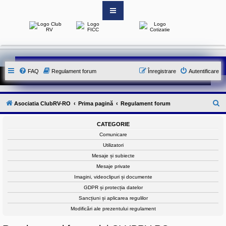
S
i
t
e
-
FAQ
Regulament forum
Înregistrare
Autentificare
u
l
o
f
i
C
Asociatia ClubRV-RO
Prima pagină
Regulament forum
c
i
ă
a
CATEGORIE
u
l
Comunicare
a
t
l
Utilizatori
A
a
Mesaje și subiecte
s
o
r
Mesaje private
c
e
Imagini, videoclipuri și documente
i
a
GDPR și protecția datelor
t
Sancțiuni și aplicarea regulilor
i
e
Modificări ale prezentului regulament
i
C