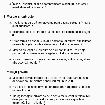
l
o
În cazul suspiciunilor de compromitere a contului, contactați
t
imediat un administrator.
#
e
s
Mesaje și subiecte
i
a
Postările trebuie să fie relevante pentru tema secțiunii în care
u
sunt publicate.
#
t
o
Titlurile subiectelor trebuie să reflecte clar conținutul discuției.
r
#
u
l
Orice formă de spam, cum ar fi postările repetitive, publicitatea
o
nesolicitată și link-urile irelevante sunt strict interzise.
#
t
e
Materialele explicite precum cele cu conținut sau referință
d
pornografică, violente sau ilegale sunt strict interzise.
#
i
Nu sunt permise discuțiile despre piraterie, software ilegal sau
n
alte activități ilegale.
#
R
o
m
Mesaje private
a
n
Mesajele private trebuie utilizate pentru discuții care nu sunt
i
adecvate sau relevante pentru forumul public.
#
a
Nu folosiți mesajele private pentru spam, hărțuire sau solicitări
nesolicitate.
#
Tratați mesajele private ca pe o conversație confidențială. Nu
divulgați conținutul acestora fără permisiunea explicită a
tuturor părților implicate.
#