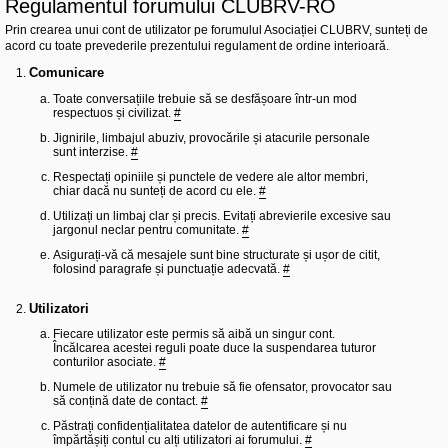
Regulamentul forumului CLUBRV-RO
l
u
Prin crearea unui cont de utilizator pe forumulul Asociației CLUBRV, sunteți de
b
R
acord cu toate prevederile prezentului regulament de ordine interioară.
V
-
Comunicare
c
Toate conversațiile trebuie să se desfășoare într-un mod
o
respectuos și civilizat.
#
m
u
Jignirile, limbajul abuziv, provocările și atacurile personale
n
sunt interzise.
#
i
t
Respectați opiniile și punctele de vedere ale altor membri,
a
chiar dacă nu sunteți de acord cu ele.
#
t
e
Utilizați un limbaj clar și precis. Evitați abrevierile excesive sau
a
jargonul neclar pentru comunitate.
#
p
Asigurați-vă că mesajele sunt bine structurate și ușor de citit,
o
folosind paragrafe și punctuație adecvată.
#
s
e
s
Utilizatori
o
r
Fiecare utilizator este permis să aibă un singur cont.
i
Încălcarea acestei reguli poate duce la suspendarea tuturor
l
conturilor asociate.
#
o
r
Numele de utilizator nu trebuie să fie ofensator, provocator sau
d
să conțină date de contact.
#
e
r
Păstrați confidențialitatea datelor de autentificare și nu
u
împărtășiți contul cu alți utilizatori ai forumului.
#