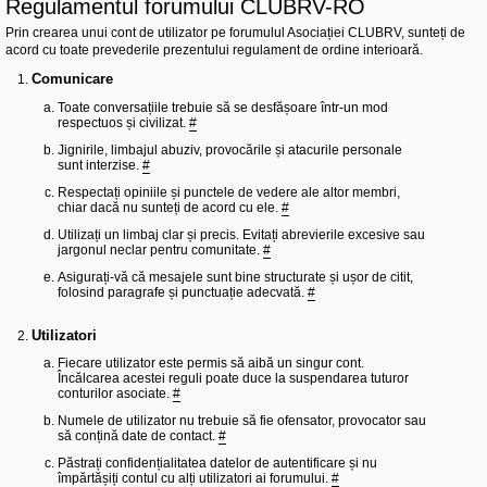
Regulamentul forumului CLUBRV-RO
l
u
Prin crearea unui cont de utilizator pe forumulul Asociației CLUBRV, sunteți de
b
R
acord cu toate prevederile prezentului regulament de ordine interioară.
V
-
Comunicare
c
Toate conversațiile trebuie să se desfășoare într-un mod
o
respectuos și civilizat.
#
m
u
Jignirile, limbajul abuziv, provocările și atacurile personale
n
sunt interzise.
#
i
t
Respectați opiniile și punctele de vedere ale altor membri,
a
chiar dacă nu sunteți de acord cu ele.
#
t
e
Utilizați un limbaj clar și precis. Evitați abrevierile excesive sau
a
jargonul neclar pentru comunitate.
#
p
Asigurați-vă că mesajele sunt bine structurate și ușor de citit,
o
folosind paragrafe și punctuație adecvată.
#
s
e
s
Utilizatori
o
r
Fiecare utilizator este permis să aibă un singur cont.
i
Încălcarea acestei reguli poate duce la suspendarea tuturor
l
conturilor asociate.
#
o
r
Numele de utilizator nu trebuie să fie ofensator, provocator sau
d
să conțină date de contact.
#
e
r
Păstrați confidențialitatea datelor de autentificare și nu
u
împărtășiți contul cu alți utilizatori ai forumului.
#