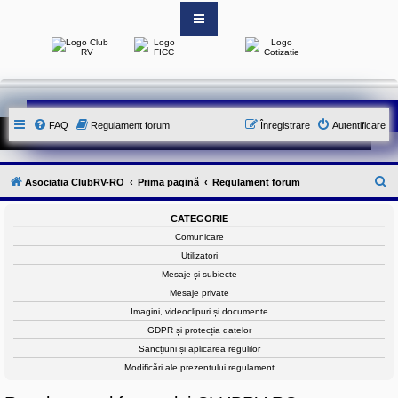
S
i
t
e
-
FAQ
Regulament forum
Înregistrare
Autentificare
u
l
o
f
i
C
Asociatia ClubRV-RO
Prima pagină
Regulament forum
c
i
ă
a
CATEGORIE
u
l
Comunicare
a
t
l
Utilizatori
A
a
Mesaje și subiecte
s
o
r
Mesaje private
c
e
Imagini, videoclipuri și documente
i
a
GDPR și protecția datelor
t
Sancțiuni și aplicarea regulilor
i
e
Modificări ale prezentului regulament
i
C