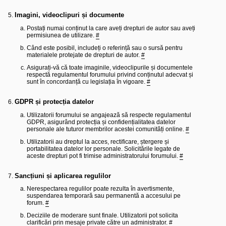
Imagini, videoclipuri și documente
Postați numai conținut la care aveți drepturi de autor sau aveți
permisiunea de utilizare.
#
Când este posibil, includeți o referință sau o sursă pentru
materialele protejate de drepturi de autor.
#
Asigurați-vă că toate imaginile, videoclipurile și documentele
respectă regulamentul forumului privind conținutul adecvat și
sunt în concordanță cu legislația în vigoare.
#
GDPR și protecția datelor
Utilizatorii forumului se angajează să respecte regulamentul
GDPR, asigurând protecția și confidențialitatea datelor
personale ale tuturor membrilor acestei comunități online.
#
Utilizatorii au dreptul la acces, rectificare, ștergere și
portabilitatea datelor lor personale. Solicitările legate de
aceste drepturi pot fi trimise administratorului forumului.
#
Sancțiuni și aplicarea regulilor
Nerespectarea regulilor poate rezulta în avertismente,
suspendarea temporară sau permanentă a accesului pe
forum.
#
Deciziile de moderare sunt finale. Utilizatorii pot solicita
clarificări prin mesaje private către un administrator.
#