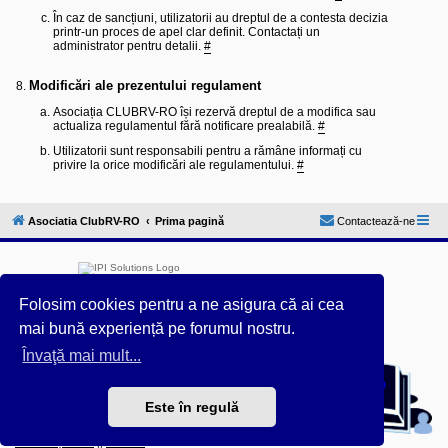
În caz de sancțiuni, utilizatorii au dreptul de a contesta decizia
printr-un proces de apel clar definit. Contactați un
administrator pentru detalii.
#
Modificări ale prezentului regulament
Asociația CLUBRV-RO își rezervă dreptul de a modifica sau
actualiza regulamentul fără notificare prealabilă.
#
Utilizatorii sunt responsabili pentru a rămâne informați cu
privire la orice modificări ale regulamentului.
#
Asociatia ClubRV-RO
Prima pagină
Contactează-ne
Folosim cookies pentru a ne asigura că ai cea
mai bună experiență pe forumul nostru.
Furnizat de
phpBB
® Forum Software © phpBB Limited
Învaţă mai mult...
Acest forum este întreținut tehnic de
IPI Solutions
&
phpBB România
Este în regulă
Style ProsilverSlideEdition created by Talk19Zehn OnGray-
Design.de & Style Updated by
Prosk8er
Confidențialitate
||
Termeni