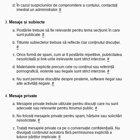
l
o
În cazul suspiciunilor de compromitere a contului, contactați
t
imediat un administrator.
#
e
s
Mesaje și subiecte
i
a
Postările trebuie să fie relevante pentru tema secțiunii în care
u
sunt publicate.
#
t
o
Titlurile subiectelor trebuie să reflecte clar conținutul discuției.
r
#
u
l
Orice formă de spam, cum ar fi postările repetitive, publicitatea
o
nesolicitată și link-urile irelevante sunt strict interzise.
#
t
e
Materialele explicite precum cele cu conținut sau referință
d
pornografică, violente sau ilegale sunt strict interzise.
#
i
Nu sunt permise discuțiile despre piraterie, software ilegal sau
n
alte activități ilegale.
#
R
o
m
Mesaje private
a
n
Mesajele private trebuie utilizate pentru discuții care nu sunt
i
adecvate sau relevante pentru forumul public.
#
a
Nu folosiți mesajele private pentru spam, hărțuire sau solicitări
nesolicitate.
#
Tratați mesajele private ca pe o conversație confidențială. Nu
divulgați conținutul acestora fără permisiunea explicită a
tuturor părților implicate.
#