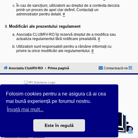
În caz de sancțiuni, utilizatorii au dreptul de a contesta decizia
printr-un proces de apel clar definit. Contactați un
administrator pentru detalii.
#
Modificări ale prezentului regulament
Asociația CLUBRV-RO își rezervă dreptul de a modifica sau
actualiza regulamentul fără notificare prealabilă.
#
Utilizatorii sunt responsabili pentru a rămâne informați cu
privire la orice modificări ale regulamentului.
#
Asociatia ClubRV-RO
Prima pagină
Contactează-ne
Folosim cookies pentru a ne asigura că ai cea
mai bună experiență pe forumul nostru.
Furnizat de
phpBB
® Forum Software © phpBB Limited
Învaţă mai mult...
Acest forum este întreținut tehnic de
IPI Solutions
&
phpBB România
Este în regulă
Style ProsilverSlideEdition created by Talk19Zehn OnGray-
Design.de & Style Updated by
Prosk8er
Confidențialitate
||
Termeni