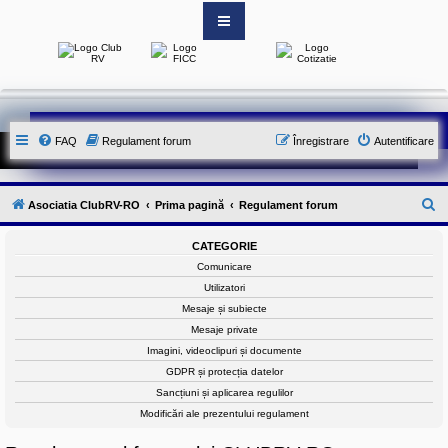
S
i
t
e
-
FAQ
Regulament forum
Înregistrare
Autentificare
u
l
o
f
i
C
Asociatia ClubRV-RO
Prima pagină
Regulament forum
c
i
ă
a
CATEGORIE
u
l
Comunicare
a
t
l
Utilizatori
A
a
Mesaje și subiecte
s
o
r
Mesaje private
c
e
Imagini, videoclipuri și documente
i
a
GDPR și protecția datelor
t
Sancțiuni și aplicarea regulilor
i
e
Modificări ale prezentului regulament
i
C