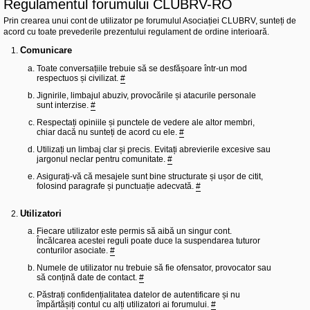
Regulamentul forumului CLUBRV-RO
l
u
Prin crearea unui cont de utilizator pe forumulul Asociației CLUBRV, sunteți de
b
R
acord cu toate prevederile prezentului regulament de ordine interioară.
V
-
Comunicare
c
Toate conversațiile trebuie să se desfășoare într-un mod
o
respectuos și civilizat.
#
m
u
Jignirile, limbajul abuziv, provocările și atacurile personale
n
sunt interzise.
#
i
t
Respectați opiniile și punctele de vedere ale altor membri,
a
chiar dacă nu sunteți de acord cu ele.
#
t
e
Utilizați un limbaj clar și precis. Evitați abrevierile excesive sau
a
jargonul neclar pentru comunitate.
#
p
Asigurați-vă că mesajele sunt bine structurate și ușor de citit,
o
folosind paragrafe și punctuație adecvată.
#
s
e
s
Utilizatori
o
r
Fiecare utilizator este permis să aibă un singur cont.
i
Încălcarea acestei reguli poate duce la suspendarea tuturor
l
conturilor asociate.
#
o
r
Numele de utilizator nu trebuie să fie ofensator, provocator sau
d
să conțină date de contact.
#
e
r
Păstrați confidențialitatea datelor de autentificare și nu
u
împărtășiți contul cu alți utilizatori ai forumului.
#