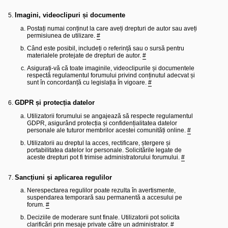
Imagini, videoclipuri și documente
Postați numai conținut la care aveți drepturi de autor sau aveți
permisiunea de utilizare.
#
Când este posibil, includeți o referință sau o sursă pentru
materialele protejate de drepturi de autor.
#
Asigurați-vă că toate imaginile, videoclipurile și documentele
respectă regulamentul forumului privind conținutul adecvat și
sunt în concordanță cu legislația în vigoare.
#
GDPR și protecția datelor
Utilizatorii forumului se angajează să respecte regulamentul
GDPR, asigurând protecția și confidențialitatea datelor
personale ale tuturor membrilor acestei comunități online.
#
Utilizatorii au dreptul la acces, rectificare, ștergere și
portabilitatea datelor lor personale. Solicitările legate de
aceste drepturi pot fi trimise administratorului forumului.
#
Sancțiuni și aplicarea regulilor
Nerespectarea regulilor poate rezulta în avertismente,
suspendarea temporară sau permanentă a accesului pe
forum.
#
Deciziile de moderare sunt finale. Utilizatorii pot solicita
clarificări prin mesaje private către un administrator.
#