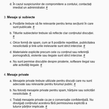
l
o
În cazul suspiciunilor de compromitere a contului, contactați
t
imediat un administrator.
#
e
s
Mesaje și subiecte
i
a
Postările trebuie să fie relevante pentru tema secțiunii în care
u
sunt publicate.
#
t
o
Titlurile subiectelor trebuie să reflecte clar conținutul discuției.
r
#
u
l
Orice formă de spam, cum ar fi postările repetitive, publicitatea
o
nesolicitată și link-urile irelevante sunt strict interzise.
#
t
e
Materialele explicite precum cele cu conținut sau referință
d
pornografică, violente sau ilegale sunt strict interzise.
#
i
Nu sunt permise discuțiile despre piraterie, software ilegal sau
n
alte activități ilegale.
#
R
o
m
Mesaje private
a
n
Mesajele private trebuie utilizate pentru discuții care nu sunt
i
adecvate sau relevante pentru forumul public.
#
a
Nu folosiți mesajele private pentru spam, hărțuire sau solicitări
nesolicitate.
#
Tratați mesajele private ca pe o conversație confidențială. Nu
divulgați conținutul acestora fără permisiunea explicită a
tuturor părților implicate.
#