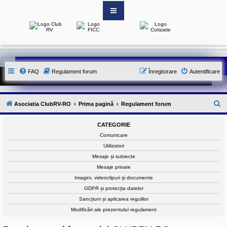
S
i
t
e
-
FAQ
Regulament forum
Înregistrare
Autentificare
u
l
o
f
i
C
Asociatia ClubRV-RO
Prima pagină
Regulament forum
c
i
ă
a
CATEGORIE
u
l
Comunicare
a
t
l
Utilizatori
A
a
Mesaje și subiecte
s
o
r
Mesaje private
c
e
Imagini, videoclipuri și documente
i
a
GDPR și protecția datelor
t
Sancțiuni și aplicarea regulilor
i
e
Modificări ale prezentului regulament
i
C