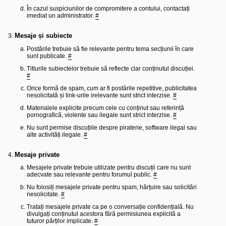
l
o
În cazul suspiciunilor de compromitere a contului, contactați
t
imediat un administrator.
#
e
s
Mesaje și subiecte
i
a
Postările trebuie să fie relevante pentru tema secțiunii în care
u
sunt publicate.
#
t
o
Titlurile subiectelor trebuie să reflecte clar conținutul discuției.
r
#
u
l
Orice formă de spam, cum ar fi postările repetitive, publicitatea
o
nesolicitată și link-urile irelevante sunt strict interzise.
#
t
e
Materialele explicite precum cele cu conținut sau referință
d
pornografică, violente sau ilegale sunt strict interzise.
#
i
Nu sunt permise discuțiile despre piraterie, software ilegal sau
n
alte activități ilegale.
#
R
o
m
Mesaje private
a
n
Mesajele private trebuie utilizate pentru discuții care nu sunt
i
adecvate sau relevante pentru forumul public.
#
a
Nu folosiți mesajele private pentru spam, hărțuire sau solicitări
nesolicitate.
#
Tratați mesajele private ca pe o conversație confidențială. Nu
divulgați conținutul acestora fără permisiunea explicită a
tuturor părților implicate.
#