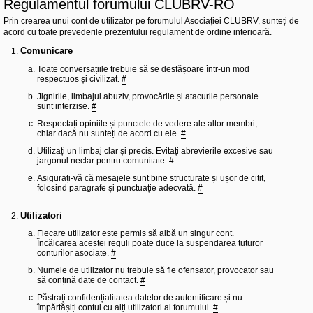
Regulamentul forumului CLUBRV-RO
l
u
Prin crearea unui cont de utilizator pe forumulul Asociației CLUBRV, sunteți de
b
R
acord cu toate prevederile prezentului regulament de ordine interioară.
V
-
Comunicare
c
Toate conversațiile trebuie să se desfășoare într-un mod
o
respectuos și civilizat.
#
m
u
Jignirile, limbajul abuziv, provocările și atacurile personale
n
sunt interzise.
#
i
t
Respectați opiniile și punctele de vedere ale altor membri,
a
chiar dacă nu sunteți de acord cu ele.
#
t
e
Utilizați un limbaj clar și precis. Evitați abrevierile excesive sau
a
jargonul neclar pentru comunitate.
#
p
Asigurați-vă că mesajele sunt bine structurate și ușor de citit,
o
folosind paragrafe și punctuație adecvată.
#
s
e
s
Utilizatori
o
r
Fiecare utilizator este permis să aibă un singur cont.
i
Încălcarea acestei reguli poate duce la suspendarea tuturor
l
conturilor asociate.
#
o
r
Numele de utilizator nu trebuie să fie ofensator, provocator sau
d
să conțină date de contact.
#
e
r
Păstrați confidențialitatea datelor de autentificare și nu
u
împărtășiți contul cu alți utilizatori ai forumului.
#