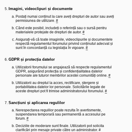
Imagini, videoclipuri și documente
Postați numai conținut la care aveți drepturi de autor sau aveți
permisiunea de utilizare.
#
Când este posibil, includeți o referință sau o sursă pentru
materialele protejate de drepturi de autor.
#
Asigurați-vă că toate imaginile, videoclipurile și documentele
respectă regulamentul forumului privind conținutul adecvat și
sunt în concordanță cu legislația în vigoare.
#
GDPR și protecția datelor
Utilizatorii forumului se angajează să respecte regulamentul
GDPR, asigurând protecția și confidențialitatea datelor
personale ale tuturor membrilor acestei comunități online.
#
Utilizatorii au dreptul la acces, rectificare, ștergere și
portabilitatea datelor lor personale. Solicitările legate de
aceste drepturi pot fi trimise administratorului forumului.
#
Sancțiuni și aplicarea regulilor
Nerespectarea regulilor poate rezulta în avertismente,
suspendarea temporară sau permanentă a accesului pe
forum.
#
Deciziile de moderare sunt finale. Utilizatorii pot solicita
clarificări prin mesaje private către un administrator.
#