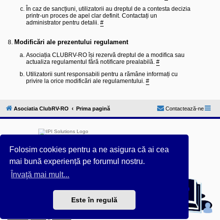
În caz de sancțiuni, utilizatorii au dreptul de a contesta decizia
printr-un proces de apel clar definit. Contactați un
administrator pentru detalii.
#
Modificări ale prezentului regulament
Asociația CLUBRV-RO își rezervă dreptul de a modifica sau
actualiza regulamentul fără notificare prealabilă.
#
Utilizatorii sunt responsabili pentru a rămâne informați cu
privire la orice modificări ale regulamentului.
#
Asociatia ClubRV-RO
Prima pagină
Contactează-ne
Folosim cookies pentru a ne asigura că ai cea
mai bună experiență pe forumul nostru.
Furnizat de
phpBB
® Forum Software © phpBB Limited
Învaţă mai mult...
Acest forum este întreținut tehnic de
IPI Solutions
&
phpBB România
Este în regulă
Style ProsilverSlideEdition created by Talk19Zehn OnGray-
Design.de & Style Updated by
Prosk8er
Confidențialitate
||
Termeni