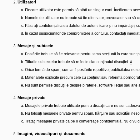
l
Utilizatori
u
b
Fiecare utilizator este permis să aibă un singur cont. Încălcarea ace
R
Numele de utilizator nu trebuie să fie ofensator, provocator sau să c
V
-
Păstrați confidențialitatea datelor de autentificare și nu împărtășiți con
c
o
În cazul suspiciunilor de compromitere a contului, contactați imediat
m
u
n
Mesaje și subiecte
i
t
Postările trebuie să fie relevante pentru tema secțiunii în care sunt 
a
Titlurile subiectelor trebuie să reflecte clar conținutul discuției.
#
t
e
Orice formă de spam, cum ar fi postările repetitive, publicitatea nesolic
a
p
Materialele explicite precum cele cu conținut sau referință pornografic
o
s
Nu sunt permise discuțiile despre piraterie, software ilegal sau alte ac
e
s
o
Mesaje private
r
Mesajele private trebuie utilizate pentru discuții care nu sunt adecv
i
l
Nu folosiți mesajele private pentru spam, hărțuire sau solicitări nesol
o
r
Tratați mesajele private ca pe o conversație confidențială. Nu divulga
d
e
r
Imagini, videoclipuri și documente
u