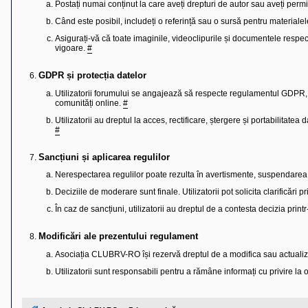
l
Postați numai conținut la care aveți drepturi de autor sau aveți perm
o
Când este posibil, includeți o referință sau o sursă pentru materialel
t
e
Asigurați-vă că toate imaginile, videoclipurile și documentele respec
s
vigoare.
#
i
a
u
GDPR și protecția datelor
t
o
Utilizatorii forumului se angajează să respecte regulamentul GDPR, a
r
comunități online.
#
u
l
Utilizatorii au dreptul la acces, rectificare, ștergere și portabilitatea
o
#
t
e
d
Sancțiuni și aplicarea regulilor
i
Nerespectarea regulilor poate rezulta în avertismente, suspendar
n
R
Deciziile de moderare sunt finale. Utilizatorii pot solicita clarificări
o
m
În caz de sancțiuni, utilizatorii au dreptul de a contesta decizia print
a
n
i
Modificări ale prezentului regulament
a
Asociația CLUBRV-RO își rezervă dreptul de a modifica sau actualiza
Utilizatorii sunt responsabili pentru a rămâne informați cu privire la