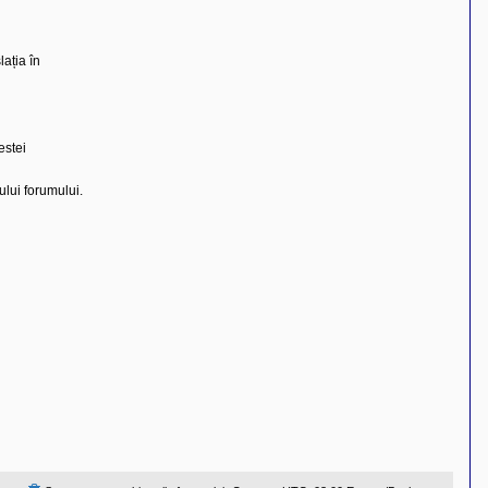
ația în
estei
rului forumului.