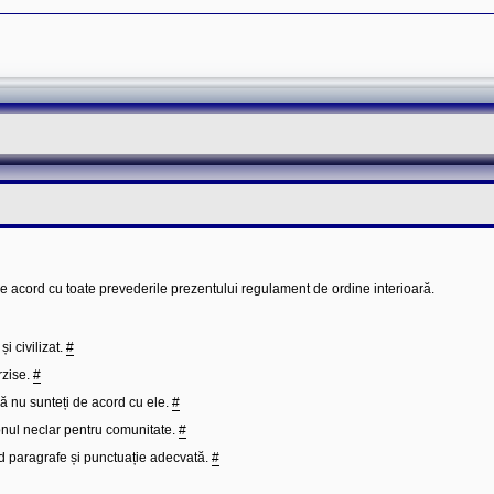
de acord cu toate prevederile prezentului regulament de ordine interioară.
i civilizat.
#
rzise.
#
că nu sunteți de acord cu ele.
#
rgonul neclar pentru comunitate.
#
ind paragrafe și punctuație adecvată.
#