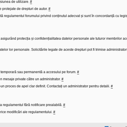
isiunea de utilizare.
#
e protejate de drepturi de autor.
#
tă regulamentul forumului privind conținutul adecvat și sunt în concordanță cu legisl
sigurând protecția și confidențialitatea datelor personale ale tuturor membrilor ac
 datelor lor personale. Solicitările legate de aceste drepturi pot fi trimise administrato
ea temporară sau permanentă a accesului pe forum.
#
 prin mesaje private către un administrator.
#
r-un proces de apel clar definit. Contactați un administrator pentru detalii.
#
 regulamentul fără notificare prealabilă.
#
 orice modificări ale regulamentului.
#