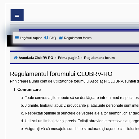
S
i
t
e
Legături rapide
FAQ
Regulament forum
-
u
l
o
f
Asociatia ClubRV-RO
Prima pagină
Regulament forum
i
c
i
Regulamentul forumului CLUBRV-RO
a
l
Prin crearea unui cont de utilizator pe forumulul Asociației CLUBRV, sunteți 
a
l
Comunicare
A
s
Toate conversațiile trebuie să se desfășoare într-un mod respectuos ș
o
c
Jignirile, limbajul abuziv, provocările și atacurile personale sunt inte
i
Respectați opiniile și punctele de vedere ale altor membri, chiar da
a
t
Utilizați un limbaj clar și precis. Evitați abrevierile excesive sau ja
i
e
Asigurați-vă că mesajele sunt bine structurate și ușor de citit, folos
i
C