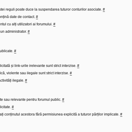
stei reguli poate duce la suspendarea tuturor conturilor asociate.
#
onțină date de contact.
#
tul cu alți utilizatori ai forumului.
#
 un administrator.
#
publicate.
#
itată și link-urile irelevante sunt strict interzise.
#
ă, violente sau ilegale sunt strict interzise.
#
tivități ilegale.
#
ate sau relevante pentru forumul public.
#
icitate.
#
ți conținutul acestora fără permisiunea explicită a tuturor părților implicate.
#