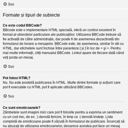
Sus
Formate și tipuri de subiecte
Ce este codul BBCode?
BBcode este o implementare HTML specială, oferă un control excelent în
format al obiectelor particulare ale publicațiilor. Utilizarea BBCode trebuie să
fie activată de către administrație, dar poate fi de asemenea dezactivată din
formularul de livrare a mesajelor. BBCode este, de asemenea, similar în stil cu
HTML, dar etichetele sunt închise între paranteze [ și ] în loc de < şi >. Pentru
mai multe informații, citiți manualul BBCode. Linkul apare de fiecare dată când
veți posta un mesaj.
Sus
Pot folosi HTML?
Nu. Nu este posibilă publicarea în HTML. Multe dintre formate și acțiuni care
pot fi executate cu HTML pot fi aplicate utilizând BBCodes.
Sus
Ce sunt emoticoanele?
Zâmbetele sunt imagini mici care pot fi folosite pentru a exprima un sentiment
cu un cod mic, de ex. :) denotă fericire, în timp ce :( denotă tristețe. Lista
completă de emoticoane poate fi văzută în formularul de publicare. Încercați să
nu abuzați de utilizarea emoticoanelor, deoarece acestea pot face un mesaj