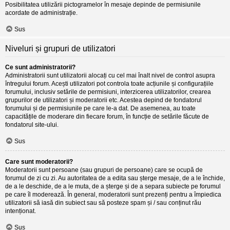
Posibilitatea utilizării pictogramelor în mesaje depinde de permisiunile
acordate de administrație.
Sus
Niveluri și grupuri de utilizatori
Ce sunt administratorii?
Administratorii sunt utilizatorii alocați cu cel mai înalt nivel de control asupra
întregului forum. Acești utilizatori pot controla toate acțiunile și configurațiile
forumului, inclusiv setările de permisiuni, interzicerea utilizatorilor, crearea
grupurilor de utilizatori și moderatorii etc. Acestea depind de fondatorul
forumului și de permisiunile pe care le-a dat. De asemenea, au toate
capacitățile de moderare din fiecare forum, în funcție de setările făcute de
fondatorul site-ului.
Sus
Care sunt moderatorii?
Moderatorii sunt persoane (sau grupuri de persoane) care se ocupă de
forumul de zi cu zi. Au autoritatea de a edita sau șterge mesaje, de a le închide,
de a le deschide, de a le muta, de a șterge și de a separa subiecte pe forumul
pe care îl moderează. În general, moderatorii sunt prezenți pentru a împiedica
utilizatorii să iasă din subiect sau să posteze spam și / sau conținut rău
intenționat.
Sus