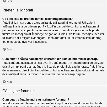
Sus
Prieteni și ignorați
Ce este lista de prieteni (amici) și ignorați (inamici)?
Puteți utiliza lista pentru a organiza alți utilizatori ai forumului. Utilizatorii
adăugați la lista de prieteni pot fi văzuți în panoul de control al utilizatorului
pentru acces rapid pentru a vedea dacă sunt identificați și astfel să le poată
trimite un mesaj privat. În funcție de șablonul folosit de forum, mesajele acestor
utilizatori pot fi afișate evidențiate. Dacă adăugați un utilizator la lista ignorați,
toate mesajele dvs. vor fi ascunse.
Sus
Cum puteți adăuga sau șterge utilizatori din lista de prieteni și ignorați?
Puteți adăuga utilizatori la lista dvs. în două moduri. În fiecare profil de utilizator
există un link pentru a-l adăuga la lista de prieteni și / sau ignorate. Puteți face,
de asemenea, direct din Panoul de control al utilizatorului, introducând numele
dvs. Puteți elimina utilizatorii din lista dvs. de pe aceeași pagină.
Sus
Căutați pe forumuri
Cum puteți căuta în unul sau mai multe forumuri?
Introducerea unui termen de căutare în câmpul corespunzător al motorului de