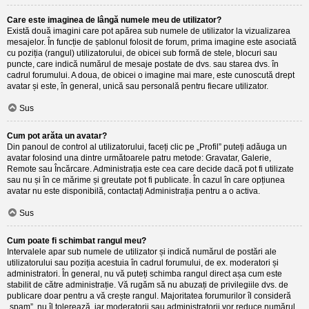
Care este imaginea de lângă numele meu de utilizator?
Există două imagini care pot apărea sub numele de utilizator la vizualizarea
mesajelor. În funcție de șablonul folosit de forum, prima imagine este asociată
cu poziția (rangul) utilizatorului, de obicei sub formă de stele, blocuri sau
puncte, care indică numărul de mesaje postate de dvs. sau starea dvs. în
cadrul forumului. A doua, de obicei o imagine mai mare, este cunoscută drept
avatar și este, în general, unică sau personală pentru fiecare utilizator.
Sus
Cum pot arăta un avatar?
Din panoul de control al utilizatorului, faceți clic pe „Profil” puteți adăuga un
avatar folosind una dintre următoarele patru metode: Gravatar, Galerie,
Remote sau Încărcare. Administrația este cea care decide dacă pot fi utilizate
sau nu și în ce mărime și greutate pot fi publicate. În cazul în care opțiunea
avatar nu este disponibilă, contactați Administrația pentru a o activa.
Sus
Cum poate fi schimbat rangul meu?
Intervalele apar sub numele de utilizator și indică numărul de postări ale
utilizatorului sau poziția acestuia în cadrul forumului, de ex. moderatori și
administratori. În general, nu vă puteți schimba rangul direct așa cum este
stabilit de către administrație. Vă rugăm să nu abuzați de privilegiile dvs. de
publicare doar pentru a vă crește rangul. Majoritatea forumurilor îl consideră
„spam”, nu îl tolerează, iar moderatorii sau administratorii vor reduce numărul