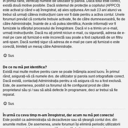
În primul rând, verificați numele de utilizator și parola. Dacă totul este corect,
există două motive posibile. Dacă sistemul de protecție a copilului (APPCO)
este activat și când v-ați înregistrat, ați ales opțiunea
Am sub 13 ani
atunci va
trebui să urmați câteva instrucțiuni care vor fi date pentru a activa contul. Unele
forumuri prevăd că conturile trebuie activate, fie de către dumneavoastră, fie de
către Administrație, înainte de a vă putea identifica; Aceste informații vor fi
furnizate la sfârșitul procesului de înregistrare. Dacă vi s-a trimis un e-mail,
urmați instrucțiunile. Dacă nu ați primit niciun e-mail, cu siguranță, adresa de e-
mail pe care ați furnizat-o este incorectă sau poate a fost capturată de un filtru
anti-spam. Dacă sunteți sigur că adresa de e-mail pe care ați furnizat-o este
corectă, trimiteți un mesaj către Administrație.
Sus
De ce nu mă pot identifica?
Există mai multe motive pentru care se poate întâmpla acest lucru. În primul
rând, asigurați-vă că numele dvs. de utilizator și parola sunt ortografiate corect.
Dacă există, contactați Administrația pentru a vă asigura că nu a fost exclusă.
Este, de asemenea, posibil ca forumul să fie configurat prost de către
proprietarul său și / sau să aibă defecte în programare, deci ar trebui să fie
reparat.
Sus
În urmă cu ceva timp m-am înregistrat, dar acum nu mă pot conecta!
Este posibil ca administrația să dezactiveze sau să șteargă contul dvs. din
anumite motive. De asemenea, unele forumuri își elimină periodic utilizatorii