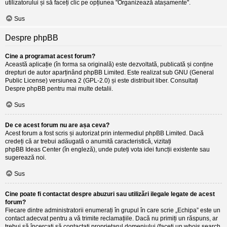
utilizatorului și să faceți clic pe opțiunea "Organizează atașamente".
Sus
Despre phpBB
Cine a programat acest forum?
Această aplicație (în forma sa originală) este dezvoltată, publicată și conține
drepturi de autor aparținând
phpBB Limited
. Este realizat sub GNU (General
Public License) versiunea 2 (GPL-2.0) și este distribuit liber. Consultați
Despre phpBB
pentru mai multe detalii.
Sus
De ce acest forum nu are așa ceva?
Acest forum a fost scris și autorizat prin intermediul phpBB Limited. Dacă
credeți că ar trebui adăugată o anumită caracteristică, vizitați
phpBB Ideas Center
(în engleză), unde puteți vota idei funcții existente sau
sugerează noi.
Sus
Cine poate fi contactat despre abuzuri sau utilizări ilegale legate de acest
forum?
Fiecare dintre administratorii enumerați în grupul în care scrie „Echipa” este un
contact adecvat pentru a vă trimite reclamațiile. Dacă nu primiți un răspuns, ar
trebui să încercați să contactați proprietarul domeniului (faceți un
whois search