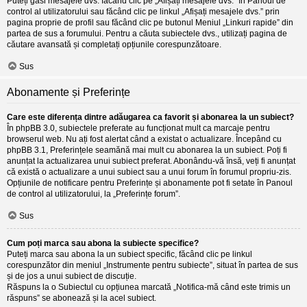
Puteți găsi mesajele dvs. făcând clic pe „Afișați mesajele dvs.” în Panoul de
control al utilizatorului sau făcând clic pe linkul „Afișați mesajele dvs.” prin
pagina proprie de profil sau făcând clic pe butonul Meniul „Linkuri rapide” din
partea de sus a forumului. Pentru a căuta subiectele dvs., utilizați pagina de
căutare avansată și completați opțiunile corespunzătoare.
Sus
Abonamente și Preferințe
Care este diferența dintre adăugarea ca favorit și abonarea la un subiect?
În phpBB 3.0, subiectele preferate au funcționat mult ca marcaje pentru
browserul web. Nu ați fost alertat când a existat o actualizare. Începând cu
phpBB 3.1, Preferințele seamănă mai mult cu abonarea la un subiect. Poți fi
anunțat la actualizarea unui subiect preferat. Abonându-vă însă, veți fi anunțat
că există o actualizare a unui subiect sau a unui forum în forumul propriu-zis.
Opțiunile de notificare pentru Preferințe și abonamente pot fi setate în Panoul
de control al utilizatorului, la „Preferințe forum”.
Sus
Cum poți marca sau abona la subiecte specifice?
Puteți marca sau abona la un subiect specific, făcând clic pe linkul
corespunzător din meniul „Instrumente pentru subiecte”, situat în partea de sus
și de jos a unui subiect de discuție.
Răspuns la o Subiectul cu opțiunea marcată „Notifica-mă când este trimis un
răspuns” se abonează și la acel subiect.