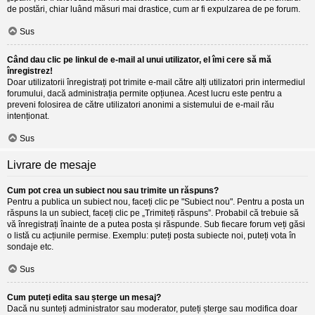
de postări, chiar luând măsuri mai drastice, cum ar fi expulzarea de pe forum.
Sus
Când dau clic pe linkul de e-mail al unui utilizator, el îmi cere să mă
înregistrez!
Doar utilizatorii înregistrați pot trimite e-mail către alți utilizatori prin intermediul
forumului, dacă administrația permite opțiunea. Acest lucru este pentru a
preveni folosirea de către utilizatori anonimi a sistemului de e-mail rău
intenționat.
Sus
Livrare de mesaje
Cum pot crea un subiect nou sau trimite un răspuns?
Pentru a publica un subiect nou, faceți clic pe "Subiect nou". Pentru a posta un
răspuns la un subiect, faceți clic pe „Trimiteți răspuns”. Probabil că trebuie să
vă înregistrați înainte de a putea posta și răspunde. Sub fiecare forum veți găsi
o listă cu acțiunile permise. Exemplu: puteți posta subiecte noi, puteți vota în
sondaje etc.
Sus
Cum puteți edita sau șterge un mesaj?
Dacă nu sunteți administrator sau moderator, puteți șterge sau modifica doar