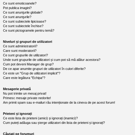
l
Ce sunt emoticoanele?
o
Pot publica imagini?
t
Ce sunt anunţurile globale?
e
Ce sunt anunţurile?
s
Ce sunt subiectele lipicioase?
i
Ce sunt subiectele închise?
a
u
Ce sunt pictogramele pentru temă?
t
o
Niveluri și grupuri de utilizatori
r
Ce sunt administratorii?
u
Care sunt moderatorii?
l
Ce sunt grupurile de utilizatori?
o
Unde sunt grupurile de utilizatori și cum pot să mă alătur acestora?
t
e
Cum pot deveni Manager de grup?
d
De ce apar anumite grupuri de utilizatori în culori diferite?
i
Ce este un "Grup de utilizatori implicit"?
n
Care este legătura "Echipa"?
R
o
Mesagerie privată
m
Nu pot trimite un mesaj privat!
a
n
Primesc mesaje private nedorite!
i
Am primit spam sau e-mailuri rău intenționate de la cineva de pe acest forum!
a
Prieteni și ignorați
Ce este lista de prieteni (amici) și ignorați (inamici)?
Cum puteți adăuga sau șterge utilizatori din lista de prieteni și ignorați?
Căutați pe forumuri