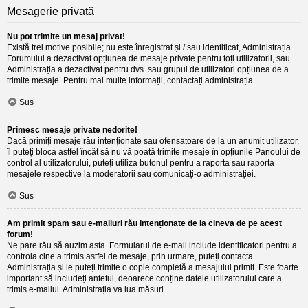
Mesagerie privată
Nu pot trimite un mesaj privat!
Există trei motive posibile; nu este înregistrat și / sau identificat, Administrația
Forumului a dezactivat opțiunea de mesaje private pentru toți utilizatorii, sau
Administrația a dezactivat pentru dvs. sau grupul de utilizatori opțiunea de a
trimite mesaje. Pentru mai multe informații, contactați administrația.
Sus
Primesc mesaje private nedorite!
Dacă primiți mesaje rău intenționate sau ofensatoare de la un anumit utilizator,
îl puteți bloca astfel încât să nu vă poată trimite mesaje în opțiunile Panoului de
control al utilizatorului, puteți utiliza butonul pentru a raporta sau raporta
mesajele respective la moderatorii sau comunicați-o administrației.
Sus
Am primit spam sau e-mailuri rău intenționate de la cineva de pe acest
forum!
Ne pare rău să auzim asta. Formularul de e-mail include identificatori pentru a
controla cine a trimis astfel de mesaje, prin urmare, puteți contacta
Administrația și le puteți trimite o copie completă a mesajului primit. Este foarte
important să includeți antetul, deoarece conține datele utilizatorului care a
trimis e-mailul. Administrația va lua măsuri.