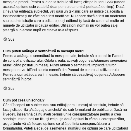
mesajele proprii. Pentru a le edita trebuie să faceți clic pe butonul
edit
(uneori
această opțiune este valabilă doar pentru o anumită perioadă de timp). Dacă
cineva vă editează subiectul, veți găsi un text mic care să indice că acesta a
fost modificat și de câte ori a fost modificat. Nu apare dacă a fost un moderator
sau o administrație care a editat-o, deși editorul își lasă de cele mai multe ori
numele de utilizator și cauza ediției. Utilizatorii normali nu vor putea să-și
șteargă subiectele după ce cineva le-a răspuns.
Sus
Cum puteți adăuga o semnătură la mesajul meu?
Pentru a adăuga o semnătură la mesajele tale, trebuie să o creezi în Panoul
de control al utilizatorului. Odată creată, activați opțiunea
Adăugare semnătură
atunci când postați un mesaj. Puteți atribui o semnătură implicită tuturor
mesajelor dvs. bifând caseta corectă din Panoul de control al utilizatorului.
Pentru a opri adăugarea în mesaje, trebuie să dezactivați opțiunea
Adăugare
semnătură
în profil.
Sus
Cum pot crea un sondaj?
Când începeți un subiect nou sau editați primul mesaj al acestuia, trebuie să
faceți clic pe fila „Adăugați o anchetă” de sub formularul de publicare; Dacă nu
îl vedeți, înseamnă că nu aveți permisiunile corespunzătoare pentru a crea
sondaje. Introduceți un titlu și cel puțin două opțiuni în câmpul corespunzător,
asigurându-vă că fiecare opțiune se află pe linia corespunzătoare a
formularului. Puteți alege, de asemenea, numărul de opțiuni pe care utilizatorul