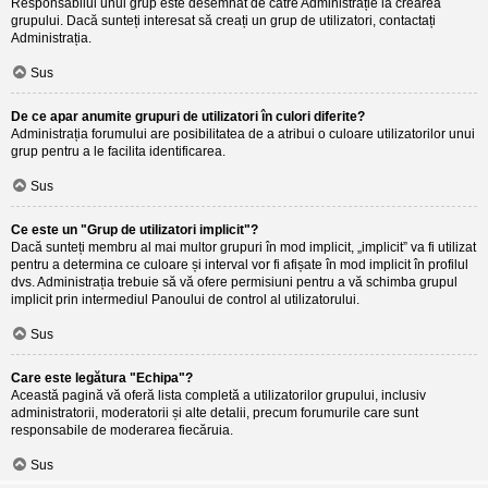
Responsabilul unui grup este desemnat de către Administrație la crearea
grupului. Dacă sunteți interesat să creați un grup de utilizatori, contactați
Administrația.
Sus
De ce apar anumite grupuri de utilizatori în culori diferite?
Administrația forumului are posibilitatea de a atribui o culoare utilizatorilor unui
grup pentru a le facilita identificarea.
Sus
Ce este un "Grup de utilizatori implicit"?
Dacă sunteți membru al mai multor grupuri în mod implicit, „implicit” va fi utilizat
pentru a determina ce culoare și interval vor fi afișate în mod implicit în profilul
dvs. Administrația trebuie să vă ofere permisiuni pentru a vă schimba grupul
implicit prin intermediul Panoului de control al utilizatorului.
Sus
Care este legătura "Echipa"?
Această pagină vă oferă lista completă a utilizatorilor grupului, inclusiv
administratorii, moderatorii și alte detalii, precum forumurile care sunt
responsabile de moderarea fiecăruia.
Sus