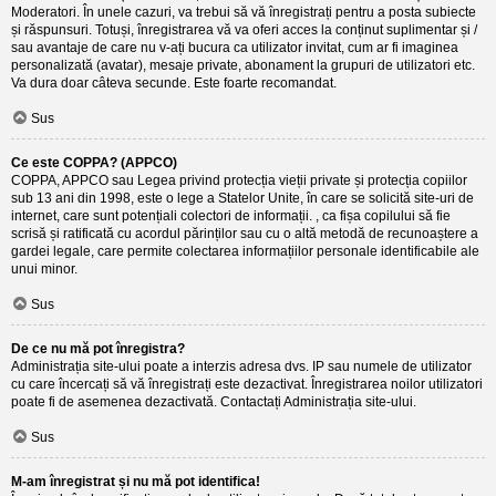
Moderatori. În unele cazuri, va trebui să vă înregistrați pentru a posta subiecte
și răspunsuri. Totuși, înregistrarea vă va oferi acces la conținut suplimentar și /
sau avantaje de care nu v-ați bucura ca utilizator invitat, cum ar fi imaginea
personalizată (avatar), mesaje private, abonament la grupuri de utilizatori etc.
Va dura doar câteva secunde. Este foarte recomandat.
Sus
Ce este COPPA? (APPCO)
COPPA, APPCO sau Legea privind protecția vieții private și protecția copiilor
sub 13 ani din 1998, este o lege a Statelor Unite, în care se solicită site-uri de
internet, care sunt potențiali colectori de informații. , ca fișa copilului să fie
scrisă și ratificată cu acordul părinților sau cu o altă metodă de recunoaștere a
gardei legale, care permite colectarea informațiilor personale identificabile ale
unui minor.
Sus
De ce nu mă pot înregistra?
Administrația site-ului poate a interzis adresa dvs. IP sau numele de utilizator
cu care încercați să vă înregistrați este dezactivat. Înregistrarea noilor utilizatori
poate fi de asemenea dezactivată. Contactați Administrația site-ului.
Sus
M-am înregistrat și nu mă pot identifica!