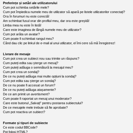
l
Preferințe și setări ale utilizatorului
u
Cum pot schimba setările mele?
b
Cum pot împiedica numele meu de utilizator să apară pe listele utilizatorilor conectați?
R
Ora în forumuri nu este corectă!
V
Am schimbat fusul orar din profilul meu, dar ora este greșită!
-
Limba mea nu este în listă!
c
Care este imaginea de lângă numele meu de utilizator?
o
m
Cum pot arăta un avatar?
u
Cum poate fi schimbat rangul meu?
n
Când dau clic pe linkul de e-mail al unui utilizator, el îmi cere să mă înregistrez!
i
t
Livrare de mesaje
a
Cum pot crea un subiect nou sau trimite un răspuns?
t
Cum puteți edita sau șterge un mesaj?
e
a
Cum puteți adăuga o semnătură la mesajul meu?
p
Cum pot crea un sondaj?
o
De ce nu puteți adăuga mai multe opțiuni la sondaj?
s
Cum pot edita sau șterge un sondaj?
e
De ce nu poate fi accesat un forum?
s
De ce nu puteți adăuga atașamente?
o
De ce am primit un avertisment?
r
Cum poate fi raportat un mesaj unui moderator?
i
Care este butonul „Salvați” pentru postarea subiectului?
l
De ce mesajele mele trebuie să fie aprobate?
o
Cum pot reactiva un subiect?
r
d
e
Formate și tipuri de subiecte
r
Ce este codul BBCode?
u
Pot folosi HTML?