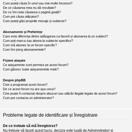
Cum puteți căuta în unul sau mai multe forumuri?
De ce căutarea mea nu dă rezultate?
De ce îmi reda căutarea o pagină goală?
Cum pot căuta utilizatori?
Cum puteți găsi propriile mesaje și subiecte?
Abonamente și Preferințe
Care este diferența dintre adăugarea ca favorit și abonarea la un subiect?
Cum poți marca sau abona la subiecte specifice?
Cum mă abonez la un forum specific?
Cum îmi șterg abonamentele?
Fișiere atașate
Ce atașamente sunt permise pe acest forum?
Cum găsesc toate atașamentele mele?
Despre phpBB
Cine a programat acest forum?
De ce acest forum nu are așa ceva?
Cine poate fi contactat despre abuzuri sau utilizări ilegale legate de acest forum?
Cum pot contacta un administrator?
Probleme legate de identificare și înregistrare
De ce trebuie să mă înregistrez?
Nu trebuie să faceți acest lucru, decizia este luată de Administratori și