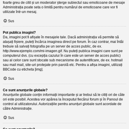
foarte greu de citit și un moderator șterge subiectul sau emoticoane de mesaje
Administrația poate seta o limită pentru numărul de emoticoane care vor fi
utilizate într-un mesaj.
Sus
Pot publica imagini?
Da, imagini pot fi afișate în mesajele tale. Dacă administrația vă permite să
atașați fișiere, puteți încărca imaginea direct pe forum. În caz contrar, mai întâi
trebuie să salvați fotografia pe un server de acces public, de ex.
http://www.ejemplo.com/mi-imagen.gif. Nu puteți publica imagini care sunt pe
computerul dvs. (cu excepția cazului în care este un server de acces public)
sau al celor care sunt stocate sub mecanisme de autentificare, de ex. hotmail
sau mail mail, site-uri protejate prin parolă etc. Pentru a afișa imagini, utilizați
BBCode cu eticheta [img].
Sus
Ce sunt anunţurile globale?
Anunțurile globale conțin informații importante și ar trebui să le citiți ori de câte
ori este posibil. Acestea vor apărea la începutul fiecărui forum și în Panoul de
control al utilizatorului. Autorizațiile pentru anunțuri globale sunt acordate de
către Administrație.
Sus