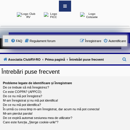
S
i
t
e
-
FAQ
Regulament forum
Înregistrare
Autentificare
u
l
o
f
i
C
Asociatia ClubRV-RO
Prima pagină
Întrebări puse frecvent
c
i
ă
a
Întrebări puse frecvent
u
l
a
t
l
Probleme legate de identificare și înregistrare
A
a
De ce trebuie să mă înregistrez?
s
Ce este COPPA? (APPCO)
o
r
De ce nu mă pot înregistra?
c
M-am înregistrat și nu mă pot identifica!
e
i
De ce nu mă pot identifica?
a
În urmă cu ceva timp m-am înregistrat, dar acum nu mă pot conecta!
t
Mi-am pierdut parola!
i
De ce expiră automat sesiunea mea de utilizator?
e
Care este funcția „Șterge cookie-urile”?
i
C