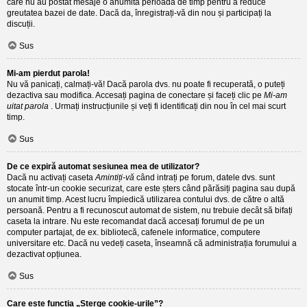
care nu au postat mesaje o anumită perioadă de timp pentru a reduce
greutatea bazei de date. Dacă da, înregistrați-vă din nou și participați la
discuții.
Sus
Mi-am pierdut parola!
Nu vă panicați, calmați-vă! Dacă parola dvs. nu poate fi recuperată, o puteți
dezactiva sau modifica. Accesați pagina de conectare și faceți clic pe
Mi-am
uitat parola
. Urmați instrucțiunile și veți fi identificați din nou în cel mai scurt
timp.
Sus
De ce expiră automat sesiunea mea de utilizator?
Dacă nu activați caseta
Amintiți-vă
când intrați pe forum, datele dvs. sunt
stocate într-un cookie securizat, care este șters când părăsiți pagina sau după
un anumit timp. Acest lucru împiedică utilizarea contului dvs. de către o altă
persoană. Pentru a fi recunoscut automat de sistem, nu trebuie decât să bifați
caseta la intrare. Nu este recomandat dacă accesați forumul de pe un
computer partajat, de ex. bibliotecă, cafenele informatice, computere
universitare etc. Dacă nu vedeți caseta, înseamnă că administrația forumului a
dezactivat opțiunea.
Sus
Care este funcția „Șterge cookie-urile”?