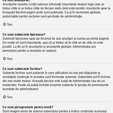
Ce sunt anunţurile?
Anunțurile noastre conțin adesea informații importante despre lege care ar
trebui citite și ar trebui citite de fiecare dată când este posibil. Anunțurile apar la
începutul fiecărei pagini unde sunt publicate. Ca și în reclamele globale,
autorizațiile pentru reclame sunt aprobate de administraţie.
Sus
Ce sunt subiectele lipicioase?
Subiecte lipicioase apar pe forumul de sub anunţuri și numai pe prima pagină.
De multe ori sunt importante, așa că ar trebui să le citiți ori de câte ori este
posibil. La fel ca în anunțurile și anunțurile globale, Administrația are
permisiuni pentru a remedia un subiect.
Sus
Ce sunt subiectele închise?
Subiecte închise sunt subiecte în care utilizatorii nu mai pot răspunde și
sondajele conținute în acestea sunt încheiate automat. Subiectele pot fi închise
din mai multe motive. Această decizie este luată de Administrație sau de un
moderator. Poate vă puteți închide propriile subiecte în funcție de permisiunile
acordate de administratori.
Sus
Ce sunt pictogramele pentru temă?
Sunt imagini alese de autorul subiectului pentru a indica conținutul aceluiași.