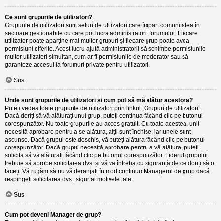
Ce sunt grupurile de utilizatori?
Grupurile de utilizatori sunt seturi de utilizatori care împart comunitatea în
sectoare gestionabile cu care pot lucra administratorii forumului. Fiecare
utilizator poate aparține mai multor grupuri și fiecare grup poate avea
permisiuni diferite. Acest lucru ajută administratorii să schimbe permisiunile
multor utilizatori simultan, cum ar fi permisiunile de moderator sau să
garanteze accesul la forumuri private pentru utilizatori.
Sus
Unde sunt grupurile de utilizatori și cum pot să mă alătur acestora?
Puteți vedea toate grupurile de utilizatori prin linkul „Grupuri de utilizatori”.
Dacă doriți să vă alăturați unui grup, puteți continua făcând clic pe butonul
corespunzător. Nu toate grupurile au acces gratuit. Cu toate acestea, unii
necesită aprobare pentru a se alătura, alții sunt închise, iar unele sunt
ascunse. Dacă grupul este deschis, vă puteți alătura făcând clic pe butonul
corespunzător. Dacă grupul necesită aprobare pentru a vă alătura, puteți
solicita să vă alăturați făcând clic pe butonul corespunzător. Liderul grupului
trebuie să aprobe solicitarea dvs. și vă va întreba cu siguranță de ce doriți să o
faceți. Vă rugăm să nu vă deranjați în mod continuu Managerul de grup dacă
respingeți solicitarea dvs.; sigur ai motivele tale.
Sus
Cum pot deveni Manager de grup?