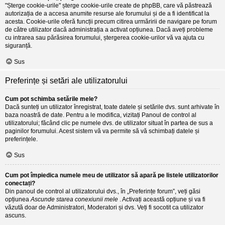
"Șterge cookie-urile" șterge cookie-urile create de phpBB, care vă păstrează
autorizația de a accesa anumite resurse ale forumului și de a fi identificat la
acesta. Cookie-urile oferă funcții precum citirea urmăririi de navigare pe forum
de către utilizator dacă administrația a activat opțiunea. Dacă aveți probleme
cu intrarea sau părăsirea forumului, ștergerea cookie-urilor vă va ajuta cu
siguranță.
Sus
Preferințe și setări ale utilizatorului
Cum pot schimba setările mele?
Dacă sunteți un utilizator înregistrat, toate datele și setările dvs. sunt arhivate în
baza noastră de date. Pentru a le modifica, vizitați Panoul de control al
utilizatorului; făcând clic pe numele dvs. de utilizator situat în partea de sus a
paginilor forumului. Acest sistem vă va permite să vă schimbați datele și
preferințele.
Sus
Cum pot împiedica numele meu de utilizator să apară pe listele utilizatorilor
conectați?
Din panoul de control al utilizatorului dvs., în „Preferințe forum”, veți găsi
opțiunea
Ascunde starea conexiunii mele
. Activați această opțiune și va fi
văzută doar de Administratori, Moderatori și dvs. Veți fi socotit ca utilizator
ascuns.