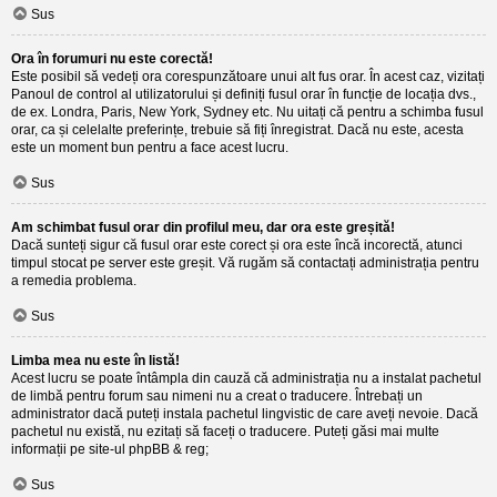
Sus
Ora în forumuri nu este corectă!
Este posibil să vedeți ora corespunzătoare unui alt fus orar. În acest caz, vizitați
Panoul de control al utilizatorului și definiți fusul orar în funcție de locația dvs.,
de ex. Londra, Paris, New York, Sydney etc. Nu uitați că pentru a schimba fusul
orar, ca și celelalte preferințe, trebuie să fiți înregistrat. Dacă nu este, acesta
este un moment bun pentru a face acest lucru.
Sus
Am schimbat fusul orar din profilul meu, dar ora este greșită!
Dacă sunteți sigur că fusul orar este corect și ora este încă incorectă, atunci
timpul stocat pe server este greșit. Vă rugăm să contactați administrația pentru
a remedia problema.
Sus
Limba mea nu este în listă!
Acest lucru se poate întâmpla din cauză că administrația nu a instalat pachetul
de limbă pentru forum sau nimeni nu a creat o traducere. Întrebați un
administrator dacă puteți instala pachetul lingvistic de care aveți nevoie. Dacă
pachetul nu există, nu ezitați să faceți o traducere. Puteți găsi mai multe
informații pe site-ul
phpBB
& reg;
Sus