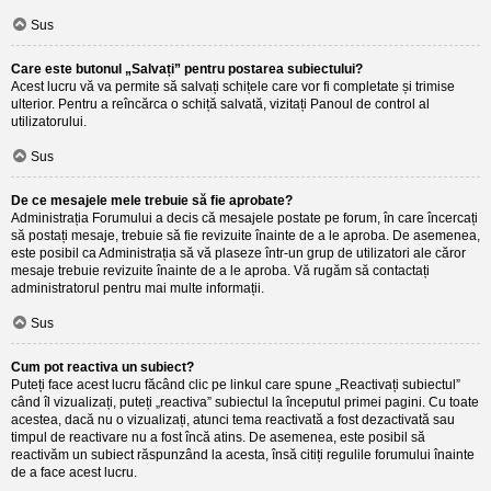
Sus
Care este butonul „Salvați” pentru postarea subiectului?
Acest lucru vă va permite să salvați schițele care vor fi completate și trimise
ulterior. Pentru a reîncărca o schiță salvată, vizitați Panoul de control al
utilizatorului.
Sus
De ce mesajele mele trebuie să fie aprobate?
Administrația Forumului a decis că mesajele postate pe forum, în care încercați
să postați mesaje, trebuie să fie revizuite înainte de a le aproba. De asemenea,
este posibil ca Administrația să vă plaseze într-un grup de utilizatori ale căror
mesaje trebuie revizuite înainte de a le aproba. Vă rugăm să contactați
administratorul pentru mai multe informații.
Sus
Cum pot reactiva un subiect?
Puteți face acest lucru făcând clic pe linkul care spune „Reactivați subiectul”
când îl vizualizați, puteți „reactiva” subiectul la începutul primei pagini. Cu toate
acestea, dacă nu o vizualizați, atunci tema reactivată a fost dezactivată sau
timpul de reactivare nu a fost încă atins. De asemenea, este posibil să
reactivăm un subiect răspunzând la acesta, însă citiți regulile forumului înainte
de a face acest lucru.