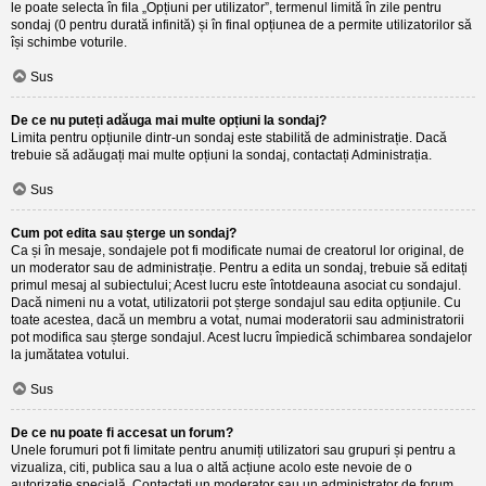
le poate selecta în fila „Opțiuni per utilizator”, termenul limită în zile pentru
sondaj (0 pentru durată infinită) și în final opțiunea de a permite utilizatorilor să
își schimbe voturile.
Sus
De ce nu puteți adăuga mai multe opțiuni la sondaj?
Limita pentru opțiunile dintr-un sondaj este stabilită de administrație. Dacă
trebuie să adăugați mai multe opțiuni la sondaj, contactați Administrația.
Sus
Cum pot edita sau șterge un sondaj?
Ca și în mesaje, sondajele pot fi modificate numai de creatorul lor original, de
un moderator sau de administrație. Pentru a edita un sondaj, trebuie să editați
primul mesaj al subiectului; Acest lucru este întotdeauna asociat cu sondajul.
Dacă nimeni nu a votat, utilizatorii pot șterge sondajul sau edita opțiunile. Cu
toate acestea, dacă un membru a votat, numai moderatorii sau administratorii
pot modifica sau șterge sondajul. Acest lucru împiedică schimbarea sondajelor
la jumătatea votului.
Sus
De ce nu poate fi accesat un forum?
Unele forumuri pot fi limitate pentru anumiți utilizatori sau grupuri și pentru a
vizualiza, citi, publica sau a lua o altă acțiune acolo este nevoie de o
autorizație specială. Contactați un moderator sau un administrator de forum