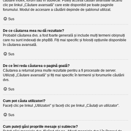
căutare index, forum sau în subiecte. Puteți accesa căutări avansate făcând
clic pe linkul „Căutare avansată” care este disponibil pe toate paginile
forumului. Modul de accesare a căutării depinde de șablonul utilizat.
Sus
De ce căutarea mea nu dă rezultate?
Probabil căutarea dvs. a fost foarte generală și include mulți termeni obișnuiți
care nu sunt indexați de phpBB. Fiți mai specific și folosiți opțiunile disponibile
în căutarea avansată.
Sus
De ce îmi reda căutarea o pagină goală?
Căutarea a returnat prea multe rezultate pentru a fi procesate de server.
Utilizați „Căutare avansată” și fiți mai specific în termenii și forumurile căutării
dvs.
Sus
Cum pot căuta utilizatori?
Faceți clic pe linkul „Utilizatori” și faceți clic pe linkul „Căutați un utilizator”.
Sus
Cum puteți găsi propriile mesaje și subiecte?