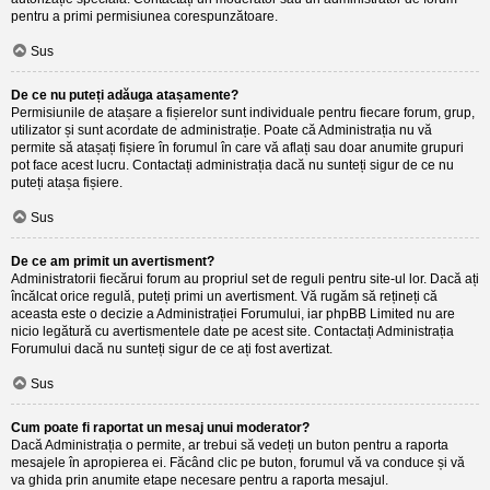
pentru a primi permisiunea corespunzătoare.
Sus
De ce nu puteți adăuga atașamente?
Permisiunile de atașare a fișierelor sunt individuale pentru fiecare forum, grup,
utilizator și sunt acordate de administrație. Poate că Administrația nu vă
permite să atașați fișiere în forumul în care vă aflați sau doar anumite grupuri
pot face acest lucru. Contactați administrația dacă nu sunteți sigur de ce nu
puteți atașa fișiere.
Sus
De ce am primit un avertisment?
Administratorii fiecărui forum au propriul set de reguli pentru site-ul lor. Dacă ați
încălcat orice regulă, puteți primi un avertisment. Vă rugăm să rețineți că
aceasta este o decizie a Administrației Forumului, iar phpBB Limited nu are
nicio legătură cu avertismentele date pe acest site. Contactați Administrația
Forumului dacă nu sunteți sigur de ce ați fost avertizat.
Sus
Cum poate fi raportat un mesaj unui moderator?
Dacă Administrația o permite, ar trebui să vedeți un buton pentru a raporta
mesajele în apropierea ei. Făcând clic pe buton, forumul vă va conduce și vă
va ghida prin anumite etape necesare pentru a raporta mesajul.