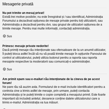
Mesagerie privată
Nu pot trimite un mesaj privat!
Există trei motive posibile; nu este înregistrat și / sau identificat, Administrația
Forumului a dezactivat opțiunea de mesaje private pentru toți utilizatorii, sau
Administrația a dezactivat pentru dvs. sau grupul de utilizatori opțiunea de a
trimite mesaje. Pentru mai multe informații, contactați administrația.
Sus
Primesc mesaje private nedorite!
Dacă primiți mesaje rău intenționate sau ofensatoare de la un anumit utilizator,
îl puteți bloca astfel încât să nu vă poată trimite mesaje în opțiunile Panoului de
control al utilizatorului, puteți utiliza butonul pentru a raporta sau raporta
mesajele respective la moderatorii sau comunicați-o administrației.
Sus
Am primit spam sau e-mailuri rău intenționate de la cineva de pe acest
forum!
Ne pare rău să auzim asta. Formularul de e-mail include identificatori pentru a
controla cine a trimis astfel de mesaje, prin urmare, puteți contacta
Administrația și le puteți trimite o copie completă a mesajului primit. Este foarte
important să includeți antetul, deoarece conține datele utilizatorului care a
trimis e-mailul. Administrația va lua măsuri.