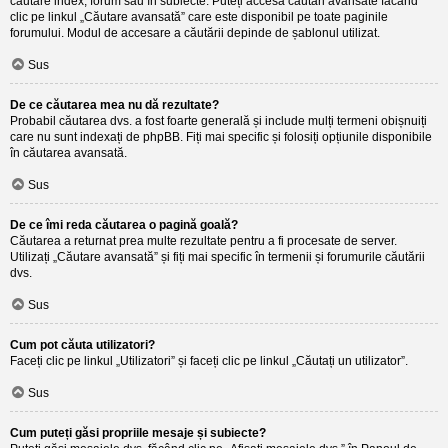
căutare index, forum sau în subiecte. Puteți accesa căutări avansate făcând
clic pe linkul „Căutare avansată” care este disponibil pe toate paginile
forumului. Modul de accesare a căutării depinde de șablonul utilizat.
Sus
De ce căutarea mea nu dă rezultate?
Probabil căutarea dvs. a fost foarte generală și include mulți termeni obișnuiți
care nu sunt indexați de phpBB. Fiți mai specific și folosiți opțiunile disponibile
în căutarea avansată.
Sus
De ce îmi reda căutarea o pagină goală?
Căutarea a returnat prea multe rezultate pentru a fi procesate de server.
Utilizați „Căutare avansată” și fiți mai specific în termenii și forumurile căutării
dvs.
Sus
Cum pot căuta utilizatori?
Faceți clic pe linkul „Utilizatori” și faceți clic pe linkul „Căutați un utilizator”.
Sus
Cum puteți găsi propriile mesaje și subiecte?