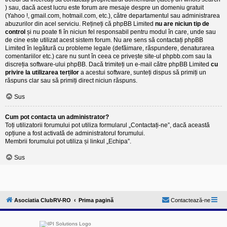
) sau, dacă acest lucru este forum are mesaje despre un domeniu gratuit
(Yahoo !, gmail.com, hotmail.com, etc.), către departamentul sau administrarea
abuzurilor din acel serviciu. Rețineți că phpBB Limited
nu are niciun tip de
control
și nu poate fi în niciun fel responsabil pentru modul în care, unde sau
de cine este utilizat acest sistem forum. Nu are sens să contactați phpBB
Limited în legătură cu probleme legale (defăimare, răspundere, denaturarea
comentariilor etc.) care nu sunt în ceea ce privește site-ul phpbb.com sau la
discreția software-ului phpBB. Dacă trimiteți un e-mail către phpBB Limited
cu
privire la utilizarea terților
a acestui software, sunteți dispus să primiți un
răspuns clar sau să primiți direct niciun răspuns.
Sus
Cum pot contacta un administrator?
Toți utilizatorii forumului pot utiliza formularul „Contactați-ne”, dacă această
opțiune a fost activată de administratorul forumului.
Membrii forumului pot utiliza și linkul „Echipa”.
Sus
Asociatia ClubRV-RO
Prima pagină
Contactează-ne