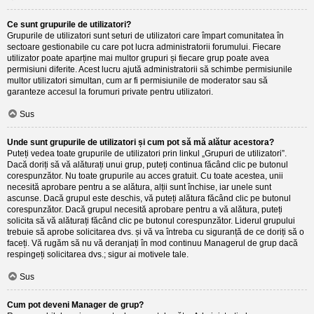
Ce sunt grupurile de utilizatori?
Grupurile de utilizatori sunt seturi de utilizatori care împart comunitatea în
sectoare gestionabile cu care pot lucra administratorii forumului. Fiecare
utilizator poate aparține mai multor grupuri și fiecare grup poate avea
permisiuni diferite. Acest lucru ajută administratorii să schimbe permisiunile
multor utilizatori simultan, cum ar fi permisiunile de moderator sau să
garanteze accesul la forumuri private pentru utilizatori.
Sus
Unde sunt grupurile de utilizatori și cum pot să mă alătur acestora?
Puteți vedea toate grupurile de utilizatori prin linkul „Grupuri de utilizatori”.
Dacă doriți să vă alăturați unui grup, puteți continua făcând clic pe butonul
corespunzător. Nu toate grupurile au acces gratuit. Cu toate acestea, unii
necesită aprobare pentru a se alătura, alții sunt închise, iar unele sunt
ascunse. Dacă grupul este deschis, vă puteți alătura făcând clic pe butonul
corespunzător. Dacă grupul necesită aprobare pentru a vă alătura, puteți
solicita să vă alăturați făcând clic pe butonul corespunzător. Liderul grupului
trebuie să aprobe solicitarea dvs. și vă va întreba cu siguranță de ce doriți să o
faceți. Vă rugăm să nu vă deranjați în mod continuu Managerul de grup dacă
respingeți solicitarea dvs.; sigur ai motivele tale.
Sus
Cum pot deveni Manager de grup?