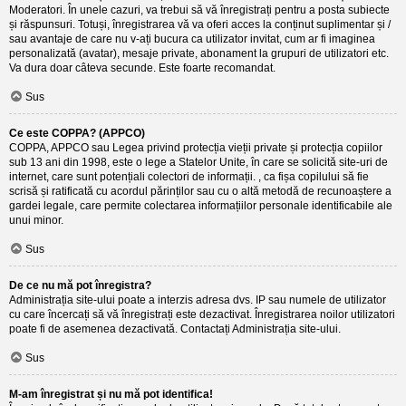
Moderatori. În unele cazuri, va trebui să vă înregistrați pentru a posta subiecte
și răspunsuri. Totuși, înregistrarea vă va oferi acces la conținut suplimentar și /
sau avantaje de care nu v-ați bucura ca utilizator invitat, cum ar fi imaginea
personalizată (avatar), mesaje private, abonament la grupuri de utilizatori etc.
Va dura doar câteva secunde. Este foarte recomandat.
Sus
Ce este COPPA? (APPCO)
COPPA, APPCO sau Legea privind protecția vieții private și protecția copiilor
sub 13 ani din 1998, este o lege a Statelor Unite, în care se solicită site-uri de
internet, care sunt potențiali colectori de informații. , ca fișa copilului să fie
scrisă și ratificată cu acordul părinților sau cu o altă metodă de recunoaștere a
gardei legale, care permite colectarea informațiilor personale identificabile ale
unui minor.
Sus
De ce nu mă pot înregistra?
Administrația site-ului poate a interzis adresa dvs. IP sau numele de utilizator
cu care încercați să vă înregistrați este dezactivat. Înregistrarea noilor utilizatori
poate fi de asemenea dezactivată. Contactați Administrația site-ului.
Sus
M-am înregistrat și nu mă pot identifica!