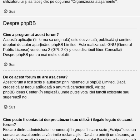
utilizatorului și să faceți clic pe opțiunea "Organizează atașamente".
Sus
Despre phpBB
Cine a programat acest forum?
Această aplicație (în forma sa originală) este dezvoltată, publicată și conține
drepturi de autor aparținând
phpBB Limited
. Este realizat sub GNU (General
Public License) versiunea 2 (GPL-2.0) și este distribuit liber. Consultați
Despre phpBB
pentru mai multe detalii.
Sus
De ce acest forum nu are așa ceva?
Acest forum a fost scris și autorizat prin intermediul phpBB Limited. Dacă
credeți că ar trebui adăugată o anumită caracteristică, vizitați
phpBB Ideas Center
(în engleză), unde puteți vota idei funcții existente sau
sugerează noi.
Sus
Cine poate fi contactat despre abuzuri sau utilizări ilegale legate de acest
forum?
Fiecare dintre administratorii enumerați în grupul în care scrie „Echipa” este un
contact adecvat pentru a vă trimite reclamațiile. Dacă nu primiți un răspuns, ar
trebui să încercați să contactați proprietarul domeniului (faceți un
whois search