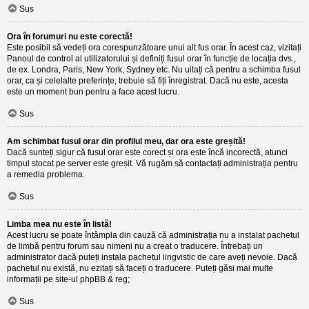
Sus
Ora în forumuri nu este corectă!
Este posibil să vedeți ora corespunzătoare unui alt fus orar. În acest caz, vizitați
Panoul de control al utilizatorului și definiți fusul orar în funcție de locația dvs.,
de ex. Londra, Paris, New York, Sydney etc. Nu uitați că pentru a schimba fusul
orar, ca și celelalte preferințe, trebuie să fiți înregistrat. Dacă nu este, acesta
este un moment bun pentru a face acest lucru.
Sus
Am schimbat fusul orar din profilul meu, dar ora este greșită!
Dacă sunteți sigur că fusul orar este corect și ora este încă incorectă, atunci
timpul stocat pe server este greșit. Vă rugăm să contactați administrația pentru
a remedia problema.
Sus
Limba mea nu este în listă!
Acest lucru se poate întâmpla din cauză că administrația nu a instalat pachetul
de limbă pentru forum sau nimeni nu a creat o traducere. Întrebați un
administrator dacă puteți instala pachetul lingvistic de care aveți nevoie. Dacă
pachetul nu există, nu ezitați să faceți o traducere. Puteți găsi mai multe
informații pe site-ul
phpBB
& reg;
Sus