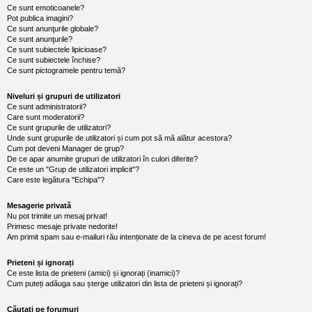
l
Ce sunt emoticoanele?
o
Pot publica imagini?
t
Ce sunt anunţurile globale?
e
Ce sunt anunţurile?
s
Ce sunt subiectele lipicioase?
i
Ce sunt subiectele închise?
a
u
Ce sunt pictogramele pentru temă?
t
o
Niveluri și grupuri de utilizatori
r
Ce sunt administratorii?
u
Care sunt moderatorii?
l
Ce sunt grupurile de utilizatori?
o
Unde sunt grupurile de utilizatori și cum pot să mă alătur acestora?
t
e
Cum pot deveni Manager de grup?
d
De ce apar anumite grupuri de utilizatori în culori diferite?
i
Ce este un "Grup de utilizatori implicit"?
n
Care este legătura "Echipa"?
R
o
Mesagerie privată
m
Nu pot trimite un mesaj privat!
a
n
Primesc mesaje private nedorite!
i
Am primit spam sau e-mailuri rău intenționate de la cineva de pe acest forum!
a
Prieteni și ignorați
Ce este lista de prieteni (amici) și ignorați (inamici)?
Cum puteți adăuga sau șterge utilizatori din lista de prieteni și ignorați?
Căutați pe forumuri