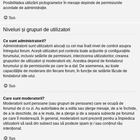
Posibilitatea utilizării pictogramelor în mesaje depinde de permisiunile
acordate de administrație.
Sus
Niveluri și grupuri de utilizatori
Ce sunt administratorii?
Administratorii sunt utilizatorii alocați cu cel mai înalt nivel de control asupra
întregului forum. Acești utilizatori pot controla toate acțiunile și configurațiile
forumului, inclusiv setările de permisiuni, interzicerea utilizatorilor, crearea
grupurilor de utilizatori și moderatorii etc. Acestea depind de fondatorul
forumului și de permisiunile pe care le-a dat. De asemenea, au toate
capacitățile de moderare din fiecare forum, în funcție de setările făcute de
fondatorul site-ului.
Sus
Care sunt moderatorii?
Moderatorii sunt persoane (sau grupuri de persoane) care se ocupă de
forumul de zi cu zi. Au autoritatea de a edita sau șterge mesaje, de a le închide,
de a le deschide, de a le muta, de a șterge și de a separa subiecte pe forumul
pe care îl moderează. În general, moderatorii sunt prezenți pentru a împiedica
utilizatorii să iasă din subiect sau să posteze spam și / sau conținut rău
intenționat.
Sus