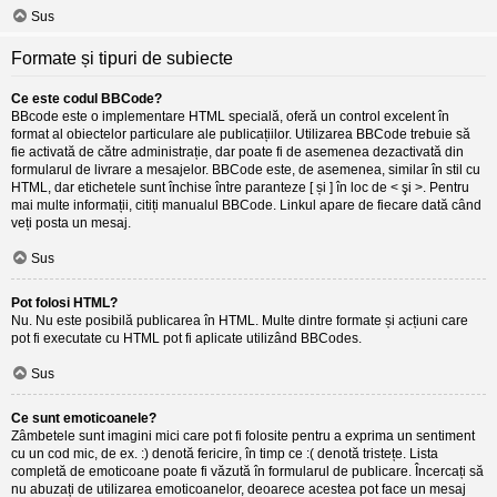
Sus
Formate și tipuri de subiecte
Ce este codul BBCode?
BBcode este o implementare HTML specială, oferă un control excelent în
format al obiectelor particulare ale publicațiilor. Utilizarea BBCode trebuie să
fie activată de către administrație, dar poate fi de asemenea dezactivată din
formularul de livrare a mesajelor. BBCode este, de asemenea, similar în stil cu
HTML, dar etichetele sunt închise între paranteze [ și ] în loc de < şi >. Pentru
mai multe informații, citiți manualul BBCode. Linkul apare de fiecare dată când
veți posta un mesaj.
Sus
Pot folosi HTML?
Nu. Nu este posibilă publicarea în HTML. Multe dintre formate și acțiuni care
pot fi executate cu HTML pot fi aplicate utilizând BBCodes.
Sus
Ce sunt emoticoanele?
Zâmbetele sunt imagini mici care pot fi folosite pentru a exprima un sentiment
cu un cod mic, de ex. :) denotă fericire, în timp ce :( denotă tristețe. Lista
completă de emoticoane poate fi văzută în formularul de publicare. Încercați să
nu abuzați de utilizarea emoticoanelor, deoarece acestea pot face un mesaj