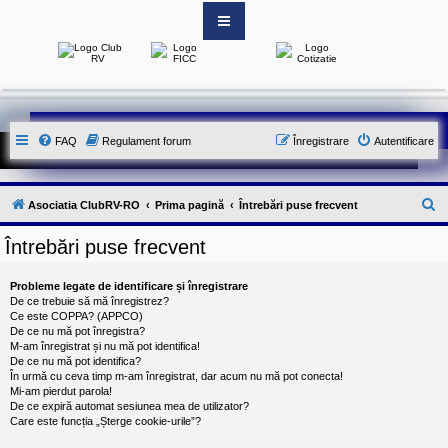
S
i
t
e
-
FAQ
Regulament forum
Înregistrare
Autentificare
u
l
o
f
i
C
Asociatia ClubRV-RO
Prima pagină
Întrebări puse frecvent
c
i
ă
a
Întrebări puse frecvent
u
l
a
t
l
Probleme legate de identificare și înregistrare
A
a
De ce trebuie să mă înregistrez?
s
Ce este COPPA? (APPCO)
o
r
De ce nu mă pot înregistra?
c
M-am înregistrat și nu mă pot identifica!
e
i
De ce nu mă pot identifica?
a
În urmă cu ceva timp m-am înregistrat, dar acum nu mă pot conecta!
t
Mi-am pierdut parola!
i
De ce expiră automat sesiunea mea de utilizator?
e
Care este funcția „Șterge cookie-urile”?
i
C