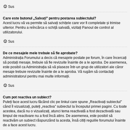
Sus
Care este butonul „Salvați” pentru postarea subiectului?
Acest lucru vă va permite să salvați schițele care vor fi completate și trimise
ulterior. Pentru a reîncărca o schiță salvată, vizitați Panoul de control al
utilizatorului.
Sus
De ce mesajele mele trebuie să fie aprobate?
Administrația Forumului a decis că mesajele postate pe forum, în care încercați
să postați mesaje, trebuie să fie revizuite înainte de a le aproba. De asemenea,
este posibil ca Administrația să vă plaseze într-un grup de utilizatori ale căror
mesaje trebuie revizuite înainte de a le aproba. Vă rugăm să contactați
administratorul pentru mai multe informații.
Sus
Cum pot reactiva un subiect?
Puteți face acest lucru făcând clic pe linkul care spune „Reactivați subiectul”
când îl vizualizați, puteți „reactiva” subiectul la începutul primei pagini. Cu toate
acestea, dacă nu o vizualizați, atunci tema reactivată a fost dezactivată sau
timpul de reactivare nu a fost încă atins. De asemenea, este posibil să
reactivăm un subiect răspunzând la acesta, însă citiți regulile forumului înainte
de a face acest lucru.