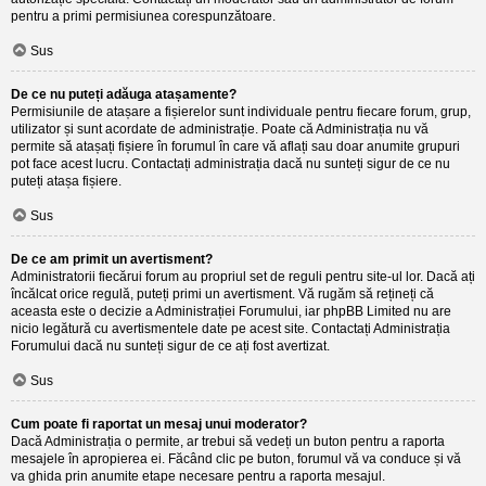
pentru a primi permisiunea corespunzătoare.
Sus
De ce nu puteți adăuga atașamente?
Permisiunile de atașare a fișierelor sunt individuale pentru fiecare forum, grup,
utilizator și sunt acordate de administrație. Poate că Administrația nu vă
permite să atașați fișiere în forumul în care vă aflați sau doar anumite grupuri
pot face acest lucru. Contactați administrația dacă nu sunteți sigur de ce nu
puteți atașa fișiere.
Sus
De ce am primit un avertisment?
Administratorii fiecărui forum au propriul set de reguli pentru site-ul lor. Dacă ați
încălcat orice regulă, puteți primi un avertisment. Vă rugăm să rețineți că
aceasta este o decizie a Administrației Forumului, iar phpBB Limited nu are
nicio legătură cu avertismentele date pe acest site. Contactați Administrația
Forumului dacă nu sunteți sigur de ce ați fost avertizat.
Sus
Cum poate fi raportat un mesaj unui moderator?
Dacă Administrația o permite, ar trebui să vedeți un buton pentru a raporta
mesajele în apropierea ei. Făcând clic pe buton, forumul vă va conduce și vă
va ghida prin anumite etape necesare pentru a raporta mesajul.