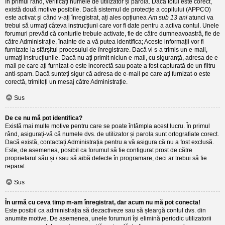
În primul rând, verificați numele de utilizator și parola. Dacă totul este corect,
există două motive posibile. Dacă sistemul de protecție a copilului (APPCO)
este activat și când v-ați înregistrat, ați ales opțiunea
Am sub 13 ani
atunci va
trebui să urmați câteva instrucțiuni care vor fi date pentru a activa contul. Unele
forumuri prevăd că conturile trebuie activate, fie de către dumneavoastră, fie de
către Administrație, înainte de a vă putea identifica; Aceste informații vor fi
furnizate la sfârșitul procesului de înregistrare. Dacă vi s-a trimis un e-mail,
urmați instrucțiunile. Dacă nu ați primit niciun e-mail, cu siguranță, adresa de e-
mail pe care ați furnizat-o este incorectă sau poate a fost capturată de un filtru
anti-spam. Dacă sunteți sigur că adresa de e-mail pe care ați furnizat-o este
corectă, trimiteți un mesaj către Administrație.
Sus
De ce nu mă pot identifica?
Există mai multe motive pentru care se poate întâmpla acest lucru. În primul
rând, asigurați-vă că numele dvs. de utilizator și parola sunt ortografiate corect.
Dacă există, contactați Administrația pentru a vă asigura că nu a fost exclusă.
Este, de asemenea, posibil ca forumul să fie configurat prost de către
proprietarul său și / sau să aibă defecte în programare, deci ar trebui să fie
reparat.
Sus
În urmă cu ceva timp m-am înregistrat, dar acum nu mă pot conecta!
Este posibil ca administrația să dezactiveze sau să șteargă contul dvs. din
anumite motive. De asemenea, unele forumuri își elimină periodic utilizatorii