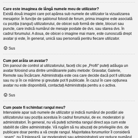
Care este imaginea de lângă numele meu de utilizator?
Există două imagini care pot apărea sub numele de utilizator la vizualizarea
mesajelor. În funcție de șablonul folosit de forum, prima imagine este asociată
cu poziția (rangul) utilizatorului, de obicei sub formă de stele, blocuri sau
puncte, care indică numărul de mesaje postate de dvs. sau starea dvs. în
cadrul forumului. A doua, de obicei o imagine mai mare, este cunoscută drept
avatar și este, în general, unică sau personală pentru fiecare utilizator.
Sus
Cum pot arăta un avatar?
Din panoul de control al utilizatorului, faceți clic pe „Profil” puteți adăuga un
avatar folosind una dintre următoarele patru metode: Gravatar, Galerie,
Remote sau Încărcare. Administrația este cea care decide dacă pot fi utilizate
sau nu și în ce mărime și greutate pot fi publicate. În cazul în care opțiunea
avatar nu este disponibilă, contactați Administrația pentru a o activa.
Sus
Cum poate fi schimbat rangul meu?
Intervalele apar sub numele de utilizator și indică numărul de postări ale
utilizatorului sau poziția acestuia în cadrul forumului, de ex. moderatori și
administratori. În general, nu vă puteți schimba rangul direct așa cum este
stabilit de către administrație. Vă rugăm să nu abuzați de privilegiile dvs. de
publicare doar pentru a vă crește rangul. Majoritatea forumurilor îl consideră
„spam”, nu îl tolerează, iar moderatorii sau administratorii vor reduce numărul