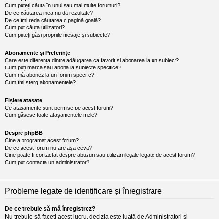
Cum puteți căuta în unul sau mai multe forumuri?
De ce căutarea mea nu dă rezultate?
De ce îmi reda căutarea o pagină goală?
Cum pot căuta utilizatori?
Cum puteți găsi propriile mesaje și subiecte?
Abonamente și Preferințe
Care este diferența dintre adăugarea ca favorit și abonarea la un subiect?
Cum poți marca sau abona la subiecte specifice?
Cum mă abonez la un forum specific?
Cum îmi șterg abonamentele?
Fișiere atașate
Ce atașamente sunt permise pe acest forum?
Cum găsesc toate atașamentele mele?
Despre phpBB
Cine a programat acest forum?
De ce acest forum nu are așa ceva?
Cine poate fi contactat despre abuzuri sau utilizări ilegale legate de acest forum?
Cum pot contacta un administrator?
Probleme legate de identificare și înregistrare
De ce trebuie să mă înregistrez?
Nu trebuie să faceți acest lucru, decizia este luată de Administratori și