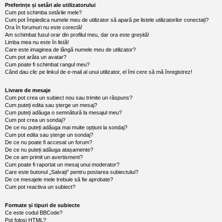
l
Preferințe și setări ale utilizatorului
u
Cum pot schimba setările mele?
b
Cum pot împiedica numele meu de utilizator să apară pe listele utilizatorilor conectați?
R
Ora în forumuri nu este corectă!
V
Am schimbat fusul orar din profilul meu, dar ora este greșită!
-
Limba mea nu este în listă!
c
Care este imaginea de lângă numele meu de utilizator?
o
m
Cum pot arăta un avatar?
u
Cum poate fi schimbat rangul meu?
n
Când dau clic pe linkul de e-mail al unui utilizator, el îmi cere să mă înregistrez!
i
t
Livrare de mesaje
a
Cum pot crea un subiect nou sau trimite un răspuns?
t
Cum puteți edita sau șterge un mesaj?
e
a
Cum puteți adăuga o semnătură la mesajul meu?
p
Cum pot crea un sondaj?
o
De ce nu puteți adăuga mai multe opțiuni la sondaj?
s
Cum pot edita sau șterge un sondaj?
e
De ce nu poate fi accesat un forum?
s
De ce nu puteți adăuga atașamente?
o
De ce am primit un avertisment?
r
Cum poate fi raportat un mesaj unui moderator?
i
Care este butonul „Salvați” pentru postarea subiectului?
l
De ce mesajele mele trebuie să fie aprobate?
o
Cum pot reactiva un subiect?
r
d
e
Formate și tipuri de subiecte
r
Ce este codul BBCode?
u
Pot folosi HTML?