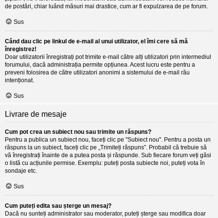
de postări, chiar luând măsuri mai drastice, cum ar fi expulzarea de pe forum.
Sus
Când dau clic pe linkul de e-mail al unui utilizator, el îmi cere să mă
înregistrez!
Doar utilizatorii înregistrați pot trimite e-mail către alți utilizatori prin intermediul
forumului, dacă administrația permite opțiunea. Acest lucru este pentru a
preveni folosirea de către utilizatori anonimi a sistemului de e-mail rău
intenționat.
Sus
Livrare de mesaje
Cum pot crea un subiect nou sau trimite un răspuns?
Pentru a publica un subiect nou, faceți clic pe "Subiect nou". Pentru a posta un
răspuns la un subiect, faceți clic pe „Trimiteți răspuns”. Probabil că trebuie să
vă înregistrați înainte de a putea posta și răspunde. Sub fiecare forum veți găsi
o listă cu acțiunile permise. Exemplu: puteți posta subiecte noi, puteți vota în
sondaje etc.
Sus
Cum puteți edita sau șterge un mesaj?
Dacă nu sunteți administrator sau moderator, puteți șterge sau modifica doar