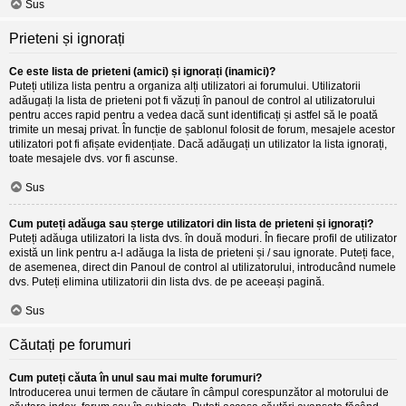
Sus
Prieteni și ignorați
Ce este lista de prieteni (amici) și ignorați (inamici)?
Puteți utiliza lista pentru a organiza alți utilizatori ai forumului. Utilizatorii
adăugați la lista de prieteni pot fi văzuți în panoul de control al utilizatorului
pentru acces rapid pentru a vedea dacă sunt identificați și astfel să le poată
trimite un mesaj privat. În funcție de șablonul folosit de forum, mesajele acestor
utilizatori pot fi afișate evidențiate. Dacă adăugați un utilizator la lista ignorați,
toate mesajele dvs. vor fi ascunse.
Sus
Cum puteți adăuga sau șterge utilizatori din lista de prieteni și ignorați?
Puteți adăuga utilizatori la lista dvs. în două moduri. În fiecare profil de utilizator
există un link pentru a-l adăuga la lista de prieteni și / sau ignorate. Puteți face,
de asemenea, direct din Panoul de control al utilizatorului, introducând numele
dvs. Puteți elimina utilizatorii din lista dvs. de pe aceeași pagină.
Sus
Căutați pe forumuri
Cum puteți căuta în unul sau mai multe forumuri?
Introducerea unui termen de căutare în câmpul corespunzător al motorului de