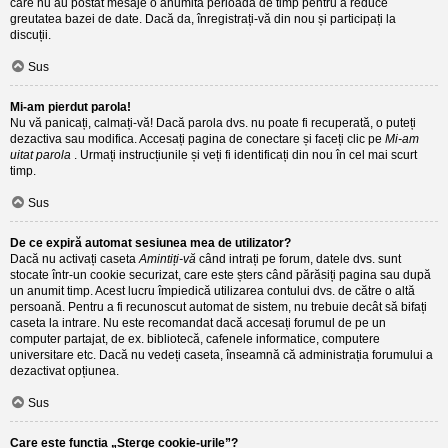
care nu au postat mesaje o anumită perioadă de timp pentru a reduce
greutatea bazei de date. Dacă da, înregistrați-vă din nou și participați la
discuții.
Sus
Mi-am pierdut parola!
Nu vă panicați, calmați-vă! Dacă parola dvs. nu poate fi recuperată, o puteți
dezactiva sau modifica. Accesați pagina de conectare și faceți clic pe
Mi-am
uitat parola
. Urmați instrucțiunile și veți fi identificați din nou în cel mai scurt
timp.
Sus
De ce expiră automat sesiunea mea de utilizator?
Dacă nu activați caseta
Amintiți-vă
când intrați pe forum, datele dvs. sunt
stocate într-un cookie securizat, care este șters când părăsiți pagina sau după
un anumit timp. Acest lucru împiedică utilizarea contului dvs. de către o altă
persoană. Pentru a fi recunoscut automat de sistem, nu trebuie decât să bifați
caseta la intrare. Nu este recomandat dacă accesați forumul de pe un
computer partajat, de ex. bibliotecă, cafenele informatice, computere
universitare etc. Dacă nu vedeți caseta, înseamnă că administrația forumului a
dezactivat opțiunea.
Sus
Care este funcția „Șterge cookie-urile”?