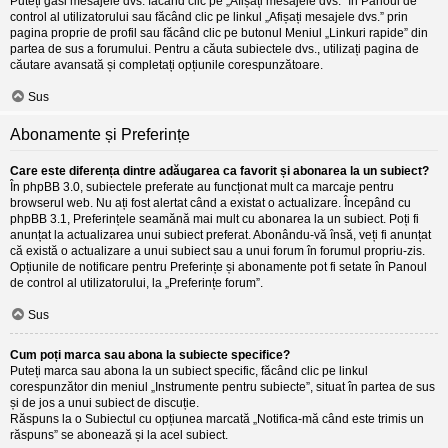
Puteți găsi mesajele dvs. făcând clic pe „Afișați mesajele dvs.” în Panoul de
control al utilizatorului sau făcând clic pe linkul „Afișați mesajele dvs.” prin
pagina proprie de profil sau făcând clic pe butonul Meniul „Linkuri rapide” din
partea de sus a forumului. Pentru a căuta subiectele dvs., utilizați pagina de
căutare avansată și completați opțiunile corespunzătoare.
Sus
Abonamente și Preferințe
Care este diferența dintre adăugarea ca favorit și abonarea la un subiect?
În phpBB 3.0, subiectele preferate au funcționat mult ca marcaje pentru
browserul web. Nu ați fost alertat când a existat o actualizare. Începând cu
phpBB 3.1, Preferințele seamănă mai mult cu abonarea la un subiect. Poți fi
anunțat la actualizarea unui subiect preferat. Abonându-vă însă, veți fi anunțat
că există o actualizare a unui subiect sau a unui forum în forumul propriu-zis.
Opțiunile de notificare pentru Preferințe și abonamente pot fi setate în Panoul
de control al utilizatorului, la „Preferințe forum”.
Sus
Cum poți marca sau abona la subiecte specifice?
Puteți marca sau abona la un subiect specific, făcând clic pe linkul
corespunzător din meniul „Instrumente pentru subiecte”, situat în partea de sus
și de jos a unui subiect de discuție.
Răspuns la o Subiectul cu opțiunea marcată „Notifica-mă când este trimis un
răspuns” se abonează și la acel subiect.