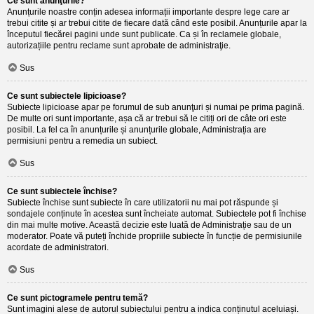
Ce sunt anunţurile?
Anunțurile noastre conțin adesea informații importante despre lege care ar
trebui citite și ar trebui citite de fiecare dată când este posibil. Anunțurile apar la
începutul fiecărei pagini unde sunt publicate. Ca și în reclamele globale,
autorizațiile pentru reclame sunt aprobate de administraţie.
Sus
Ce sunt subiectele lipicioase?
Subiecte lipicioase apar pe forumul de sub anunţuri și numai pe prima pagină.
De multe ori sunt importante, așa că ar trebui să le citiți ori de câte ori este
posibil. La fel ca în anunțurile și anunțurile globale, Administrația are
permisiuni pentru a remedia un subiect.
Sus
Ce sunt subiectele închise?
Subiecte închise sunt subiecte în care utilizatorii nu mai pot răspunde și
sondajele conținute în acestea sunt încheiate automat. Subiectele pot fi închise
din mai multe motive. Această decizie este luată de Administrație sau de un
moderator. Poate vă puteți închide propriile subiecte în funcție de permisiunile
acordate de administratori.
Sus
Ce sunt pictogramele pentru temă?
Sunt imagini alese de autorul subiectului pentru a indica conținutul aceluiași.