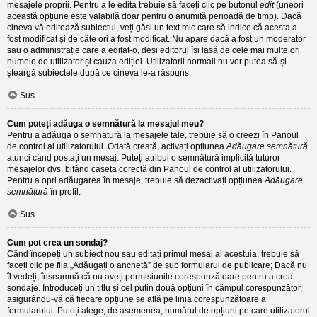
mesajele proprii. Pentru a le edita trebuie să faceți clic pe butonul
edit
(uneori
această opțiune este valabilă doar pentru o anumită perioadă de timp). Dacă
cineva vă editează subiectul, veți găsi un text mic care să indice că acesta a
fost modificat și de câte ori a fost modificat. Nu apare dacă a fost un moderator
sau o administrație care a editat-o, deși editorul își lasă de cele mai multe ori
numele de utilizator și cauza ediției. Utilizatorii normali nu vor putea să-și
șteargă subiectele după ce cineva le-a răspuns.
Sus
Cum puteți adăuga o semnătură la mesajul meu?
Pentru a adăuga o semnătură la mesajele tale, trebuie să o creezi în Panoul
de control al utilizatorului. Odată creată, activați opțiunea
Adăugare semnătură
atunci când postați un mesaj. Puteți atribui o semnătură implicită tuturor
mesajelor dvs. bifând caseta corectă din Panoul de control al utilizatorului.
Pentru a opri adăugarea în mesaje, trebuie să dezactivați opțiunea
Adăugare
semnătură
în profil.
Sus
Cum pot crea un sondaj?
Când începeți un subiect nou sau editați primul mesaj al acestuia, trebuie să
faceți clic pe fila „Adăugați o anchetă” de sub formularul de publicare; Dacă nu
îl vedeți, înseamnă că nu aveți permisiunile corespunzătoare pentru a crea
sondaje. Introduceți un titlu și cel puțin două opțiuni în câmpul corespunzător,
asigurându-vă că fiecare opțiune se află pe linia corespunzătoare a
formularului. Puteți alege, de asemenea, numărul de opțiuni pe care utilizatorul