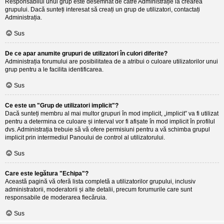
Responsabilul unui grup este desemnat de către Administrație la crearea
grupului. Dacă sunteți interesat să creați un grup de utilizatori, contactați
Administrația.
Sus
De ce apar anumite grupuri de utilizatori în culori diferite?
Administrația forumului are posibilitatea de a atribui o culoare utilizatorilor unui
grup pentru a le facilita identificarea.
Sus
Ce este un "Grup de utilizatori implicit"?
Dacă sunteți membru al mai multor grupuri în mod implicit, „implicit” va fi utilizat
pentru a determina ce culoare și interval vor fi afișate în mod implicit în profilul
dvs. Administrația trebuie să vă ofere permisiuni pentru a vă schimba grupul
implicit prin intermediul Panoului de control al utilizatorului.
Sus
Care este legătura "Echipa"?
Această pagină vă oferă lista completă a utilizatorilor grupului, inclusiv
administratorii, moderatorii și alte detalii, precum forumurile care sunt
responsabile de moderarea fiecăruia.
Sus