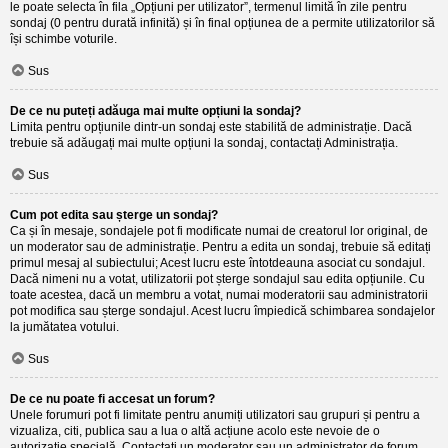
le poate selecta în fila „Opțiuni per utilizator”, termenul limită în zile pentru
sondaj (0 pentru durată infinită) și în final opțiunea de a permite utilizatorilor să
își schimbe voturile.
Sus
De ce nu puteți adăuga mai multe opțiuni la sondaj?
Limita pentru opțiunile dintr-un sondaj este stabilită de administrație. Dacă
trebuie să adăugați mai multe opțiuni la sondaj, contactați Administrația.
Sus
Cum pot edita sau șterge un sondaj?
Ca și în mesaje, sondajele pot fi modificate numai de creatorul lor original, de
un moderator sau de administrație. Pentru a edita un sondaj, trebuie să editați
primul mesaj al subiectului; Acest lucru este întotdeauna asociat cu sondajul.
Dacă nimeni nu a votat, utilizatorii pot șterge sondajul sau edita opțiunile. Cu
toate acestea, dacă un membru a votat, numai moderatorii sau administratorii
pot modifica sau șterge sondajul. Acest lucru împiedică schimbarea sondajelor
la jumătatea votului.
Sus
De ce nu poate fi accesat un forum?
Unele forumuri pot fi limitate pentru anumiți utilizatori sau grupuri și pentru a
vizualiza, citi, publica sau a lua o altă acțiune acolo este nevoie de o
autorizație specială. Contactați un moderator sau un administrator de forum