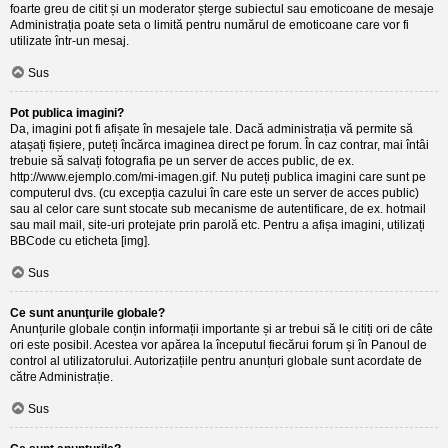
foarte greu de citit și un moderator șterge subiectul sau emoticoane de mesaje
Administrația poate seta o limită pentru numărul de emoticoane care vor fi
utilizate într-un mesaj.
Sus
Pot publica imagini?
Da, imagini pot fi afișate în mesajele tale. Dacă administrația vă permite să
atașați fișiere, puteți încărca imaginea direct pe forum. În caz contrar, mai întâi
trebuie să salvați fotografia pe un server de acces public, de ex.
http://www.ejemplo.com/mi-imagen.gif. Nu puteți publica imagini care sunt pe
computerul dvs. (cu excepția cazului în care este un server de acces public)
sau al celor care sunt stocate sub mecanisme de autentificare, de ex. hotmail
sau mail mail, site-uri protejate prin parolă etc. Pentru a afișa imagini, utilizați
BBCode cu eticheta [img].
Sus
Ce sunt anunţurile globale?
Anunțurile globale conțin informații importante și ar trebui să le citiți ori de câte
ori este posibil. Acestea vor apărea la începutul fiecărui forum și în Panoul de
control al utilizatorului. Autorizațiile pentru anunțuri globale sunt acordate de
către Administrație.
Sus