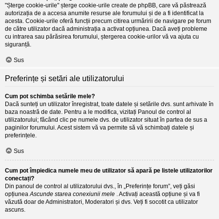
"Șterge cookie-urile" șterge cookie-urile create de phpBB, care vă păstrează
autorizația de a accesa anumite resurse ale forumului și de a fi identificat la
acesta. Cookie-urile oferă funcții precum citirea urmăririi de navigare pe forum
de către utilizator dacă administrația a activat opțiunea. Dacă aveți probleme
cu intrarea sau părăsirea forumului, ștergerea cookie-urilor vă va ajuta cu
siguranță.
Sus
Preferințe și setări ale utilizatorului
Cum pot schimba setările mele?
Dacă sunteți un utilizator înregistrat, toate datele și setările dvs. sunt arhivate în
baza noastră de date. Pentru a le modifica, vizitați Panoul de control al
utilizatorului; făcând clic pe numele dvs. de utilizator situat în partea de sus a
paginilor forumului. Acest sistem vă va permite să vă schimbați datele și
preferințele.
Sus
Cum pot împiedica numele meu de utilizator să apară pe listele utilizatorilor
conectați?
Din panoul de control al utilizatorului dvs., în „Preferințe forum”, veți găsi
opțiunea
Ascunde starea conexiunii mele
. Activați această opțiune și va fi
văzută doar de Administratori, Moderatori și dvs. Veți fi socotit ca utilizator
ascuns.