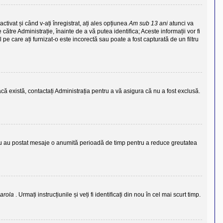
ctivat și când v-ați înregistrat, ați ales opțiunea
Am sub 13 ani
atunci va
către Administrație, înainte de a vă putea identifica; Aceste informații vor fi
l pe care ați furnizat-o este incorectă sau poate a fost capturată de un filtru
că există, contactați Administrația pentru a vă asigura că nu a fost exclusă.
e nu au postat mesaje o anumită perioadă de timp pentru a reduce greutatea
parola
. Urmați instrucțiunile și veți fi identificați din nou în cel mai scurt timp.