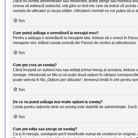
Dacă nu sunteți administrator sau moderator, puteți șterge sau modifica doar
cineva vă editează subiectul, veți găsi un text mic care să indice că acesta a
numele de utilizator și cauza ediției. Utilizatorii normali nu vor putea să-ș
Sus
Cum puteți adăuga o semnătură la mesajul meu?
Pentru a adăuga o semnătură la mesajele tale, trebuie să o creezi în Panoul 
mesajelor dvs. bifând caseta corectă din Panoul de control al utilizatorului
Sus
Cum pot crea un sondaj?
Când începeți un subiect nou sau editați primul mesaj al acestuia, trebuie 
sondaje. Introduceți un titlu și cel puțin două opțiuni în câmpul corespunză
poate selecta în fila „Opțiuni per utilizator”, termenul limită în zile pentru so
Sus
De ce nu puteți adăuga mai multe opțiuni la sondaj?
Limita pentru opțiunile dintr-un sondaj este stabilită de administrație. Dacă
Sus
Cum pot edita sau șterge un sondaj?
Ca și în mesaje, sondajele pot fi modificate numai de creatorul lor original,