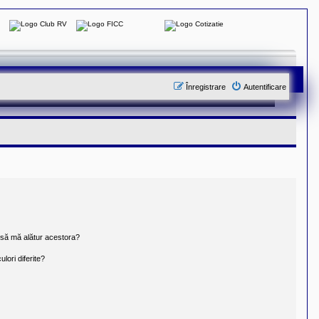
Înregistrare
Autentificare
t să mă alătur acestora?
lori diferite?