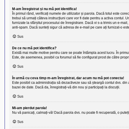
M-am înregistrat și nu mă pot identifica!
În primul rând, verificați numele de utilizator și parola. Dacă totul este cor
trebui să urmați câteva instrucțiuni care vor fi date pentru a activa contul. U
furnizate la sfârșitul procesului de înregistrare. Dacă vi s-a trimis un e-mail
anti-spam. Dacă sunteți sigur că adresa de e-mail pe care ați furnizat-o este
Sus
De ce nu mă pot identifica?
Există mai multe motive pentru care se poate întâmpla acest lucru. În primul 
Este, de asemenea, posibil ca forumul să fie configurat prost de către propri
Sus
În urmă cu ceva timp m-am înregistrat, dar acum nu mă pot conecta!
Este posibil ca administrația să dezactiveze sau să șteargă contul dvs. din
bazei de date. Dacă da, înregistrați-vă din nou și participați la discuții.
Sus
Mi-am pierdut parola!
Nu vă panicați, calmați-vă! Dacă parola dvs. nu poate fi recuperată, o puteț
Sus