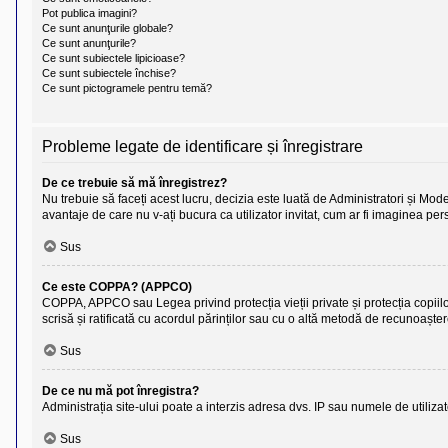
l
Pot publica imagini?
o
Ce sunt anunţurile globale?
t
Ce sunt anunţurile?
e
s
Ce sunt subiectele lipicioase?
i
Ce sunt subiectele închise?
a
Ce sunt pictogramele pentru temă?
u
t
o
r
Probleme legate de identificare și înregistrare
u
l
De ce trebuie să mă înregistrez?
o
t
Nu trebuie să faceți acest lucru, decizia este luată de Administratori și Moder
e
avantaje de care nu v-ați bucura ca utilizator invitat, cum ar fi imaginea p
d
i
Sus
n
R
o
Ce este COPPA? (APPCO)
m
COPPA, APPCO sau Legea privind protecția vieții private și protecția copiilor su
a
scrisă și ratificată cu acordul părinților sau cu o altă metodă de recunoaște
n
i
Sus
a
De ce nu mă pot înregistra?
Administrația site-ului poate a interzis adresa dvs. IP sau numele de utilizato
Sus