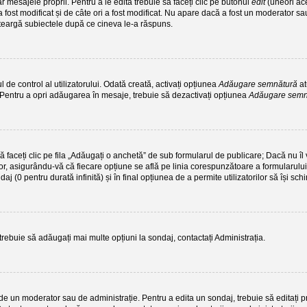
 mesajele proprii. Pentru a le edita trebuie să faceți clic pe butonul
edit
(uneori ac
 fost modificat și de câte ori a fost modificat. Nu apare dacă a fost un moderator sau 
i șteargă subiectele după ce cineva le-a răspuns.
de control al utilizatorului. Odată creată, activați opțiunea
Adăugare semnătură
at
. Pentru a opri adăugarea în mesaje, trebuie să dezactivați opțiunea
Adăugare sem
să faceți clic pe fila „Adăugați o anchetă” de sub formularul de publicare; Dacă nu 
tor, asigurându-vă că fiecare opțiune se află pe linia corespunzătoare a formularului
ndaj (0 pentru durată infinită) și în final opțiunea de a permite utilizatorilor să își sch
 trebuie să adăugați mai multe opțiuni la sondaj, contactați Administrația.
 de un moderator sau de administrație. Pentru a edita un sondaj, trebuie să editați 