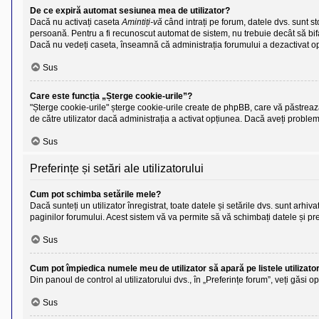
De ce expiră automat sesiunea mea de utilizator?
Dacă nu activați caseta
Amintiți-vă
când intrați pe forum, datele dvs. sunt s
persoană. Pentru a fi recunoscut automat de sistem, nu trebuie decât să bif
Dacă nu vedeți caseta, înseamnă că administrația forumului a dezactivat o
Sus
Care este funcția „Șterge cookie-urile”?
"Șterge cookie-urile" șterge cookie-urile create de phpBB, care vă păstrează 
de către utilizator dacă administrația a activat opțiunea. Dacă aveți proble
Sus
Preferințe și setări ale utilizatorului
Cum pot schimba setările mele?
Dacă sunteți un utilizator înregistrat, toate datele și setările dvs. sunt arhiv
paginilor forumului. Acest sistem vă va permite să vă schimbați datele și pre
Sus
Cum pot împiedica numele meu de utilizator să apară pe listele utilizator
Din panoul de control al utilizatorului dvs., în „Preferințe forum”, veți găsi 
Sus