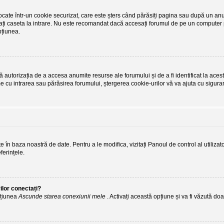
tocate într-un cookie securizat, care este șters când părăsiți pagina sau după un anum
ați caseta la intrare. Nu este recomandat dacă accesați forumul de pe un computer pa
pțiunea.
autorizația de a accesa anumite resurse ale forumului și de a fi identificat la acest
me cu intrarea sau părăsirea forumului, ștergerea cookie-urilor vă va ajuta cu sigura
ate în baza noastră de date. Pentru a le modifica, vizitați Panoul de control al utiliza
ferințele.
ilor conectați?
opțiunea
Ascunde starea conexiunii mele
. Activați această opțiune și va fi văzută doa