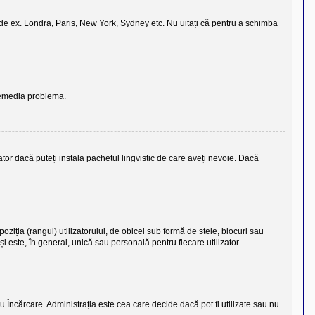
vs., de ex. Londra, Paris, New York, Sydney etc. Nu uitați că pentru a schimba
 remedia problema.
tor dacă puteți instala pachetul lingvistic de care aveți nevoie. Dacă
ziția (rangul) utilizatorului, de obicei sub formă de stele, blocuri sau
 este, în general, unică sau personală pentru fiecare utilizator.
u Încărcare. Administrația este cea care decide dacă pot fi utilizate sau nu