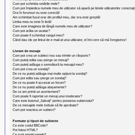
l
Cum pot schimba setările mele?
u
Cum pot împiedica numele meu de utilizator să apară pe listele utilizatorilor conectaț
b
Ora în forumuri nu este corectă!
R
Am schimbat fusul orar din profilul meu, dar ora este greșită!
V
-
Limba mea nu este în listă!
c
Care este imaginea de lângă numele meu de utilizator?
o
Cum pot arăta un avatar?
m
Cum poate fi schimbat rangul meu?
u
Când dau clic pe linkul de e-mail al unui utilizator, el îmi cere să mă înregistrez!
n
i
Livrare de mesaje
t
a
Cum pot crea un subiect nou sau trimite un răspuns?
t
Cum puteți edita sau șterge un mesaj?
e
Cum puteți adăuga o semnătură la mesajul meu?
a
Cum pot crea un sondaj?
p
De ce nu puteți adăuga mai multe opțiuni la sondaj?
o
Cum pot edita sau șterge un sondaj?
s
De ce nu poate fi accesat un forum?
e
De ce nu puteți adăuga atașamente?
s
De ce am primit un avertisment?
o
Cum poate fi raportat un mesaj unui moderator?
r
Care este butonul „Salvați” pentru postarea subiectului?
i
De ce mesajele mele trebuie să fie aprobate?
l
Cum pot reactiva un subiect?
o
r
d
Formate și tipuri de subiecte
e
Ce este codul BBCode?
r
Pot folosi HTML?
u
Ce sunt emoticoanele?