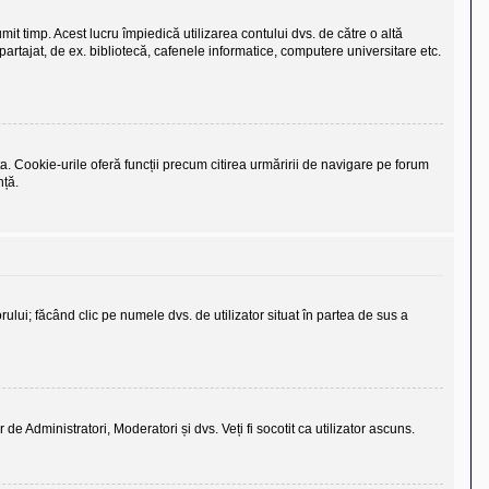
it timp. Acest lucru împiedică utilizarea contului dvs. de către o altă
rtajat, de ex. bibliotecă, cafenele informatice, computere universitare etc.
a. Cookie-urile oferă funcții precum citirea urmăririi de navigare pe forum
nță.
torului; făcând clic pe numele dvs. de utilizator situat în partea de sus a
r de Administratori, Moderatori și dvs. Veți fi socotit ca utilizator ascuns.