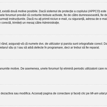
ect, există două motive posibile. Dacă sistemul de protecție a copilului (APPCO) este a
nele forumuri prevăd că conturile trebuie activate, fie de către dumneavoastră, fie de 
, urmați instrucțiunile. Dacă nu ați primit niciun e-mail, cu siguranță, adresa de e-mai
 corectă, trimiteți un mesaj către Administrație.
rând, asigurați-vă că numele dvs. de utilizator și parola sunt ortografiate corect. Da
etarul său și / sau să aibă defecte în programare, deci ar trebui să fie reparat.
 anumite motive. De asemenea, unele forumuri își elimină periodic utilizatorii car
i dezactiva sau modifica. Accesați pagina de conectare și faceți clic pe
Mi-am uitat 