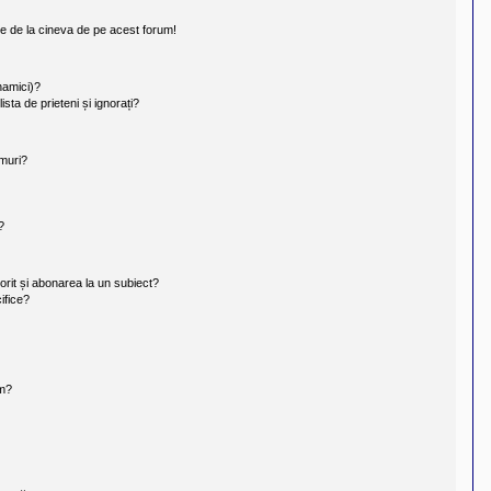
te de la cineva de pe acest forum!
inamici)?
ista de prieteni și ignorați?
umuri?
?
orit și abonarea la un subiect?
ifice?
um?