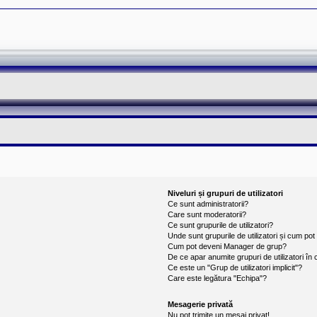
Niveluri și grupuri de utilizatori
Ce sunt administratorii?
Care sunt moderatorii?
Ce sunt grupurile de utilizatori?
Unde sunt grupurile de utilizatori și cum po
Cum pot deveni Manager de grup?
De ce apar anumite grupuri de utilizatori în cu
Ce este un "Grup de utilizatori implicit"?
Care este legătura "Echipa"?
Mesagerie privată
Nu pot trimite un mesaj privat!