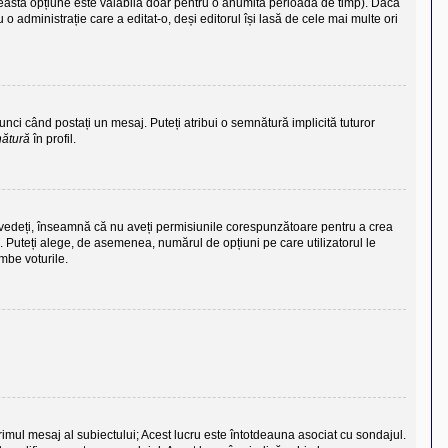
eastă opțiune este valabilă doar pentru o anumită perioadă de timp). Dacă
o administrație care a editat-o, deși editorul își lasă de cele mai multe ori
unci când postați un mesaj. Puteți atribui o semnătură implicită tuturor
nătură
în profil.
îl vedeți, înseamnă că nu aveți permisiunile corespunzătoare pentru a crea
. Puteți alege, de asemenea, numărul de opțiuni pe care utilizatorul le
imbe voturile.
primul mesaj al subiectului; Acest lucru este întotdeauna asociat cu sondajul.