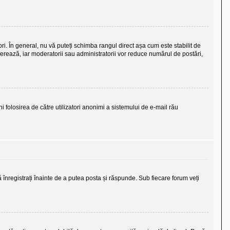
ori. În general, nu vă puteți schimba rangul direct așa cum este stabilit de
olerează, iar moderatorii sau administratorii vor reduce numărul de postări,
eni folosirea de către utilizatori anonimi a sistemului de e-mail rău
ă înregistrați înainte de a putea posta și răspunde. Sub fiecare forum veți