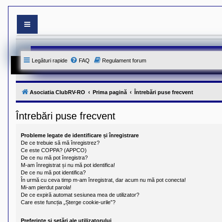
S
i
t
e
Legături rapide
FAQ
Regulament forum
-
u
l
o
f
Asociatia ClubRV-RO
Prima pagină
Întrebări puse frecvent
i
c
i
Întrebări puse frecvent
a
l
a
Probleme legate de identificare și înregistrare
l
De ce trebuie să mă înregistrez?
A
Ce este COPPA? (APPCO)
s
De ce nu mă pot înregistra?
o
M-am înregistrat și nu mă pot identifica!
c
De ce nu mă pot identifica?
i
În urmă cu ceva timp m-am înregistrat, dar acum nu mă pot conecta!
a
Mi-am pierdut parola!
t
De ce expiră automat sesiunea mea de utilizator?
i
e
Care este funcția „Șterge cookie-urile”?
i
C
Preferințe și setări ale utilizatorului