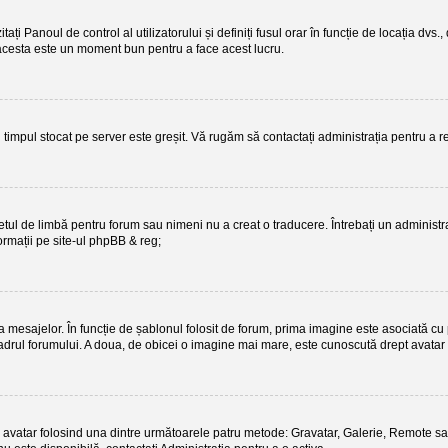
itați Panoul de control al utilizatorului și definiți fusul orar în funcție de locația d
te, acesta este un moment bun pentru a face acest lucru.
ci timpul stocat pe server este greșit. Vă rugăm să contactați administrația pentru a
tul de limbă pentru forum sau nimeni nu a creat o traducere. Întrebați un administra
ormații pe site-ul
phpBB
& reg;
mesajelor. În funcție de șablonul folosit de forum, prima imagine este asociată cu po
rul forumului. A doua, de obicei o imagine mai mare, este cunoscută drept avatar și
a un avatar folosind una dintre următoarele patru metode: Gravatar, Galerie, Remote sa