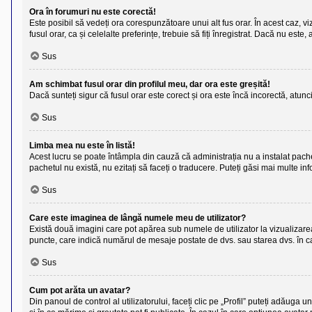
Ora în forumuri nu este corectă!
Este posibil să vedeți ora corespunzătoare unui alt fus orar. În acest caz, viz
fusul orar, ca și celelalte preferințe, trebuie să fiți înregistrat. Dacă nu es
Sus
Am schimbat fusul orar din profilul meu, dar ora este greșită!
Dacă sunteți sigur că fusul orar este corect și ora este încă incorectă, atun
Sus
Limba mea nu este în listă!
Acest lucru se poate întâmpla din cauză că administrația nu a instalat pache
pachetul nu există, nu ezitați să faceți o traducere. Puteți găsi mai multe inf
Sus
Care este imaginea de lângă numele meu de utilizator?
Există două imagini care pot apărea sub numele de utilizator la vizualizarea 
puncte, care indică numărul de mesaje postate de dvs. sau starea dvs. în cad
Sus
Cum pot arăta un avatar?
Din panoul de control al utilizatorului, faceți clic pe „Profil” puteți adăug