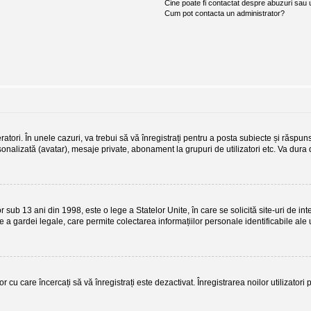
Cine poate fi contactat despre abuzuri sau ut
Cum pot contacta un administrator?
atori. În unele cazuri, va trebui să vă înregistrați pentru a posta subiecte și răspuns
ersonalizată (avatar), mesaje private, abonament la grupuri de utilizatori etc. Va du
b 13 ani din 1998, este o lege a Statelor Unite, în care se solicită site-uri de interne
re a gardei legale, care permite colectarea informațiilor personale identificabile ale 
r cu care încercați să vă înregistrați este dezactivat. Înregistrarea noilor utilizator