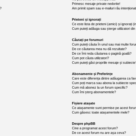
Primesc mesaje private nedorite!
i?
Am primit spam sau e-mailuri rău intenționa
Prieteni și ignorați
Ce este lista de prieteni (amici) și ignorați (
Cum puteți adăuga sau șterge utilizatori din l
Căutați pe forumuri
Cum puteți căuta în unul sau mai multe for
De ce căutarea mea nu dă rezultate?
De ce îmi reda căutarea o pagină goală?
Cum pot căuta utilizatori?
Cum puteți găsi propriile mesaje și subiecte
Abonamente și Preferințe
Care este diferența dintre adăugarea ca fav
Cum poți marca sau abona la subiecte spec
Cum mă abonez la un forum specific?
Cum îmi șterg abonamentele?
Fișiere atașate
Ce atașamente sunt permise pe acest for
Cum găsesc toate atașamentele mele?
Despre phpBB
Cine a programat acest forum?
De ce acest forum nu are așa ceva?