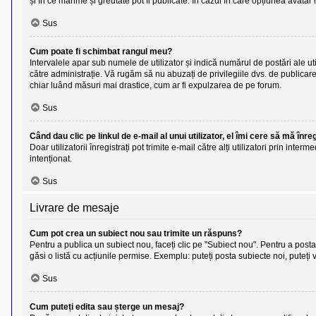
și în ce mărime și greutate pot fi publicate. În cazul în care opțiunea avatar 
Sus
Cum poate fi schimbat rangul meu?
Intervalele apar sub numele de utilizator și indică numărul de postări ale uti
către administrație. Vă rugăm să nu abuzați de privilegiile dvs. de publicare
chiar luând măsuri mai drastice, cum ar fi expulzarea de pe forum.
Sus
Când dau clic pe linkul de e-mail al unui utilizator, el îmi cere să mă înre
Doar utilizatorii înregistrați pot trimite e-mail către alți utilizatori prin in
intenționat.
Sus
Livrare de mesaje
Cum pot crea un subiect nou sau trimite un răspuns?
Pentru a publica un subiect nou, faceți clic pe "Subiect nou". Pentru a posta 
găsi o listă cu acțiunile permise. Exemplu: puteți posta subiecte noi, puteți 
Sus
Cum puteți edita sau șterge un mesaj?