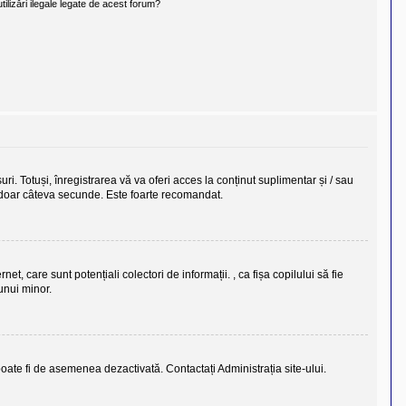
ilizări ilegale legate de acest forum?
uri. Totuși, înregistrarea vă va oferi acces la conținut suplimentar și / sau
ra doar câteva secunde. Este foarte recomandat.
t, care sunt potențiali colectori de informații. , ca fișa copilului să fie
unui minor.
i poate fi de asemenea dezactivată. Contactați Administrația site-ului.