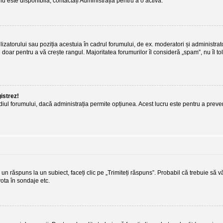
nu este disponibilă, contactați Administrația pentru a o activa.
lizatorului sau poziția acestuia în cadrul forumului, de ex. moderatori și administrat
 doar pentru a vă crește rangul. Majoritatea forumurilor îl consideră „spam”, nu îl t
gistrez!
termediul forumului, dacă administrația permite opțiunea. Acest lucru este pentru a prev
un răspuns la un subiect, faceți clic pe „Trimiteți răspuns”. Probabil că trebuie să v
vota în sondaje etc.