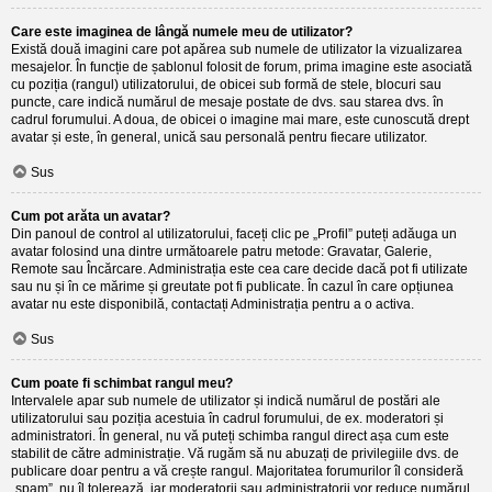
Care este imaginea de lângă numele meu de utilizator?
Există două imagini care pot apărea sub numele de utilizator la vizualizarea
mesajelor. În funcție de șablonul folosit de forum, prima imagine este asociată
cu poziția (rangul) utilizatorului, de obicei sub formă de stele, blocuri sau
puncte, care indică numărul de mesaje postate de dvs. sau starea dvs. în
cadrul forumului. A doua, de obicei o imagine mai mare, este cunoscută drept
avatar și este, în general, unică sau personală pentru fiecare utilizator.
Sus
Cum pot arăta un avatar?
Din panoul de control al utilizatorului, faceți clic pe „Profil” puteți adăuga un
avatar folosind una dintre următoarele patru metode: Gravatar, Galerie,
Remote sau Încărcare. Administrația este cea care decide dacă pot fi utilizate
sau nu și în ce mărime și greutate pot fi publicate. În cazul în care opțiunea
avatar nu este disponibilă, contactați Administrația pentru a o activa.
Sus
Cum poate fi schimbat rangul meu?
Intervalele apar sub numele de utilizator și indică numărul de postări ale
utilizatorului sau poziția acestuia în cadrul forumului, de ex. moderatori și
administratori. În general, nu vă puteți schimba rangul direct așa cum este
stabilit de către administrație. Vă rugăm să nu abuzați de privilegiile dvs. de
publicare doar pentru a vă crește rangul. Majoritatea forumurilor îl consideră
„spam”, nu îl tolerează, iar moderatorii sau administratorii vor reduce numărul