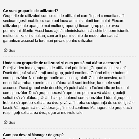
Ce sunt grupurile de utilizatori?
Grupurile de utilizatori sunt seturi de utilizatori care împart comunitatea în
sectoare gestionabile cu care pot lucra administratorii forumului. Fiecare
utilizator poate aparține mai multor grupuri și fiecare grup poate avea
permisiuni diferite. Acest lucru ajută administratorii să schimbe permisiunile
multor utilizatori simultan, cum ar fi permisiunile de moderator sau să
garanteze accesul la forumuri private pentru utilizatori.
Sus
Unde sunt grupurile de utilizatori și cum pot să mă alătur acestora?
Puteți vedea toate grupurile de utilizatori prin linkul „Grupuri de utilizatori”.
Dacă doriți să vă alăturați unui grup, puteți continua făcând clic pe butonul
corespunzător. Nu toate grupurile au acces gratuit. Cu toate acestea, unii
necesită aprobare pentru a se alătura, alții sunt închise, iar unele sunt
ascunse. Dacă grupul este deschis, vă puteți alătura făcând clic pe butonul
corespunzător. Dacă grupul necesită aprobare pentru a vă alătura, puteți
solicita să vă alăturați făcând clic pe butonul corespunzător. Liderul grupului
trebuie să aprobe solicitarea dvs. și vă va întreba cu siguranță de ce doriți să o
faceți. Vă rugăm să nu vă deranjați în mod continuu Managerul de grup dacă
respingeți solicitarea dvs.; sigur ai motivele tale.
Sus
Cum pot deveni Manager de grup?