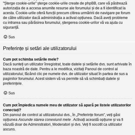
"Șterge cookie-urile" șterge cookie-urile create de phpBB, care vă păstrează
autorizația de a accesa anumite resurse ale forumului și de a fi identificat la
acesta. Cookie-urile oferă funcții precum citirea urmăririi de navigare pe forum
de către utilizator dacă administrația a activat opțiunea. Dacă aveți probleme
cu intrarea sau părăsirea forumului, ștergerea cookie-urilor vă va ajuta cu
siguranță.
Sus
Preferințe și setări ale utilizatorului
Cum pot schimba setările mele?
Dacă sunteți un utilizator înregistrat, toate datele și setările dvs. sunt arhivate în
baza noastră de date. Pentru a le modifica, vizitați Panoul de control al
utilizatorului; făcând clic pe numele dvs. de utilizator situat în partea de sus a
paginilor forumului. Acest sistem vă va permite să vă schimbați datele și
preferințele.
Sus
Cum pot împiedica numele meu de utilizator să apară pe listele utilizatorilor
conectați?
Din panoul de control al utilizatorului dvs., în „Preferințe forum”, veți găsi
opțiunea
Ascunde starea conexiunii mele
. Activați această opțiune și va fi
văzută doar de Administratori, Moderatori și dvs. Veți fi socotit ca utilizator
ascuns.