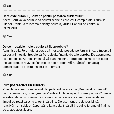
Sus
Care este butonul „Salvați” pentru postarea subiectului?
Acest lucru vă va permite să salvați schițele care vor fi completate și trimise
ulterior. Pentru a reîncărca o schiță salvată, vizitați Panoul de control al
utilizatorului.
Sus
De ce mesajele mele trebuie să fie aprobate?
Administrația Forumului a decis că mesajele postate pe forum, în care încercați
să postați mesaje, trebuie să fie revizuite înainte de a le aproba. De asemenea,
este posibil ca Administrația să vă plaseze într-un grup de utilizatori ale căror
mesaje trebuie revizuite înainte de a le aproba. Vă rugăm să contactați
administratorul pentru mai multe informații.
Sus
Cum pot reactiva un subiect?
Puteți face acest lucru făcând clic pe linkul care spune „Reactivați subiectul”
când îl vizualizați, puteți „reactiva” subiectul la începutul primei pagini. Cu toate
acestea, dacă nu o vizualizați, atunci tema reactivată a fost dezactivată sau
timpul de reactivare nu a fost încă atins. De asemenea, este posibil să
reactivăm un subiect răspunzând la acesta, însă citiți regulile forumului înainte
de a face acest lucru.