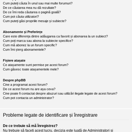
Cum puteți căuta în unul sau mai multe forumuri?
De ce căutarea mea nu dă rezultate?
De ce îmi reda căutarea o pagină goală?
Cum pot căuta utilizatori?
Cum puteți găsi propriile mesaje și subiecte?
Abonamente și Preferințe
Care este diferența dintre adăugarea ca favorit și abonarea la un subiect?
Cum poți marca sau abona la subiecte specifice?
Cum mă abonez la un forum specific?
Cum îmi șterg abonamentele?
Fișiere atașate
Ce atașamente sunt permise pe acest forum?
Cum găsesc toate atașamentele mele?
Despre phpBB
Cine a programat acest forum?
De ce acest forum nu are așa ceva?
Cine poate fi contactat despre abuzuri sau utilizări ilegale legate de acest forum?
Cum pot contacta un administrator?
Probleme legate de identificare și înregistrare
De ce trebuie să mă înregistrez?
Nu trebuie să faceți acest lucru, decizia este luată de Administratori și