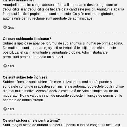
Ce sunt anunţurile?
Anunțurile noastre conțin adesea informații importante despre lege care ar
trebui citite și ar trebui citite de fiecare dată când este posibil. Anunțurile apar la
începutul fiecărei pagini unde sunt publicate. Ca și în reclamele globale,
autorizațiile pentru reclame sunt aprobate de administraţie.
Sus
Ce sunt subiectele lipicioase?
Subiecte lipicioase apar pe forumul de sub anunţuri și numai pe prima pagină.
De multe ori sunt importante, așa că ar trebui să le citiți ori de câte ori este
posibil. La fel ca în anunțurile și anunțurile globale, Administrația are
permisiuni pentru a remedia un subiect.
Sus
Ce sunt subiectele închise?
Subiecte închise sunt subiecte în care utilizatorii nu mai pot răspunde și
sondajele conținute în acestea sunt încheiate automat. Subiectele pot fi închise
din mai multe motive. Această decizie este luată de Administrație sau de un
moderator. Poate vă puteți închide propriile subiecte în funcție de permisiunile
acordate de administratori.
Sus
Ce sunt pictogramele pentru temă?
Sunt imagini alese de autorul subiectului pentru a indica conținutul aceluiași.