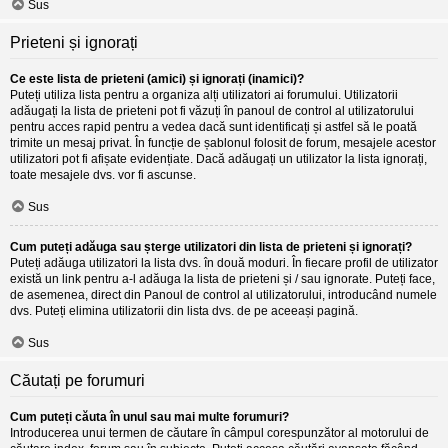
Sus
Prieteni și ignorați
Ce este lista de prieteni (amici) și ignorați (inamici)?
Puteți utiliza lista pentru a organiza alți utilizatori ai forumului. Utilizatorii
adăugați la lista de prieteni pot fi văzuți în panoul de control al utilizatorului
pentru acces rapid pentru a vedea dacă sunt identificați și astfel să le poată
trimite un mesaj privat. În funcție de șablonul folosit de forum, mesajele acestor
utilizatori pot fi afișate evidențiate. Dacă adăugați un utilizator la lista ignorați,
toate mesajele dvs. vor fi ascunse.
Sus
Cum puteți adăuga sau șterge utilizatori din lista de prieteni și ignorați?
Puteți adăuga utilizatori la lista dvs. în două moduri. În fiecare profil de utilizator
există un link pentru a-l adăuga la lista de prieteni și / sau ignorate. Puteți face,
de asemenea, direct din Panoul de control al utilizatorului, introducând numele
dvs. Puteți elimina utilizatorii din lista dvs. de pe aceeași pagină.
Sus
Căutați pe forumuri
Cum puteți căuta în unul sau mai multe forumuri?
Introducerea unui termen de căutare în câmpul corespunzător al motorului de