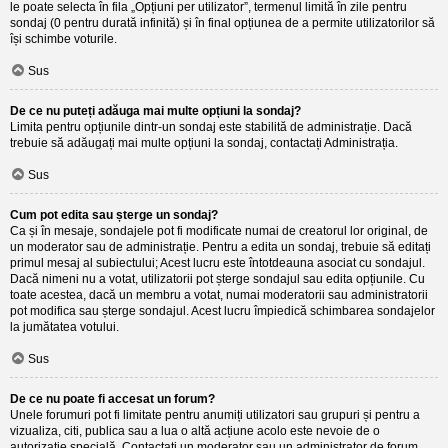
le poate selecta în fila „Opțiuni per utilizator”, termenul limită în zile pentru
sondaj (0 pentru durată infinită) și în final opțiunea de a permite utilizatorilor să
își schimbe voturile.
Sus
De ce nu puteți adăuga mai multe opțiuni la sondaj?
Limita pentru opțiunile dintr-un sondaj este stabilită de administrație. Dacă
trebuie să adăugați mai multe opțiuni la sondaj, contactați Administrația.
Sus
Cum pot edita sau șterge un sondaj?
Ca și în mesaje, sondajele pot fi modificate numai de creatorul lor original, de
un moderator sau de administrație. Pentru a edita un sondaj, trebuie să editați
primul mesaj al subiectului; Acest lucru este întotdeauna asociat cu sondajul.
Dacă nimeni nu a votat, utilizatorii pot șterge sondajul sau edita opțiunile. Cu
toate acestea, dacă un membru a votat, numai moderatorii sau administratorii
pot modifica sau șterge sondajul. Acest lucru împiedică schimbarea sondajelor
la jumătatea votului.
Sus
De ce nu poate fi accesat un forum?
Unele forumuri pot fi limitate pentru anumiți utilizatori sau grupuri și pentru a
vizualiza, citi, publica sau a lua o altă acțiune acolo este nevoie de o
autorizație specială. Contactați un moderator sau un administrator de forum