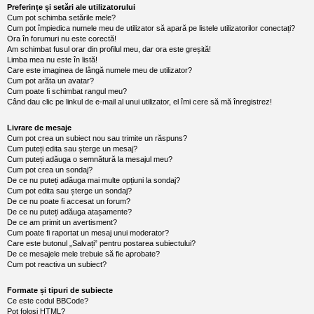
l
Preferințe și setări ale utilizatorului
u
Cum pot schimba setările mele?
b
Cum pot împiedica numele meu de utilizator să apară pe listele utilizatorilor conectați?
R
Ora în forumuri nu este corectă!
V
Am schimbat fusul orar din profilul meu, dar ora este greșită!
-
Limba mea nu este în listă!
c
Care este imaginea de lângă numele meu de utilizator?
o
m
Cum pot arăta un avatar?
u
Cum poate fi schimbat rangul meu?
n
Când dau clic pe linkul de e-mail al unui utilizator, el îmi cere să mă înregistrez!
i
t
Livrare de mesaje
a
Cum pot crea un subiect nou sau trimite un răspuns?
t
Cum puteți edita sau șterge un mesaj?
e
a
Cum puteți adăuga o semnătură la mesajul meu?
p
Cum pot crea un sondaj?
o
De ce nu puteți adăuga mai multe opțiuni la sondaj?
s
Cum pot edita sau șterge un sondaj?
e
De ce nu poate fi accesat un forum?
s
De ce nu puteți adăuga atașamente?
o
De ce am primit un avertisment?
r
Cum poate fi raportat un mesaj unui moderator?
i
Care este butonul „Salvați” pentru postarea subiectului?
l
De ce mesajele mele trebuie să fie aprobate?
o
Cum pot reactiva un subiect?
r
d
e
Formate și tipuri de subiecte
r
Ce este codul BBCode?
u
Pot folosi HTML?