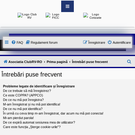
S
i
t
e
-
FAQ
Regulament forum
Înregistrare
Autentificare
u
l
o
f
i
C
Asociatia ClubRV-RO
Prima pagină
Întrebări puse frecvent
c
i
ă
a
Întrebări puse frecvent
u
l
a
t
l
Probleme legate de identificare și înregistrare
A
a
De ce trebuie să mă înregistrez?
s
Ce este COPPA? (APPCO)
o
r
De ce nu mă pot înregistra?
c
M-am înregistrat și nu mă pot identifica!
e
i
De ce nu mă pot identifica?
a
În urmă cu ceva timp m-am înregistrat, dar acum nu mă pot conecta!
t
Mi-am pierdut parola!
i
De ce expiră automat sesiunea mea de utilizator?
e
Care este funcția „Șterge cookie-urile”?
i
C