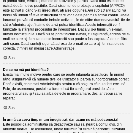
În primul rând, verificați numele de utilizator și parola. Dacă totul este corect,
există două motive posibile. Dacă sistemul de protecție a copilului (APPCO)
este activat și când v-ați înregistrat, ați ales opțiunea
Am sub 13 ani
atunci va
trebui să urmați câteva instrucțiuni care vor fi date pentru a activa contul. Unele
forumuri prevăd că conturile trebuie activate, fie de către dumneavoastră, fie de
către Administrație, înainte de a vă putea identifica; Aceste informații vor fi
furnizate la sfârșitul procesului de înregistrare. Dacă vi s-a trimis un e-mail,
urmați instrucțiunile. Dacă nu ați primit niciun e-mail, cu siguranță, adresa de e-
mail pe care ați furnizat-o este incorectă sau poate a fost capturată de un filtru
anti-spam. Dacă sunteți sigur că adresa de e-mail pe care ați furnizat-o este
corectă, trimiteți un mesaj către Administrație.
Sus
De ce nu mă pot identifica?
Există mai multe motive pentru care se poate întâmpla acest lucru. În primul
rând, asigurați-vă că numele dvs. de utilizator și parola sunt ortografiate corect.
Dacă există, contactați Administrația pentru a vă asigura că nu a fost exclusă.
Este, de asemenea, posibil ca forumul să fie configurat prost de către
proprietarul său și / sau să aibă defecte în programare, deci ar trebui să fie
reparat.
Sus
În urmă cu ceva timp m-am înregistrat, dar acum nu mă pot conecta!
Este posibil ca administrația să dezactiveze sau să șteargă contul dvs. din
anumite motive. De asemenea, unele forumuri își elimină periodic utilizatorii