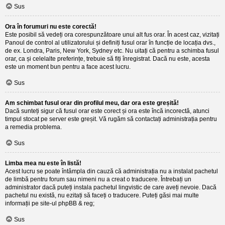
Sus
Ora în forumuri nu este corectă!
Este posibil să vedeți ora corespunzătoare unui alt fus orar. În acest caz, vizitați
Panoul de control al utilizatorului și definiți fusul orar în funcție de locația dvs.,
de ex. Londra, Paris, New York, Sydney etc. Nu uitați că pentru a schimba fusul
orar, ca și celelalte preferințe, trebuie să fiți înregistrat. Dacă nu este, acesta
este un moment bun pentru a face acest lucru.
Sus
Am schimbat fusul orar din profilul meu, dar ora este greșită!
Dacă sunteți sigur că fusul orar este corect și ora este încă incorectă, atunci
timpul stocat pe server este greșit. Vă rugăm să contactați administrația pentru
a remedia problema.
Sus
Limba mea nu este în listă!
Acest lucru se poate întâmpla din cauză că administrația nu a instalat pachetul
de limbă pentru forum sau nimeni nu a creat o traducere. Întrebați un
administrator dacă puteți instala pachetul lingvistic de care aveți nevoie. Dacă
pachetul nu există, nu ezitați să faceți o traducere. Puteți găsi mai multe
informații pe site-ul
phpBB
& reg;
Sus