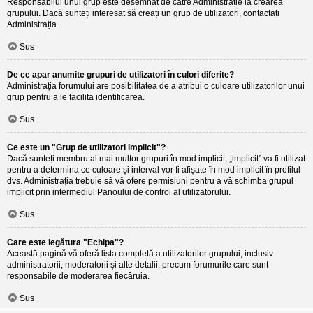
Responsabilul unui grup este desemnat de către Administrație la crearea
grupului. Dacă sunteți interesat să creați un grup de utilizatori, contactați
Administrația.
Sus
De ce apar anumite grupuri de utilizatori în culori diferite?
Administrația forumului are posibilitatea de a atribui o culoare utilizatorilor unui
grup pentru a le facilita identificarea.
Sus
Ce este un "Grup de utilizatori implicit"?
Dacă sunteți membru al mai multor grupuri în mod implicit, „implicit” va fi utilizat
pentru a determina ce culoare și interval vor fi afișate în mod implicit în profilul
dvs. Administrația trebuie să vă ofere permisiuni pentru a vă schimba grupul
implicit prin intermediul Panoului de control al utilizatorului.
Sus
Care este legătura "Echipa"?
Această pagină vă oferă lista completă a utilizatorilor grupului, inclusiv
administratorii, moderatorii și alte detalii, precum forumurile care sunt
responsabile de moderarea fiecăruia.
Sus