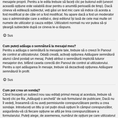
mesajele proprii. Pentru a le edita trebuie să faceți clic pe butonul
edit
(uneori
această opțiune este valabilă doar pentru o anumită perioadă de timp). Dacă
cineva vă editează subiectul, veți găsi un text mic care să indice că acesta a
fost modificat și de câte ori a fost modificat. Nu apare dacă a fost un moderator
sau o administrație care a editat-o, deși editorul își lasă de cele mai multe ori
numele de utilizator și cauza ediției. Utilizatorii normali nu vor putea să-și
șteargă subiectele după ce cineva le-a răspuns.
Sus
Cum puteți adăuga o semnătură la mesajul meu?
Pentru a adăuga o semnătură la mesajele tale, trebuie să o creezi în Panoul
de control al utilizatorului. Odată creată, activați opțiunea
Adăugare semnătură
atunci când postați un mesaj. Puteți atribui o semnătură implicită tuturor
mesajelor dvs. bifând caseta corectă din Panoul de control al utilizatorului.
Pentru a opri adăugarea în mesaje, trebuie să dezactivați opțiunea
Adăugare
semnătură
în profil.
Sus
Cum pot crea un sondaj?
Când începeți un subiect nou sau editați primul mesaj al acestuia, trebuie să
faceți clic pe fila „Adăugați o anchetă” de sub formularul de publicare; Dacă nu
îl vedeți, înseamnă că nu aveți permisiunile corespunzătoare pentru a crea
sondaje. Introduceți un titlu și cel puțin două opțiuni în câmpul corespunzător,
asigurându-vă că fiecare opțiune se află pe linia corespunzătoare a
formularului. Puteți alege, de asemenea, numărul de opțiuni pe care utilizatorul