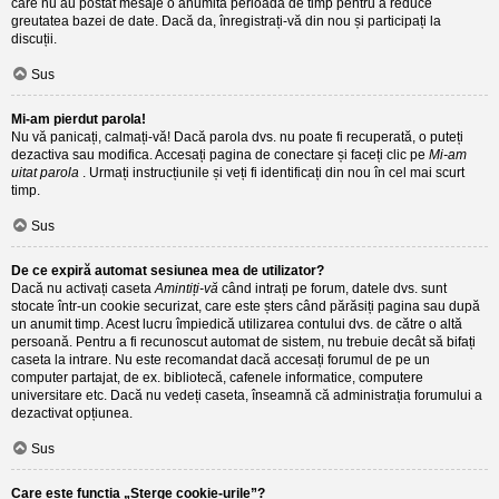
care nu au postat mesaje o anumită perioadă de timp pentru a reduce
greutatea bazei de date. Dacă da, înregistrați-vă din nou și participați la
discuții.
Sus
Mi-am pierdut parola!
Nu vă panicați, calmați-vă! Dacă parola dvs. nu poate fi recuperată, o puteți
dezactiva sau modifica. Accesați pagina de conectare și faceți clic pe
Mi-am
uitat parola
. Urmați instrucțiunile și veți fi identificați din nou în cel mai scurt
timp.
Sus
De ce expiră automat sesiunea mea de utilizator?
Dacă nu activați caseta
Amintiți-vă
când intrați pe forum, datele dvs. sunt
stocate într-un cookie securizat, care este șters când părăsiți pagina sau după
un anumit timp. Acest lucru împiedică utilizarea contului dvs. de către o altă
persoană. Pentru a fi recunoscut automat de sistem, nu trebuie decât să bifați
caseta la intrare. Nu este recomandat dacă accesați forumul de pe un
computer partajat, de ex. bibliotecă, cafenele informatice, computere
universitare etc. Dacă nu vedeți caseta, înseamnă că administrația forumului a
dezactivat opțiunea.
Sus
Care este funcția „Șterge cookie-urile”?