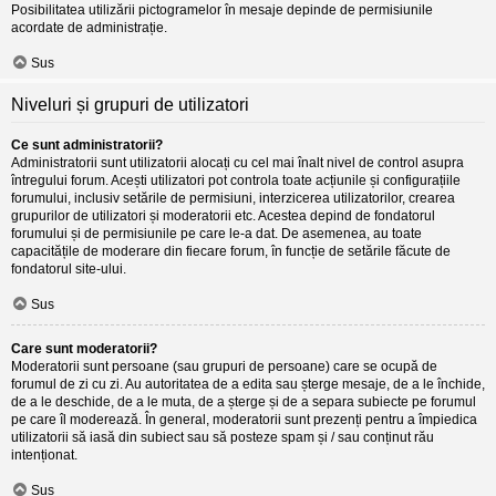
Posibilitatea utilizării pictogramelor în mesaje depinde de permisiunile
acordate de administrație.
Sus
Niveluri și grupuri de utilizatori
Ce sunt administratorii?
Administratorii sunt utilizatorii alocați cu cel mai înalt nivel de control asupra
întregului forum. Acești utilizatori pot controla toate acțiunile și configurațiile
forumului, inclusiv setările de permisiuni, interzicerea utilizatorilor, crearea
grupurilor de utilizatori și moderatorii etc. Acestea depind de fondatorul
forumului și de permisiunile pe care le-a dat. De asemenea, au toate
capacitățile de moderare din fiecare forum, în funcție de setările făcute de
fondatorul site-ului.
Sus
Care sunt moderatorii?
Moderatorii sunt persoane (sau grupuri de persoane) care se ocupă de
forumul de zi cu zi. Au autoritatea de a edita sau șterge mesaje, de a le închide,
de a le deschide, de a le muta, de a șterge și de a separa subiecte pe forumul
pe care îl moderează. În general, moderatorii sunt prezenți pentru a împiedica
utilizatorii să iasă din subiect sau să posteze spam și / sau conținut rău
intenționat.
Sus