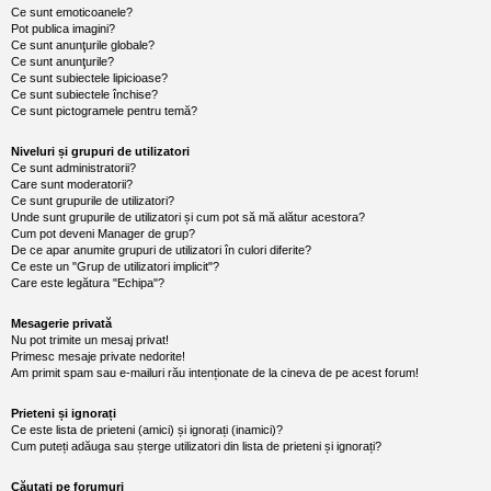
l
Ce sunt emoticoanele?
o
Pot publica imagini?
t
Ce sunt anunţurile globale?
e
Ce sunt anunţurile?
s
Ce sunt subiectele lipicioase?
i
Ce sunt subiectele închise?
a
u
Ce sunt pictogramele pentru temă?
t
o
Niveluri și grupuri de utilizatori
r
Ce sunt administratorii?
u
Care sunt moderatorii?
l
Ce sunt grupurile de utilizatori?
o
Unde sunt grupurile de utilizatori și cum pot să mă alătur acestora?
t
e
Cum pot deveni Manager de grup?
d
De ce apar anumite grupuri de utilizatori în culori diferite?
i
Ce este un "Grup de utilizatori implicit"?
n
Care este legătura "Echipa"?
R
o
Mesagerie privată
m
Nu pot trimite un mesaj privat!
a
n
Primesc mesaje private nedorite!
i
Am primit spam sau e-mailuri rău intenționate de la cineva de pe acest forum!
a
Prieteni și ignorați
Ce este lista de prieteni (amici) și ignorați (inamici)?
Cum puteți adăuga sau șterge utilizatori din lista de prieteni și ignorați?
Căutați pe forumuri