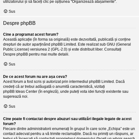
utilizatorului și să faceți clic pe opțiunea "Organizează atașamente".
Sus
Despre phpBB
Cine a programat acest forum?
Această aplicație (în forma sa originală) este dezvoltată, publicată și conține
drepturi de autor aparținând
phpBB Limited
. Este realizat sub GNU (General
Public License) versiunea 2 (GPL-2.0) și este distribuit liber. Consultați
Despre phpBB
pentru mai multe detalii.
Sus
De ce acest forum nu are așa ceva?
Acest forum a fost scris și autorizat prin intermediul phpBB Limited. Dacă
credeți că ar trebui adăugată o anumită caracteristică, vizitați
phpBB Ideas Center
(în engleză), unde puteți vota idei funcții existente sau
sugerează noi.
Sus
Cine poate fi contactat despre abuzuri sau utilizări ilegale legate de acest
forum?
Fiecare dintre administratorii enumerați în grupul în care scrie „Echipa” este un
contact adecvat pentru a vă trimite reclamațiile. Dacă nu primiți un răspuns, ar
trebui să încercați să contactați proprietarul domeniului (faceți un
whois search