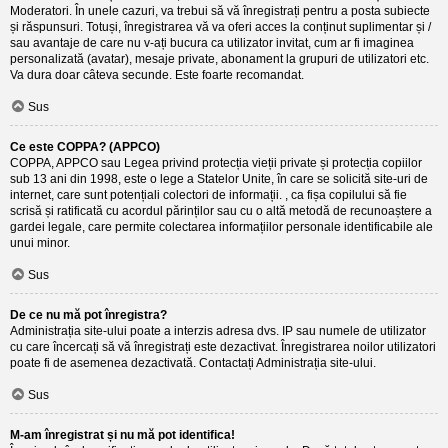
Moderatori. În unele cazuri, va trebui să vă înregistrați pentru a posta subiecte
și răspunsuri. Totuși, înregistrarea vă va oferi acces la conținut suplimentar și /
sau avantaje de care nu v-ați bucura ca utilizator invitat, cum ar fi imaginea
personalizată (avatar), mesaje private, abonament la grupuri de utilizatori etc.
Va dura doar câteva secunde. Este foarte recomandat.
Sus
Ce este COPPA? (APPCO)
COPPA, APPCO sau Legea privind protecția vieții private și protecția copiilor
sub 13 ani din 1998, este o lege a Statelor Unite, în care se solicită site-uri de
internet, care sunt potențiali colectori de informații. , ca fișa copilului să fie
scrisă și ratificată cu acordul părinților sau cu o altă metodă de recunoaștere a
gardei legale, care permite colectarea informațiilor personale identificabile ale
unui minor.
Sus
De ce nu mă pot înregistra?
Administrația site-ului poate a interzis adresa dvs. IP sau numele de utilizator
cu care încercați să vă înregistrați este dezactivat. Înregistrarea noilor utilizatori
poate fi de asemenea dezactivată. Contactați Administrația site-ului.
Sus
M-am înregistrat și nu mă pot identifica!