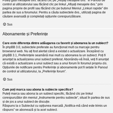
Puteți găsi mesajele dvs. făcând clic pe „Afișați mesajele dvs.” în Panoul de
control al utilizatorului sau făcând clic pe linkul „Afișați mesajele dvs.” prin
pagina proprie de profil sau făcând clic pe butonul Meniul „Linkuri rapide” din
partea de sus a forumului. Pentru a căuta subiectele dvs., utilizați pagina de
căutare avansată și completați opțiunile corespunzătoare.
Sus
Abonamente și Preferințe
Care este diferența dintre adăugarea ca favorit și abonarea la un subiect?
În phpBB 3.0, subiectele preferate au funcționat mult ca marcaje pentru
browserul web. Nu ați fost alertat când a existat o actualizare. Începând cu
phpBB 3.1, Preferințele seamănă mai mult cu abonarea la un subiect. Poți fi
anunțat la actualizarea unui subiect preferat. Abonându-vă însă, veți fi anunțat
că există o actualizare a unui subiect sau a unui forum în forumul propriu-zis.
Opțiunile de notificare pentru Preferințe și abonamente pot fi setate în Panoul
de control al utilizatorului, la „Preferințe forum”.
Sus
Cum poți marca sau abona la subiecte specifice?
Puteți marca sau abona la un subiect specific, făcând clic pe linkul
corespunzător din meniul „Instrumente pentru subiecte”, situat în partea de sus
și de jos a unui subiect de discuție.
Răspuns la o Subiectul cu opțiunea marcată „Notifica-mă când este trimis un
răspuns” se abonează și la acel subiect.