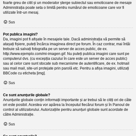
foarte greu de citit și un moderator șterge subiectul sau emoticoane de mesaje
Administrația poate seta o limită pentru numărul de emoticoane care vor fi
utilizate într-un mesaj.
Sus
Pot publica imagini?
Da, imagini pot fi afișate în mesajele tale. Dacă administrația vă permite să
atașați fișiere, puteți încărca imaginea direct pe forum. În caz contrar, mai întâi
trebuie să salvați fotografia pe un server de acces public, de ex.
http://www.ejemplo.com/mi-imagen.gif. Nu puteți publica imagini care sunt pe
computerul dvs. (cu excepția cazului în care este un server de acces public)
sau al celor care sunt stocate sub mecanisme de autentificare, de ex. hotmail
sau mail mail, site-uri protejate prin parolă etc. Pentru a afișa imagini, utilizați
BBCode cu eticheta [img].
Sus
Ce sunt anunţurile globale?
Anunțurile globale conțin informații importante și ar trebui să le citiți ori de câte
ori este posibil. Acestea vor apărea la începutul fiecărui forum și în Panoul de
control al utilizatorului. Autorizațiile pentru anunțuri globale sunt acordate de
către Administrație.
Sus