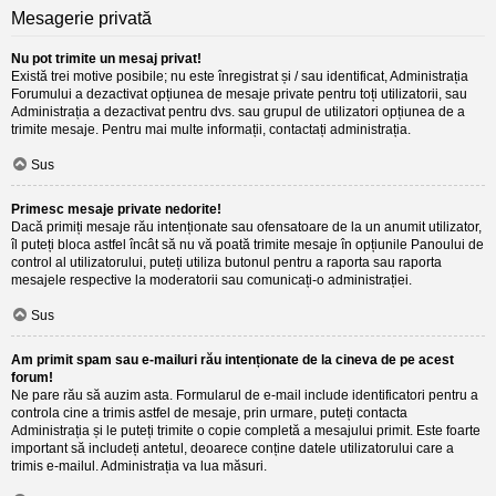
Mesagerie privată
Nu pot trimite un mesaj privat!
Există trei motive posibile; nu este înregistrat și / sau identificat, Administrația
Forumului a dezactivat opțiunea de mesaje private pentru toți utilizatorii, sau
Administrația a dezactivat pentru dvs. sau grupul de utilizatori opțiunea de a
trimite mesaje. Pentru mai multe informații, contactați administrația.
Sus
Primesc mesaje private nedorite!
Dacă primiți mesaje rău intenționate sau ofensatoare de la un anumit utilizator,
îl puteți bloca astfel încât să nu vă poată trimite mesaje în opțiunile Panoului de
control al utilizatorului, puteți utiliza butonul pentru a raporta sau raporta
mesajele respective la moderatorii sau comunicați-o administrației.
Sus
Am primit spam sau e-mailuri rău intenționate de la cineva de pe acest
forum!
Ne pare rău să auzim asta. Formularul de e-mail include identificatori pentru a
controla cine a trimis astfel de mesaje, prin urmare, puteți contacta
Administrația și le puteți trimite o copie completă a mesajului primit. Este foarte
important să includeți antetul, deoarece conține datele utilizatorului care a
trimis e-mailul. Administrația va lua măsuri.