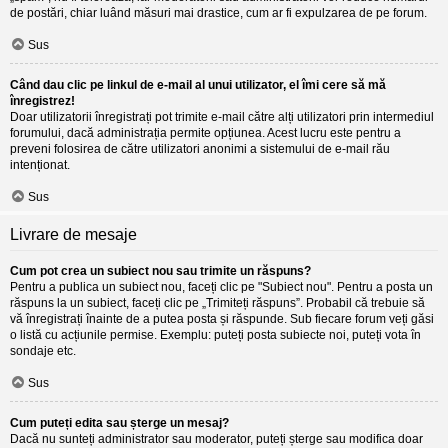
de postări, chiar luând măsuri mai drastice, cum ar fi expulzarea de pe forum.
Sus
Când dau clic pe linkul de e-mail al unui utilizator, el îmi cere să mă
înregistrez!
Doar utilizatorii înregistrați pot trimite e-mail către alți utilizatori prin intermediul
forumului, dacă administrația permite opțiunea. Acest lucru este pentru a
preveni folosirea de către utilizatori anonimi a sistemului de e-mail rău
intenționat.
Sus
Livrare de mesaje
Cum pot crea un subiect nou sau trimite un răspuns?
Pentru a publica un subiect nou, faceți clic pe "Subiect nou". Pentru a posta un
răspuns la un subiect, faceți clic pe „Trimiteți răspuns”. Probabil că trebuie să
vă înregistrați înainte de a putea posta și răspunde. Sub fiecare forum veți găsi
o listă cu acțiunile permise. Exemplu: puteți posta subiecte noi, puteți vota în
sondaje etc.
Sus
Cum puteți edita sau șterge un mesaj?
Dacă nu sunteți administrator sau moderator, puteți șterge sau modifica doar