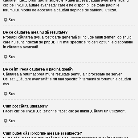
căutare index, forum sau în subiecte. Puteți accesa căutări avansate făcând
clic pe linkul „Căutare avansată” care este disponibil pe toate paginile
forumului. Modul de accesare a căutării depinde de șablonul utilizat.
Sus
De ce căutarea mea nu dă rezultate?
Probabil căutarea dvs. a fost foarte generală și include mulți termeni obișnuiți
care nu sunt indexați de phpBB. Fiți mai specific și folosiți opțiunile disponibile
în căutarea avansată.
Sus
De ce îmi reda căutarea o pagină goală?
Căutarea a returnat prea multe rezultate pentru a fi procesate de server.
Utilizați „Căutare avansată” și fiți mai specific în termenii și forumurile căutării
dvs.
Sus
Cum pot căuta utilizatori?
Faceți clic pe linkul „Utilizatori” și faceți clic pe linkul „Căutați un utilizator”.
Sus
Cum puteți găsi propriile mesaje și subiecte?