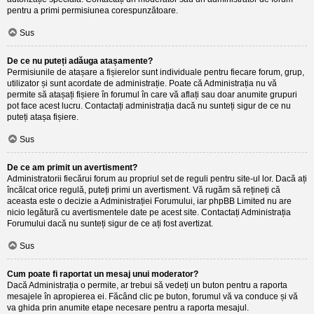
pentru a primi permisiunea corespunzătoare.
Sus
De ce nu puteți adăuga atașamente?
Permisiunile de atașare a fișierelor sunt individuale pentru fiecare forum, grup,
utilizator și sunt acordate de administrație. Poate că Administrația nu vă
permite să atașați fișiere în forumul în care vă aflați sau doar anumite grupuri
pot face acest lucru. Contactați administrația dacă nu sunteți sigur de ce nu
puteți atașa fișiere.
Sus
De ce am primit un avertisment?
Administratorii fiecărui forum au propriul set de reguli pentru site-ul lor. Dacă ați
încălcat orice regulă, puteți primi un avertisment. Vă rugăm să rețineți că
aceasta este o decizie a Administrației Forumului, iar phpBB Limited nu are
nicio legătură cu avertismentele date pe acest site. Contactați Administrația
Forumului dacă nu sunteți sigur de ce ați fost avertizat.
Sus
Cum poate fi raportat un mesaj unui moderator?
Dacă Administrația o permite, ar trebui să vedeți un buton pentru a raporta
mesajele în apropierea ei. Făcând clic pe buton, forumul vă va conduce și vă
va ghida prin anumite etape necesare pentru a raporta mesajul.