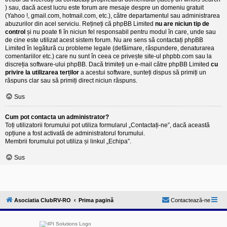
) sau, dacă acest lucru este forum are mesaje despre un domeniu gratuit
(Yahoo !, gmail.com, hotmail.com, etc.), către departamentul sau administrarea
abuzurilor din acel serviciu. Rețineți că phpBB Limited
nu are niciun tip de
control
și nu poate fi în niciun fel responsabil pentru modul în care, unde sau
de cine este utilizat acest sistem forum. Nu are sens să contactați phpBB
Limited în legătură cu probleme legale (defăimare, răspundere, denaturarea
comentariilor etc.) care nu sunt în ceea ce privește site-ul phpbb.com sau la
discreția software-ului phpBB. Dacă trimiteți un e-mail către phpBB Limited
cu
privire la utilizarea terților
a acestui software, sunteți dispus să primiți un
răspuns clar sau să primiți direct niciun răspuns.
Sus
Cum pot contacta un administrator?
Toți utilizatorii forumului pot utiliza formularul „Contactați-ne”, dacă această
opțiune a fost activată de administratorul forumului.
Membrii forumului pot utiliza și linkul „Echipa”.
Sus
Asociatia ClubRV-RO
Prima pagină
Contactează-ne