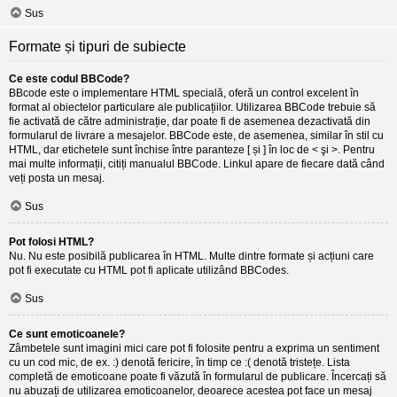
Sus
Formate și tipuri de subiecte
Ce este codul BBCode?
BBcode este o implementare HTML specială, oferă un control excelent în
format al obiectelor particulare ale publicațiilor. Utilizarea BBCode trebuie să
fie activată de către administrație, dar poate fi de asemenea dezactivată din
formularul de livrare a mesajelor. BBCode este, de asemenea, similar în stil cu
HTML, dar etichetele sunt închise între paranteze [ și ] în loc de < şi >. Pentru
mai multe informații, citiți manualul BBCode. Linkul apare de fiecare dată când
veți posta un mesaj.
Sus
Pot folosi HTML?
Nu. Nu este posibilă publicarea în HTML. Multe dintre formate și acțiuni care
pot fi executate cu HTML pot fi aplicate utilizând BBCodes.
Sus
Ce sunt emoticoanele?
Zâmbetele sunt imagini mici care pot fi folosite pentru a exprima un sentiment
cu un cod mic, de ex. :) denotă fericire, în timp ce :( denotă tristețe. Lista
completă de emoticoane poate fi văzută în formularul de publicare. Încercați să
nu abuzați de utilizarea emoticoanelor, deoarece acestea pot face un mesaj