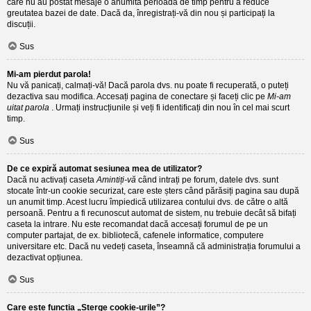
care nu au postat mesaje o anumită perioadă de timp pentru a reduce
greutatea bazei de date. Dacă da, înregistrați-vă din nou și participați la
discuții.
Sus
Mi-am pierdut parola!
Nu vă panicați, calmați-vă! Dacă parola dvs. nu poate fi recuperată, o puteți
dezactiva sau modifica. Accesați pagina de conectare și faceți clic pe
Mi-am
uitat parola
. Urmați instrucțiunile și veți fi identificați din nou în cel mai scurt
timp.
Sus
De ce expiră automat sesiunea mea de utilizator?
Dacă nu activați caseta
Amintiți-vă
când intrați pe forum, datele dvs. sunt
stocate într-un cookie securizat, care este șters când părăsiți pagina sau după
un anumit timp. Acest lucru împiedică utilizarea contului dvs. de către o altă
persoană. Pentru a fi recunoscut automat de sistem, nu trebuie decât să bifați
caseta la intrare. Nu este recomandat dacă accesați forumul de pe un
computer partajat, de ex. bibliotecă, cafenele informatice, computere
universitare etc. Dacă nu vedeți caseta, înseamnă că administrația forumului a
dezactivat opțiunea.
Sus
Care este funcția „Șterge cookie-urile”?