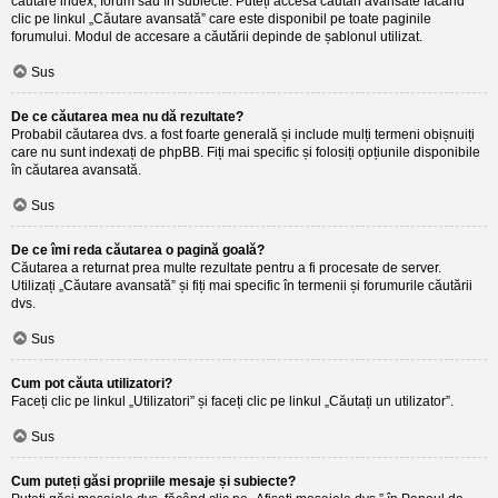
căutare index, forum sau în subiecte. Puteți accesa căutări avansate făcând
clic pe linkul „Căutare avansată” care este disponibil pe toate paginile
forumului. Modul de accesare a căutării depinde de șablonul utilizat.
Sus
De ce căutarea mea nu dă rezultate?
Probabil căutarea dvs. a fost foarte generală și include mulți termeni obișnuiți
care nu sunt indexați de phpBB. Fiți mai specific și folosiți opțiunile disponibile
în căutarea avansată.
Sus
De ce îmi reda căutarea o pagină goală?
Căutarea a returnat prea multe rezultate pentru a fi procesate de server.
Utilizați „Căutare avansată” și fiți mai specific în termenii și forumurile căutării
dvs.
Sus
Cum pot căuta utilizatori?
Faceți clic pe linkul „Utilizatori” și faceți clic pe linkul „Căutați un utilizator”.
Sus
Cum puteți găsi propriile mesaje și subiecte?