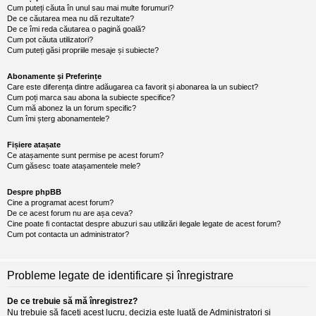
Cum puteți căuta în unul sau mai multe forumuri?
De ce căutarea mea nu dă rezultate?
De ce îmi reda căutarea o pagină goală?
Cum pot căuta utilizatori?
Cum puteți găsi propriile mesaje și subiecte?
Abonamente și Preferințe
Care este diferența dintre adăugarea ca favorit și abonarea la un subiect?
Cum poți marca sau abona la subiecte specifice?
Cum mă abonez la un forum specific?
Cum îmi șterg abonamentele?
Fișiere atașate
Ce atașamente sunt permise pe acest forum?
Cum găsesc toate atașamentele mele?
Despre phpBB
Cine a programat acest forum?
De ce acest forum nu are așa ceva?
Cine poate fi contactat despre abuzuri sau utilizări ilegale legate de acest forum?
Cum pot contacta un administrator?
Probleme legate de identificare și înregistrare
De ce trebuie să mă înregistrez?
Nu trebuie să faceți acest lucru, decizia este luată de Administratori și