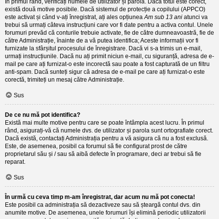
În primul rând, verificați numele de utilizator și parola. Dacă totul este corect,
există două motive posibile. Dacă sistemul de protecție a copilului (APPCO)
este activat și când v-ați înregistrat, ați ales opțiunea
Am sub 13 ani
atunci va
trebui să urmați câteva instrucțiuni care vor fi date pentru a activa contul. Unele
forumuri prevăd că conturile trebuie activate, fie de către dumneavoastră, fie de
către Administrație, înainte de a vă putea identifica; Aceste informații vor fi
furnizate la sfârșitul procesului de înregistrare. Dacă vi s-a trimis un e-mail,
urmați instrucțiunile. Dacă nu ați primit niciun e-mail, cu siguranță, adresa de e-
mail pe care ați furnizat-o este incorectă sau poate a fost capturată de un filtru
anti-spam. Dacă sunteți sigur că adresa de e-mail pe care ați furnizat-o este
corectă, trimiteți un mesaj către Administrație.
Sus
De ce nu mă pot identifica?
Există mai multe motive pentru care se poate întâmpla acest lucru. În primul
rând, asigurați-vă că numele dvs. de utilizator și parola sunt ortografiate corect.
Dacă există, contactați Administrația pentru a vă asigura că nu a fost exclusă.
Este, de asemenea, posibil ca forumul să fie configurat prost de către
proprietarul său și / sau să aibă defecte în programare, deci ar trebui să fie
reparat.
Sus
În urmă cu ceva timp m-am înregistrat, dar acum nu mă pot conecta!
Este posibil ca administrația să dezactiveze sau să șteargă contul dvs. din
anumite motive. De asemenea, unele forumuri își elimină periodic utilizatorii