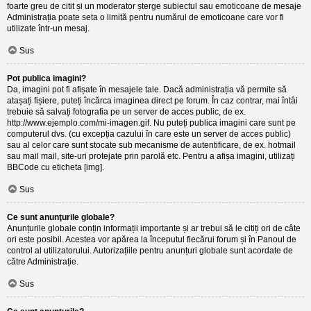
foarte greu de citit și un moderator șterge subiectul sau emoticoane de mesaje
Administrația poate seta o limită pentru numărul de emoticoane care vor fi
utilizate într-un mesaj.
Sus
Pot publica imagini?
Da, imagini pot fi afișate în mesajele tale. Dacă administrația vă permite să
atașați fișiere, puteți încărca imaginea direct pe forum. În caz contrar, mai întâi
trebuie să salvați fotografia pe un server de acces public, de ex.
http://www.ejemplo.com/mi-imagen.gif. Nu puteți publica imagini care sunt pe
computerul dvs. (cu excepția cazului în care este un server de acces public)
sau al celor care sunt stocate sub mecanisme de autentificare, de ex. hotmail
sau mail mail, site-uri protejate prin parolă etc. Pentru a afișa imagini, utilizați
BBCode cu eticheta [img].
Sus
Ce sunt anunţurile globale?
Anunțurile globale conțin informații importante și ar trebui să le citiți ori de câte
ori este posibil. Acestea vor apărea la începutul fiecărui forum și în Panoul de
control al utilizatorului. Autorizațiile pentru anunțuri globale sunt acordate de
către Administrație.
Sus