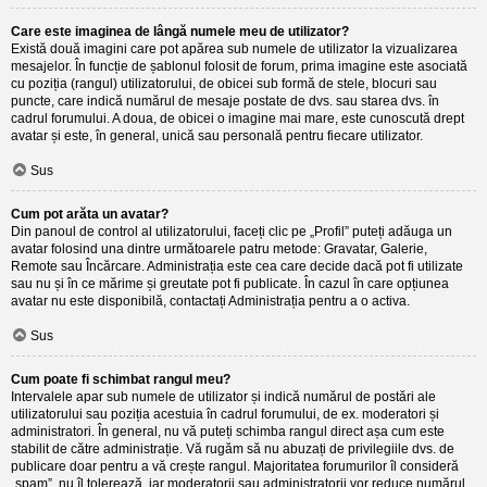
Care este imaginea de lângă numele meu de utilizator?
Există două imagini care pot apărea sub numele de utilizator la vizualizarea
mesajelor. În funcție de șablonul folosit de forum, prima imagine este asociată
cu poziția (rangul) utilizatorului, de obicei sub formă de stele, blocuri sau
puncte, care indică numărul de mesaje postate de dvs. sau starea dvs. în
cadrul forumului. A doua, de obicei o imagine mai mare, este cunoscută drept
avatar și este, în general, unică sau personală pentru fiecare utilizator.
Sus
Cum pot arăta un avatar?
Din panoul de control al utilizatorului, faceți clic pe „Profil” puteți adăuga un
avatar folosind una dintre următoarele patru metode: Gravatar, Galerie,
Remote sau Încărcare. Administrația este cea care decide dacă pot fi utilizate
sau nu și în ce mărime și greutate pot fi publicate. În cazul în care opțiunea
avatar nu este disponibilă, contactați Administrația pentru a o activa.
Sus
Cum poate fi schimbat rangul meu?
Intervalele apar sub numele de utilizator și indică numărul de postări ale
utilizatorului sau poziția acestuia în cadrul forumului, de ex. moderatori și
administratori. În general, nu vă puteți schimba rangul direct așa cum este
stabilit de către administrație. Vă rugăm să nu abuzați de privilegiile dvs. de
publicare doar pentru a vă crește rangul. Majoritatea forumurilor îl consideră
„spam”, nu îl tolerează, iar moderatorii sau administratorii vor reduce numărul