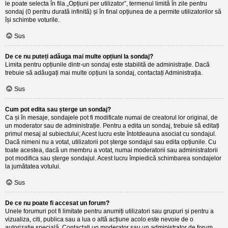
le poate selecta în fila „Opțiuni per utilizator”, termenul limită în zile pentru
sondaj (0 pentru durată infinită) și în final opțiunea de a permite utilizatorilor să
își schimbe voturile.
Sus
De ce nu puteți adăuga mai multe opțiuni la sondaj?
Limita pentru opțiunile dintr-un sondaj este stabilită de administrație. Dacă
trebuie să adăugați mai multe opțiuni la sondaj, contactați Administrația.
Sus
Cum pot edita sau șterge un sondaj?
Ca și în mesaje, sondajele pot fi modificate numai de creatorul lor original, de
un moderator sau de administrație. Pentru a edita un sondaj, trebuie să editați
primul mesaj al subiectului; Acest lucru este întotdeauna asociat cu sondajul.
Dacă nimeni nu a votat, utilizatorii pot șterge sondajul sau edita opțiunile. Cu
toate acestea, dacă un membru a votat, numai moderatorii sau administratorii
pot modifica sau șterge sondajul. Acest lucru împiedică schimbarea sondajelor
la jumătatea votului.
Sus
De ce nu poate fi accesat un forum?
Unele forumuri pot fi limitate pentru anumiți utilizatori sau grupuri și pentru a
vizualiza, citi, publica sau a lua o altă acțiune acolo este nevoie de o
autorizație specială. Contactați un moderator sau un administrator de forum