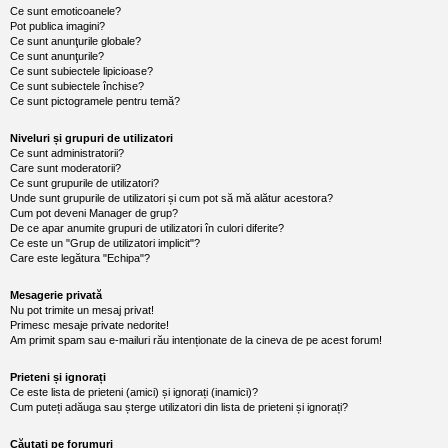
l
Ce sunt emoticoanele?
o
Pot publica imagini?
t
Ce sunt anunţurile globale?
e
Ce sunt anunţurile?
s
Ce sunt subiectele lipicioase?
i
Ce sunt subiectele închise?
a
u
Ce sunt pictogramele pentru temă?
t
o
Niveluri și grupuri de utilizatori
r
Ce sunt administratorii?
u
Care sunt moderatorii?
l
Ce sunt grupurile de utilizatori?
o
Unde sunt grupurile de utilizatori și cum pot să mă alătur acestora?
t
e
Cum pot deveni Manager de grup?
d
De ce apar anumite grupuri de utilizatori în culori diferite?
i
Ce este un "Grup de utilizatori implicit"?
n
Care este legătura "Echipa"?
R
o
Mesagerie privată
m
Nu pot trimite un mesaj privat!
a
n
Primesc mesaje private nedorite!
i
Am primit spam sau e-mailuri rău intenționate de la cineva de pe acest forum!
a
Prieteni și ignorați
Ce este lista de prieteni (amici) și ignorați (inamici)?
Cum puteți adăuga sau șterge utilizatori din lista de prieteni și ignorați?
Căutați pe forumuri