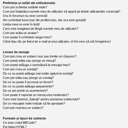
l
Preferințe și setări ale utilizatorului
u
Cum pot schimba setările mele?
b
Cum pot împiedica numele meu de utilizator să apară pe listele utilizatorilor conectați?
R
Ora în forumuri nu este corectă!
V
Am schimbat fusul orar din profilul meu, dar ora este greșită!
-
Limba mea nu este în listă!
c
Care este imaginea de lângă numele meu de utilizator?
o
m
Cum pot arăta un avatar?
u
Cum poate fi schimbat rangul meu?
n
Când dau clic pe linkul de e-mail al unui utilizator, el îmi cere să mă înregistrez!
i
t
Livrare de mesaje
a
Cum pot crea un subiect nou sau trimite un răspuns?
t
Cum puteți edita sau șterge un mesaj?
e
a
Cum puteți adăuga o semnătură la mesajul meu?
p
Cum pot crea un sondaj?
o
De ce nu puteți adăuga mai multe opțiuni la sondaj?
s
Cum pot edita sau șterge un sondaj?
e
De ce nu poate fi accesat un forum?
s
De ce nu puteți adăuga atașamente?
o
De ce am primit un avertisment?
r
Cum poate fi raportat un mesaj unui moderator?
i
Care este butonul „Salvați” pentru postarea subiectului?
l
De ce mesajele mele trebuie să fie aprobate?
o
Cum pot reactiva un subiect?
r
d
e
Formate și tipuri de subiecte
r
Ce este codul BBCode?
u
Pot folosi HTML?