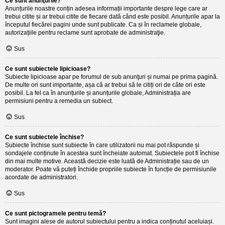
Ce sunt anunţurile?
Anunțurile noastre conțin adesea informații importante despre lege care ar
trebui citite și ar trebui citite de fiecare dată când este posibil. Anunțurile apar la
începutul fiecărei pagini unde sunt publicate. Ca și în reclamele globale,
autorizațiile pentru reclame sunt aprobate de administraţie.
Sus
Ce sunt subiectele lipicioase?
Subiecte lipicioase apar pe forumul de sub anunţuri și numai pe prima pagină.
De multe ori sunt importante, așa că ar trebui să le citiți ori de câte ori este
posibil. La fel ca în anunțurile și anunțurile globale, Administrația are
permisiuni pentru a remedia un subiect.
Sus
Ce sunt subiectele închise?
Subiecte închise sunt subiecte în care utilizatorii nu mai pot răspunde și
sondajele conținute în acestea sunt încheiate automat. Subiectele pot fi închise
din mai multe motive. Această decizie este luată de Administrație sau de un
moderator. Poate vă puteți închide propriile subiecte în funcție de permisiunile
acordate de administratori.
Sus
Ce sunt pictogramele pentru temă?
Sunt imagini alese de autorul subiectului pentru a indica conținutul aceluiași.