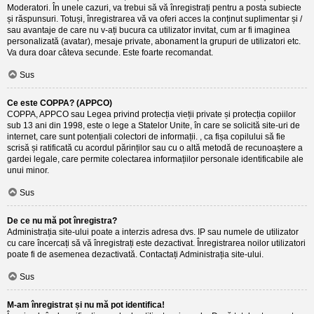
Moderatori. În unele cazuri, va trebui să vă înregistrați pentru a posta subiecte
și răspunsuri. Totuși, înregistrarea vă va oferi acces la conținut suplimentar și /
sau avantaje de care nu v-ați bucura ca utilizator invitat, cum ar fi imaginea
personalizată (avatar), mesaje private, abonament la grupuri de utilizatori etc.
Va dura doar câteva secunde. Este foarte recomandat.
Sus
Ce este COPPA? (APPCO)
COPPA, APPCO sau Legea privind protecția vieții private și protecția copiilor
sub 13 ani din 1998, este o lege a Statelor Unite, în care se solicită site-uri de
internet, care sunt potențiali colectori de informații. , ca fișa copilului să fie
scrisă și ratificată cu acordul părinților sau cu o altă metodă de recunoaștere a
gardei legale, care permite colectarea informațiilor personale identificabile ale
unui minor.
Sus
De ce nu mă pot înregistra?
Administrația site-ului poate a interzis adresa dvs. IP sau numele de utilizator
cu care încercați să vă înregistrați este dezactivat. Înregistrarea noilor utilizatori
poate fi de asemenea dezactivată. Contactați Administrația site-ului.
Sus
M-am înregistrat și nu mă pot identifica!