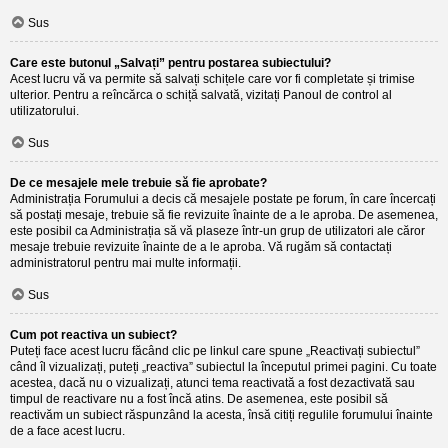
Sus
Care este butonul „Salvați” pentru postarea subiectului?
Acest lucru vă va permite să salvați schițele care vor fi completate și trimise
ulterior. Pentru a reîncărca o schiță salvată, vizitați Panoul de control al
utilizatorului.
Sus
De ce mesajele mele trebuie să fie aprobate?
Administrația Forumului a decis că mesajele postate pe forum, în care încercați
să postați mesaje, trebuie să fie revizuite înainte de a le aproba. De asemenea,
este posibil ca Administrația să vă plaseze într-un grup de utilizatori ale căror
mesaje trebuie revizuite înainte de a le aproba. Vă rugăm să contactați
administratorul pentru mai multe informații.
Sus
Cum pot reactiva un subiect?
Puteți face acest lucru făcând clic pe linkul care spune „Reactivați subiectul”
când îl vizualizați, puteți „reactiva” subiectul la începutul primei pagini. Cu toate
acestea, dacă nu o vizualizați, atunci tema reactivată a fost dezactivată sau
timpul de reactivare nu a fost încă atins. De asemenea, este posibil să
reactivăm un subiect răspunzând la acesta, însă citiți regulile forumului înainte
de a face acest lucru.