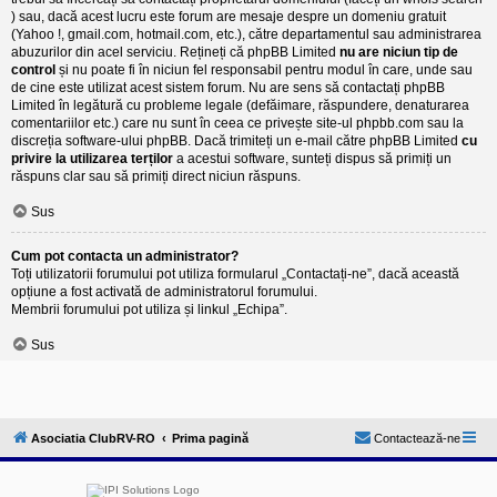
) sau, dacă acest lucru este forum are mesaje despre un domeniu gratuit
(Yahoo !, gmail.com, hotmail.com, etc.), către departamentul sau administrarea
abuzurilor din acel serviciu. Rețineți că phpBB Limited
nu are niciun tip de
control
și nu poate fi în niciun fel responsabil pentru modul în care, unde sau
de cine este utilizat acest sistem forum. Nu are sens să contactați phpBB
Limited în legătură cu probleme legale (defăimare, răspundere, denaturarea
comentariilor etc.) care nu sunt în ceea ce privește site-ul phpbb.com sau la
discreția software-ului phpBB. Dacă trimiteți un e-mail către phpBB Limited
cu
privire la utilizarea terților
a acestui software, sunteți dispus să primiți un
răspuns clar sau să primiți direct niciun răspuns.
Sus
Cum pot contacta un administrator?
Toți utilizatorii forumului pot utiliza formularul „Contactați-ne”, dacă această
opțiune a fost activată de administratorul forumului.
Membrii forumului pot utiliza și linkul „Echipa”.
Sus
Asociatia ClubRV-RO
Prima pagină
Contactează-ne