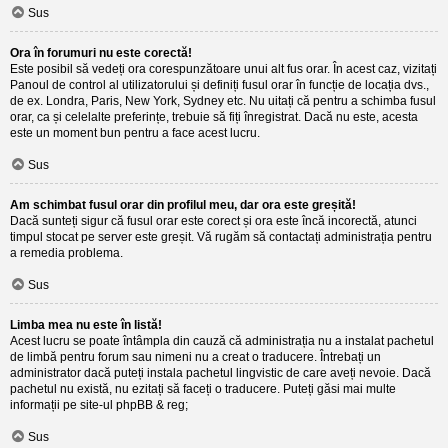
Sus
Ora în forumuri nu este corectă!
Este posibil să vedeți ora corespunzătoare unui alt fus orar. În acest caz, vizitați
Panoul de control al utilizatorului și definiți fusul orar în funcție de locația dvs.,
de ex. Londra, Paris, New York, Sydney etc. Nu uitați că pentru a schimba fusul
orar, ca și celelalte preferințe, trebuie să fiți înregistrat. Dacă nu este, acesta
este un moment bun pentru a face acest lucru.
Sus
Am schimbat fusul orar din profilul meu, dar ora este greșită!
Dacă sunteți sigur că fusul orar este corect și ora este încă incorectă, atunci
timpul stocat pe server este greșit. Vă rugăm să contactați administrația pentru
a remedia problema.
Sus
Limba mea nu este în listă!
Acest lucru se poate întâmpla din cauză că administrația nu a instalat pachetul
de limbă pentru forum sau nimeni nu a creat o traducere. Întrebați un
administrator dacă puteți instala pachetul lingvistic de care aveți nevoie. Dacă
pachetul nu există, nu ezitați să faceți o traducere. Puteți găsi mai multe
informații pe site-ul
phpBB
& reg;
Sus