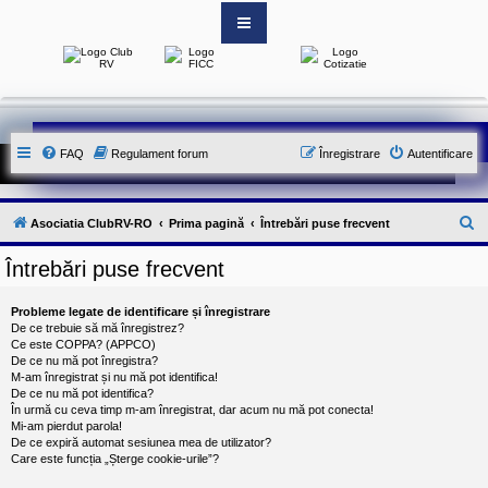
S
i
t
e
-
FAQ
Regulament forum
Înregistrare
Autentificare
u
l
o
f
i
C
Asociatia ClubRV-RO
Prima pagină
Întrebări puse frecvent
c
i
ă
a
Întrebări puse frecvent
u
l
a
t
l
Probleme legate de identificare și înregistrare
A
a
De ce trebuie să mă înregistrez?
s
Ce este COPPA? (APPCO)
o
r
De ce nu mă pot înregistra?
c
M-am înregistrat și nu mă pot identifica!
e
i
De ce nu mă pot identifica?
a
În urmă cu ceva timp m-am înregistrat, dar acum nu mă pot conecta!
t
Mi-am pierdut parola!
i
De ce expiră automat sesiunea mea de utilizator?
e
Care este funcția „Șterge cookie-urile”?
i
C