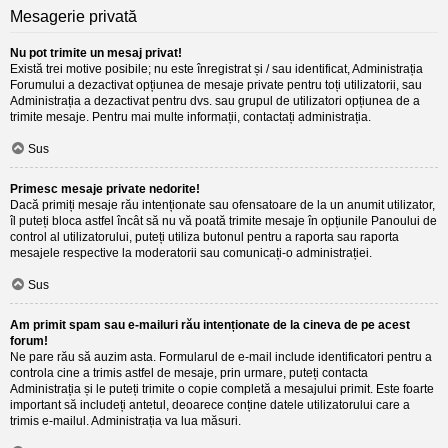
Mesagerie privată
Nu pot trimite un mesaj privat!
Există trei motive posibile; nu este înregistrat și / sau identificat, Administrația
Forumului a dezactivat opțiunea de mesaje private pentru toți utilizatorii, sau
Administrația a dezactivat pentru dvs. sau grupul de utilizatori opțiunea de a
trimite mesaje. Pentru mai multe informații, contactați administrația.
Sus
Primesc mesaje private nedorite!
Dacă primiți mesaje rău intenționate sau ofensatoare de la un anumit utilizator,
îl puteți bloca astfel încât să nu vă poată trimite mesaje în opțiunile Panoului de
control al utilizatorului, puteți utiliza butonul pentru a raporta sau raporta
mesajele respective la moderatorii sau comunicați-o administrației.
Sus
Am primit spam sau e-mailuri rău intenționate de la cineva de pe acest
forum!
Ne pare rău să auzim asta. Formularul de e-mail include identificatori pentru a
controla cine a trimis astfel de mesaje, prin urmare, puteți contacta
Administrația și le puteți trimite o copie completă a mesajului primit. Este foarte
important să includeți antetul, deoarece conține datele utilizatorului care a
trimis e-mailul. Administrația va lua măsuri.