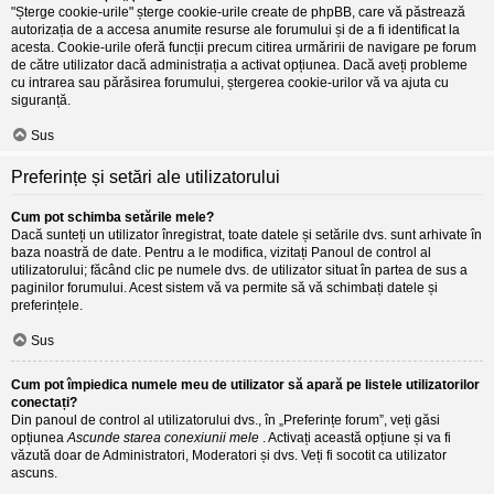
"Șterge cookie-urile" șterge cookie-urile create de phpBB, care vă păstrează
autorizația de a accesa anumite resurse ale forumului și de a fi identificat la
acesta. Cookie-urile oferă funcții precum citirea urmăririi de navigare pe forum
de către utilizator dacă administrația a activat opțiunea. Dacă aveți probleme
cu intrarea sau părăsirea forumului, ștergerea cookie-urilor vă va ajuta cu
siguranță.
Sus
Preferințe și setări ale utilizatorului
Cum pot schimba setările mele?
Dacă sunteți un utilizator înregistrat, toate datele și setările dvs. sunt arhivate în
baza noastră de date. Pentru a le modifica, vizitați Panoul de control al
utilizatorului; făcând clic pe numele dvs. de utilizator situat în partea de sus a
paginilor forumului. Acest sistem vă va permite să vă schimbați datele și
preferințele.
Sus
Cum pot împiedica numele meu de utilizator să apară pe listele utilizatorilor
conectați?
Din panoul de control al utilizatorului dvs., în „Preferințe forum”, veți găsi
opțiunea
Ascunde starea conexiunii mele
. Activați această opțiune și va fi
văzută doar de Administratori, Moderatori și dvs. Veți fi socotit ca utilizator
ascuns.