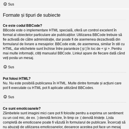
Sus
Formate și tipuri de subiecte
Ce este codul BBCode?
BBcode este o implementare HTML specială, oferă un control excelent în
format al obiectelor particulare ale publicațiilor. Utilizarea BBCode trebuie să
fie activată de către administrație, dar poate fi de asemenea dezactivată din
formularul de livrare a mesajelor. BBCode este, de asemenea, similar în stil cu
HTML, dar etichetele sunt închise între paranteze [ și ] în loc de < şi >. Pentru
mai multe informații, citiți manualul BBCode. Linkul apare de fiecare dată când
veți posta un mesaj.
Sus
Pot folosi HTML?
Nu. Nu este posibilă publicarea în HTML. Multe dintre formate și acțiuni care
pot fi executate cu HTML pot fi aplicate utilizând BBCodes.
Sus
Ce sunt emoticoanele?
Zâmbetele sunt imagini mici care pot fi folosite pentru a exprima un sentiment
cu un cod mic, de ex. :) denotă fericire, în timp ce :( denotă tristețe. Lista
completă de emoticoane poate fi văzută în formularul de publicare. Încercați să
nu abuzați de utilizarea emoticoanelor, deoarece acestea pot face un mesaj