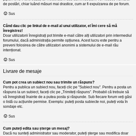
de postări, chiar luând măsuri mai drastice, cum ar fi expulzarea de pe forum.
Sus
Când dau clic pe linkul de e-mail al unui utilizator, el îmi cere să mă
înregistrez!
Doar utilizatorii înregistrați pot trimite e-mail către alți utilizatori prin intermediul
forumului, dacă administrația permite opțiunea. Acest lucru este pentru a
preveni folosirea de către utilizatori anonimi a sistemului de e-mail rău
intenționat.
Sus
Livrare de mesaje
Cum pot crea un subiect nou sau trimite un răspuns?
Pentru a publica un subiect nou, faceți clic pe "Subiect nou". Pentru a posta un
răspuns la un subiect, faceți clic pe „Trimiteți răspuns”. Probabil că trebuie să
vă înregistrați înainte de a putea posta și răspunde. Sub fiecare forum veți găsi
o listă cu acțiunile permise. Exemplu: puteți posta subiecte noi, puteți vota în
sondaje etc.
Sus
Cum puteți edita sau șterge un mesaj?
Dacă nu sunteți administrator sau moderator, puteți șterge sau modifica doar