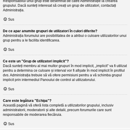
Responsabilul unui grup este desemnat de către Administrație la crearea
grupului. Dacă sunteți interesat să creați un grup de utilizatori, contactați
Administrația.
Sus
De ce apar anumite grupuri de utilizatori în culori diferite?
Administrația forumului are posibilitatea de a atribui o culoare utilizatorilor unui
grup pentru a le facilita identificarea.
Sus
Ce este un "Grup de utilizatori implicit"?
Dacă sunteți membru al mai multor grupuri în mod implicit, „implicit” va fi utilizat
pentru a determina ce culoare și interval vor fi afișate în mod implicit în profilul
dvs. Administrația trebuie să vă ofere permisiuni pentru a vă schimba grupul
implicit prin intermediul Panoului de control al utilizatorului.
Sus
Care este legătura "Echipa"?
Această pagină vă oferă lista completă a utilizatorilor grupului, inclusiv
administratorii, moderatorii și alte detalii, precum forumurile care sunt
responsabile de moderarea fiecăruia.
Sus