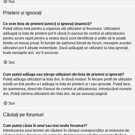
Sus
Prieteni și ignorați
Ce este lista de prieteni (amici) și ignorați (inamici)?
Puteți utiliza lista pentru a organiza alți utilizatori ai forumului. Utilizatorii
adăugați la lista de prieteni pot fi văzuți în panoul de control al utilizatorului
pentru acces rapid pentru a vedea dacă sunt identificați și astfel să le poată
trimite un mesaj privat. În funcție de șablonul folosit de forum, mesajele acestor
utilizatori pot fi afișate evidențiate. Dacă adăugați un utilizator la lista ignorați,
toate mesajele dvs. vor fi ascunse.
Sus
Cum puteți adăuga sau șterge utilizatori din lista de prieteni și ignorați?
Puteți adăuga utilizatori la lista dvs. în două moduri. În fiecare profil de utilizator
există un link pentru a-l adăuga la lista de prieteni și / sau ignorate. Puteți face,
de asemenea, direct din Panoul de control al utilizatorului, introducând numele
dvs. Puteți elimina utilizatorii din lista dvs. de pe aceeași pagină.
Sus
Căutați pe forumuri
Cum puteți căuta în unul sau mai multe forumuri?
Introducerea unui termen de căutare în câmpul corespunzător al motorului de