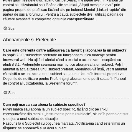
Puteți găsi mesajele dvs. făcând clic pe „Afișați mesajele dvs.” în Panoul de
control al utilizatorului sau făcând clic pe linkul „Afișați mesajele dvs.” prin
pagina proprie de profil sau făcând clic pe butonul Meniul „Linkuri rapide” din
partea de sus a forumului. Pentru a căuta subiectele dvs., utilizați pagina de
căutare avansată și completați opțiunile corespunzătoare.
Sus
Abonamente și Preferințe
Care este diferența dintre adăugarea ca favorit și abonarea la un subiect?
În phpBB 3.0, subiectele preferate au funcționat mult ca marcaje pentru
browserul web. Nu ați fost alertat când a existat o actualizare. Începând cu
phpBB 3.1, Preferințele seamănă mai mult cu abonarea la un subiect. Poți fi
anunțat la actualizarea unui subiect preferat. Abonându-vă însă, veți fi anunțat
că există o actualizare a unui subiect sau a unui forum în forumul propriu-zis.
Opțiunile de notificare pentru Preferințe și abonamente pot fi setate în Panoul
de control al utilizatorului, la „Preferințe forum”.
Sus
Cum poți marca sau abona la subiecte specifice?
Puteți marca sau abona la un subiect specific, făcând clic pe linkul
corespunzător din meniul „Instrumente pentru subiecte”, situat în partea de sus
și de jos a unui subiect de discuție.
Răspuns la o Subiectul cu opțiunea marcată „Notifica-mă când este trimis un
răspuns” se abonează și la acel subiect.