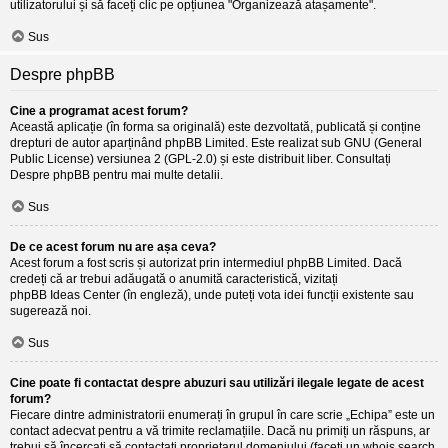
utilizatorului și să faceți clic pe opțiunea "Organizează atașamente".
Sus
Despre phpBB
Cine a programat acest forum?
Această aplicație (în forma sa originală) este dezvoltată, publicată și conține
drepturi de autor aparținând
phpBB Limited
. Este realizat sub GNU (General
Public License) versiunea 2 (GPL-2.0) și este distribuit liber. Consultați
Despre phpBB
pentru mai multe detalii.
Sus
De ce acest forum nu are așa ceva?
Acest forum a fost scris și autorizat prin intermediul phpBB Limited. Dacă
credeți că ar trebui adăugată o anumită caracteristică, vizitați
phpBB Ideas Center
(în engleză), unde puteți vota idei funcții existente sau
sugerează noi.
Sus
Cine poate fi contactat despre abuzuri sau utilizări ilegale legate de acest
forum?
Fiecare dintre administratorii enumerați în grupul în care scrie „Echipa” este un
contact adecvat pentru a vă trimite reclamațiile. Dacă nu primiți un răspuns, ar
trebui să încercați să contactați proprietarul domeniului (faceți un
whois search