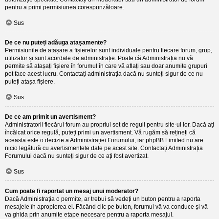
pentru a primi permisiunea corespunzătoare.
Sus
De ce nu puteți adăuga atașamente?
Permisiunile de atașare a fișierelor sunt individuale pentru fiecare forum, grup,
utilizator și sunt acordate de administrație. Poate că Administrația nu vă
permite să atașați fișiere în forumul în care vă aflați sau doar anumite grupuri
pot face acest lucru. Contactați administrația dacă nu sunteți sigur de ce nu
puteți atașa fișiere.
Sus
De ce am primit un avertisment?
Administratorii fiecărui forum au propriul set de reguli pentru site-ul lor. Dacă ați
încălcat orice regulă, puteți primi un avertisment. Vă rugăm să rețineți că
aceasta este o decizie a Administrației Forumului, iar phpBB Limited nu are
nicio legătură cu avertismentele date pe acest site. Contactați Administrația
Forumului dacă nu sunteți sigur de ce ați fost avertizat.
Sus
Cum poate fi raportat un mesaj unui moderator?
Dacă Administrația o permite, ar trebui să vedeți un buton pentru a raporta
mesajele în apropierea ei. Făcând clic pe buton, forumul vă va conduce și vă
va ghida prin anumite etape necesare pentru a raporta mesajul.