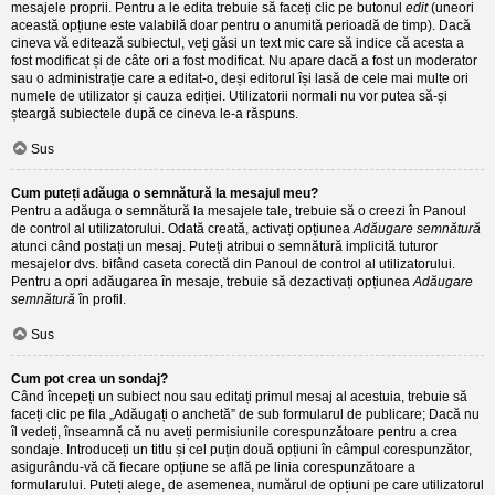
mesajele proprii. Pentru a le edita trebuie să faceți clic pe butonul
edit
(uneori
această opțiune este valabilă doar pentru o anumită perioadă de timp). Dacă
cineva vă editează subiectul, veți găsi un text mic care să indice că acesta a
fost modificat și de câte ori a fost modificat. Nu apare dacă a fost un moderator
sau o administrație care a editat-o, deși editorul își lasă de cele mai multe ori
numele de utilizator și cauza ediției. Utilizatorii normali nu vor putea să-și
șteargă subiectele după ce cineva le-a răspuns.
Sus
Cum puteți adăuga o semnătură la mesajul meu?
Pentru a adăuga o semnătură la mesajele tale, trebuie să o creezi în Panoul
de control al utilizatorului. Odată creată, activați opțiunea
Adăugare semnătură
atunci când postați un mesaj. Puteți atribui o semnătură implicită tuturor
mesajelor dvs. bifând caseta corectă din Panoul de control al utilizatorului.
Pentru a opri adăugarea în mesaje, trebuie să dezactivați opțiunea
Adăugare
semnătură
în profil.
Sus
Cum pot crea un sondaj?
Când începeți un subiect nou sau editați primul mesaj al acestuia, trebuie să
faceți clic pe fila „Adăugați o anchetă” de sub formularul de publicare; Dacă nu
îl vedeți, înseamnă că nu aveți permisiunile corespunzătoare pentru a crea
sondaje. Introduceți un titlu și cel puțin două opțiuni în câmpul corespunzător,
asigurându-vă că fiecare opțiune se află pe linia corespunzătoare a
formularului. Puteți alege, de asemenea, numărul de opțiuni pe care utilizatorul