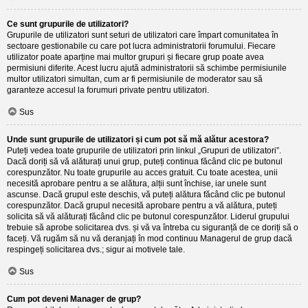
Ce sunt grupurile de utilizatori?
Grupurile de utilizatori sunt seturi de utilizatori care împart comunitatea în
sectoare gestionabile cu care pot lucra administratorii forumului. Fiecare
utilizator poate aparține mai multor grupuri și fiecare grup poate avea
permisiuni diferite. Acest lucru ajută administratorii să schimbe permisiunile
multor utilizatori simultan, cum ar fi permisiunile de moderator sau să
garanteze accesul la forumuri private pentru utilizatori.
Sus
Unde sunt grupurile de utilizatori și cum pot să mă alătur acestora?
Puteți vedea toate grupurile de utilizatori prin linkul „Grupuri de utilizatori”.
Dacă doriți să vă alăturați unui grup, puteți continua făcând clic pe butonul
corespunzător. Nu toate grupurile au acces gratuit. Cu toate acestea, unii
necesită aprobare pentru a se alătura, alții sunt închise, iar unele sunt
ascunse. Dacă grupul este deschis, vă puteți alătura făcând clic pe butonul
corespunzător. Dacă grupul necesită aprobare pentru a vă alătura, puteți
solicita să vă alăturați făcând clic pe butonul corespunzător. Liderul grupului
trebuie să aprobe solicitarea dvs. și vă va întreba cu siguranță de ce doriți să o
faceți. Vă rugăm să nu vă deranjați în mod continuu Managerul de grup dacă
respingeți solicitarea dvs.; sigur ai motivele tale.
Sus
Cum pot deveni Manager de grup?