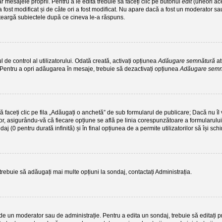
 mesajele proprii. Pentru a le edita trebuie să faceți clic pe butonul
edit
(uneori ac
 fost modificat și de câte ori a fost modificat. Nu apare dacă a fost un moderator sau 
i șteargă subiectele după ce cineva le-a răspuns.
de control al utilizatorului. Odată creată, activați opțiunea
Adăugare semnătură
at
. Pentru a opri adăugarea în mesaje, trebuie să dezactivați opțiunea
Adăugare sem
să faceți clic pe fila „Adăugați o anchetă” de sub formularul de publicare; Dacă nu 
tor, asigurându-vă că fiecare opțiune se află pe linia corespunzătoare a formularului
ndaj (0 pentru durată infinită) și în final opțiunea de a permite utilizatorilor să își sch
 trebuie să adăugați mai multe opțiuni la sondaj, contactați Administrația.
 de un moderator sau de administrație. Pentru a edita un sondaj, trebuie să editați 