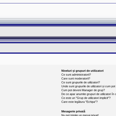
Niveluri și grupuri de utilizatori
Ce sunt administratorii?
Care sunt moderatorii?
Ce sunt grupurile de utilizatori?
Unde sunt grupurile de utilizatori și cum po
Cum pot deveni Manager de grup?
De ce apar anumite grupuri de utilizatori în cu
Ce este un "Grup de utilizatori implicit"?
Care este legătura "Echipa"?
Mesagerie privată
Nu pot trimite un mesaj privat!