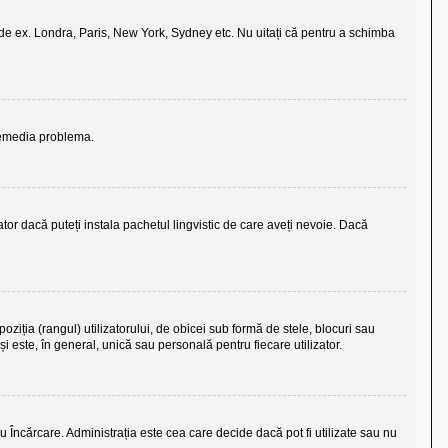
vs., de ex. Londra, Paris, New York, Sydney etc. Nu uitați că pentru a schimba
 remedia problema.
tor dacă puteți instala pachetul lingvistic de care aveți nevoie. Dacă
ziția (rangul) utilizatorului, de obicei sub formă de stele, blocuri sau
 este, în general, unică sau personală pentru fiecare utilizator.
u Încărcare. Administrația este cea care decide dacă pot fi utilizate sau nu