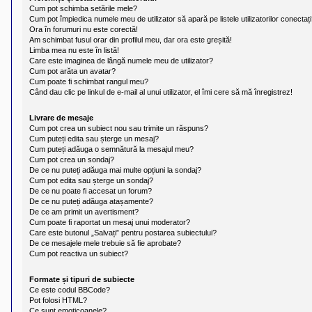
l
Cum pot schimba setările mele?
u
Cum pot împiedica numele meu de utilizator să apară pe listele utilizatorilor conectaț
b
Ora în forumuri nu este corectă!
R
Am schimbat fusul orar din profilul meu, dar ora este greșită!
V
-
Limba mea nu este în listă!
c
Care este imaginea de lângă numele meu de utilizator?
o
Cum pot arăta un avatar?
m
Cum poate fi schimbat rangul meu?
u
Când dau clic pe linkul de e-mail al unui utilizator, el îmi cere să mă înregistrez!
n
i
Livrare de mesaje
t
a
Cum pot crea un subiect nou sau trimite un răspuns?
t
Cum puteți edita sau șterge un mesaj?
e
Cum puteți adăuga o semnătură la mesajul meu?
a
Cum pot crea un sondaj?
p
De ce nu puteți adăuga mai multe opțiuni la sondaj?
o
Cum pot edita sau șterge un sondaj?
s
De ce nu poate fi accesat un forum?
e
De ce nu puteți adăuga atașamente?
s
De ce am primit un avertisment?
o
Cum poate fi raportat un mesaj unui moderator?
r
Care este butonul „Salvați” pentru postarea subiectului?
i
De ce mesajele mele trebuie să fie aprobate?
l
Cum pot reactiva un subiect?
o
r
d
Formate și tipuri de subiecte
e
Ce este codul BBCode?
r
Pot folosi HTML?
u
Ce sunt emoticoanele?