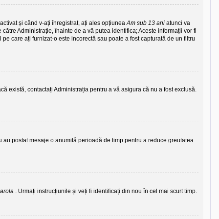
ctivat și când v-ați înregistrat, ați ales opțiunea
Am sub 13 ani
atunci va
către Administrație, înainte de a vă putea identifica; Aceste informații vor fi
l pe care ați furnizat-o este incorectă sau poate a fost capturată de un filtru
că există, contactați Administrația pentru a vă asigura că nu a fost exclusă.
e nu au postat mesaje o anumită perioadă de timp pentru a reduce greutatea
parola
. Urmați instrucțiunile și veți fi identificați din nou în cel mai scurt timp.