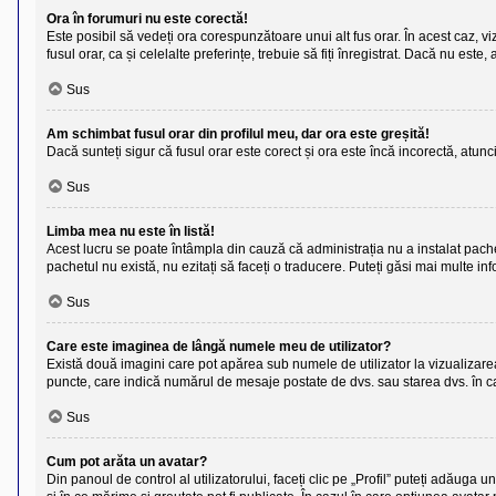
Ora în forumuri nu este corectă!
Este posibil să vedeți ora corespunzătoare unui alt fus orar. În acest caz, viz
fusul orar, ca și celelalte preferințe, trebuie să fiți înregistrat. Dacă nu es
Sus
Am schimbat fusul orar din profilul meu, dar ora este greșită!
Dacă sunteți sigur că fusul orar este corect și ora este încă incorectă, atun
Sus
Limba mea nu este în listă!
Acest lucru se poate întâmpla din cauză că administrația nu a instalat pache
pachetul nu există, nu ezitați să faceți o traducere. Puteți găsi mai multe inf
Sus
Care este imaginea de lângă numele meu de utilizator?
Există două imagini care pot apărea sub numele de utilizator la vizualizarea 
puncte, care indică numărul de mesaje postate de dvs. sau starea dvs. în cad
Sus
Cum pot arăta un avatar?
Din panoul de control al utilizatorului, faceți clic pe „Profil” puteți adăug