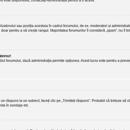
nu este disponibilă, contactați Administrația pentru a o activa.
lizatorului sau poziția acestuia în cadrul forumului, de ex. moderatori și administrat
 doar pentru a vă crește rangul. Majoritatea forumurilor îl consideră „spam”, nu îl t
gistrez!
termediul forumului, dacă administrația permite opțiunea. Acest lucru este pentru a prev
un răspuns la un subiect, faceți clic pe „Trimiteți răspuns”. Probabil că trebuie să v
vota în sondaje etc.