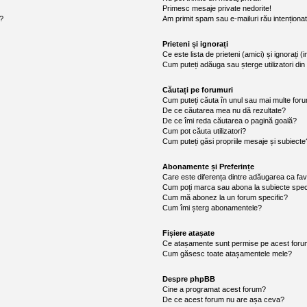
Primesc mesaje private nedorite!
i?
Am primit spam sau e-mailuri rău intenționa
Prieteni și ignorați
Ce este lista de prieteni (amici) și ignorați (
Cum puteți adăuga sau șterge utilizatori din l
Căutați pe forumuri
Cum puteți căuta în unul sau mai multe for
De ce căutarea mea nu dă rezultate?
De ce îmi reda căutarea o pagină goală?
Cum pot căuta utilizatori?
Cum puteți găsi propriile mesaje și subiecte
Abonamente și Preferințe
Care este diferența dintre adăugarea ca fav
Cum poți marca sau abona la subiecte spec
Cum mă abonez la un forum specific?
Cum îmi șterg abonamentele?
Fișiere atașate
Ce atașamente sunt permise pe acest for
Cum găsesc toate atașamentele mele?
Despre phpBB
Cine a programat acest forum?
De ce acest forum nu are așa ceva?