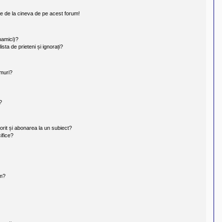
te de la cineva de pe acest forum!
inamici)?
ista de prieteni și ignorați?
umuri?
?
orit și abonarea la un subiect?
ifice?
um?