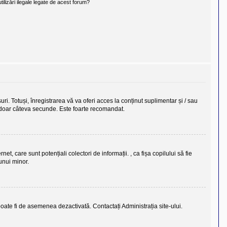
ilizări ilegale legate de acest forum?
uri. Totuși, înregistrarea vă va oferi acces la conținut suplimentar și / sau
ra doar câteva secunde. Este foarte recomandat.
t, care sunt potențiali colectori de informații. , ca fișa copilului să fie
unui minor.
i poate fi de asemenea dezactivată. Contactați Administrația site-ului.