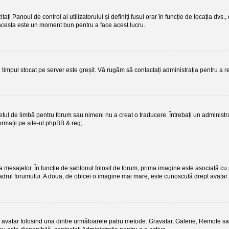
itați Panoul de control al utilizatorului și definiți fusul orar în funcție de locația d
te, acesta este un moment bun pentru a face acest lucru.
ci timpul stocat pe server este greșit. Vă rugăm să contactați administrația pentru a
tul de limbă pentru forum sau nimeni nu a creat o traducere. Întrebați un administra
ormații pe site-ul
phpBB
& reg;
mesajelor. În funcție de șablonul folosit de forum, prima imagine este asociată cu po
rul forumului. A doua, de obicei o imagine mai mare, este cunoscută drept avatar și
a un avatar folosind una dintre următoarele patru metode: Gravatar, Galerie, Remote sa