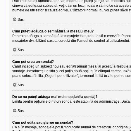
Dacă nu sunteți administrator sau moderator, puteți șterge sau modifica doar
cineva vă editează subiectul, veți găsi un text mic care să indice că acesta a
numele de utilizator și cauza ediției. Utilizatorii normali nu vor putea să-ș
Sus
Cum puteți adăuga o semnătură la mesajul meu?
Pentru a adăuga o semnătură la mesajele tale, trebuie să o creezi în Panoul 
mesajelor dvs. bifând caseta corectă din Panoul de control al utilizatorului
Sus
Cum pot crea un sondaj?
Când începeți un subiect nou sau editați primul mesaj al acestuia, trebuie 
sondaje. Introduceți un titlu și cel puțin două opțiuni în câmpul corespunză
poate selecta în fila „Opțiuni per utilizator”, termenul limită în zile pentru so
Sus
De ce nu puteți adăuga mai multe opțiuni la sondaj?
Limita pentru opțiunile dintr-un sondaj este stabilită de administrație. Dacă
Sus
Cum pot edita sau șterge un sondaj?
Ca și în mesaje, sondajele pot fi modificate numai de creatorul lor original,