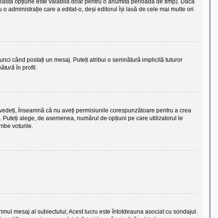
eastă opțiune este valabilă doar pentru o anumită perioadă de timp). Dacă
o administrație care a editat-o, deși editorul își lasă de cele mai multe ori
unci când postați un mesaj. Puteți atribui o semnătură implicită tuturor
nătură
în profil.
îl vedeți, înseamnă că nu aveți permisiunile corespunzătoare pentru a crea
. Puteți alege, de asemenea, numărul de opțiuni pe care utilizatorul le
imbe voturile.
primul mesaj al subiectului; Acest lucru este întotdeauna asociat cu sondajul.