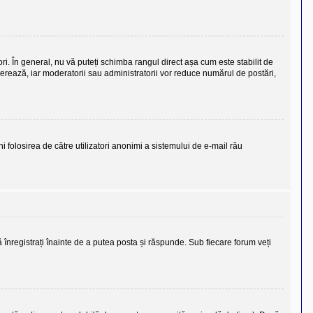
ori. În general, nu vă puteți schimba rangul direct așa cum este stabilit de
olerează, iar moderatorii sau administratorii vor reduce numărul de postări,
eni folosirea de către utilizatori anonimi a sistemului de e-mail rău
ă înregistrați înainte de a putea posta și răspunde. Sub fiecare forum veți