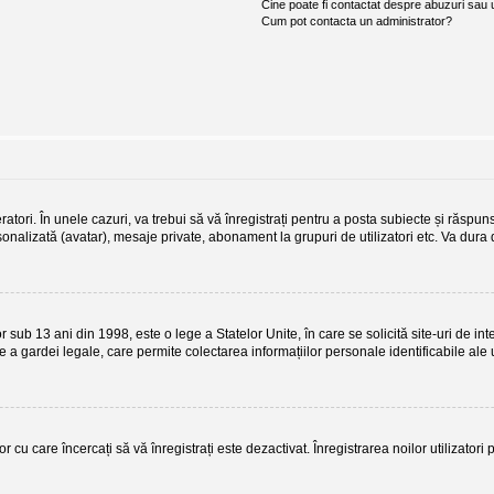
Cine poate fi contactat despre abuzuri sau ut
Cum pot contacta un administrator?
atori. În unele cazuri, va trebui să vă înregistrați pentru a posta subiecte și răspuns
ersonalizată (avatar), mesaje private, abonament la grupuri de utilizatori etc. Va du
b 13 ani din 1998, este o lege a Statelor Unite, în care se solicită site-uri de interne
re a gardei legale, care permite colectarea informațiilor personale identificabile ale 
r cu care încercați să vă înregistrați este dezactivat. Înregistrarea noilor utilizator