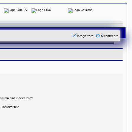
Înregistrare
Autentificare
t să mă alătur acestora?
lori diferite?