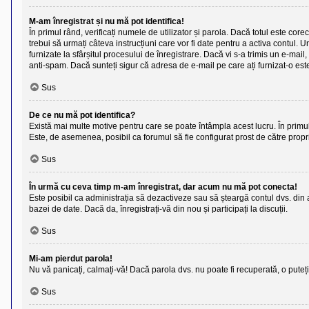
M-am înregistrat și nu mă pot identifica!
În primul rând, verificați numele de utilizator și parola. Dacă totul este cor
trebui să urmați câteva instrucțiuni care vor fi date pentru a activa contul. U
furnizate la sfârșitul procesului de înregistrare. Dacă vi s-a trimis un e-mail
anti-spam. Dacă sunteți sigur că adresa de e-mail pe care ați furnizat-o este
Sus
De ce nu mă pot identifica?
Există mai multe motive pentru care se poate întâmpla acest lucru. În primul 
Este, de asemenea, posibil ca forumul să fie configurat prost de către propri
Sus
În urmă cu ceva timp m-am înregistrat, dar acum nu mă pot conecta!
Este posibil ca administrația să dezactiveze sau să șteargă contul dvs. din
bazei de date. Dacă da, înregistrați-vă din nou și participați la discuții.
Sus
Mi-am pierdut parola!
Nu vă panicați, calmați-vă! Dacă parola dvs. nu poate fi recuperată, o puteț
Sus