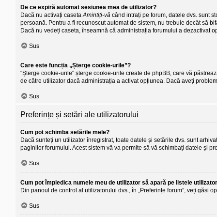
De ce expiră automat sesiunea mea de utilizator?
Dacă nu activați caseta
Amintiți-vă
când intrați pe forum, datele dvs. sunt s
persoană. Pentru a fi recunoscut automat de sistem, nu trebuie decât să bif
Dacă nu vedeți caseta, înseamnă că administrația forumului a dezactivat o
Sus
Care este funcția „Șterge cookie-urile”?
"Șterge cookie-urile" șterge cookie-urile create de phpBB, care vă păstrează 
de către utilizator dacă administrația a activat opțiunea. Dacă aveți proble
Sus
Preferințe și setări ale utilizatorului
Cum pot schimba setările mele?
Dacă sunteți un utilizator înregistrat, toate datele și setările dvs. sunt arhiv
paginilor forumului. Acest sistem vă va permite să vă schimbați datele și pre
Sus
Cum pot împiedica numele meu de utilizator să apară pe listele utilizator
Din panoul de control al utilizatorului dvs., în „Preferințe forum”, veți găsi 
Sus