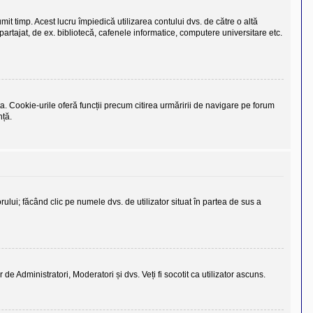
it timp. Acest lucru împiedică utilizarea contului dvs. de către o altă
rtajat, de ex. bibliotecă, cafenele informatice, computere universitare etc.
a. Cookie-urile oferă funcții precum citirea urmăririi de navigare pe forum
nță.
torului; făcând clic pe numele dvs. de utilizator situat în partea de sus a
r de Administratori, Moderatori și dvs. Veți fi socotit ca utilizator ascuns.