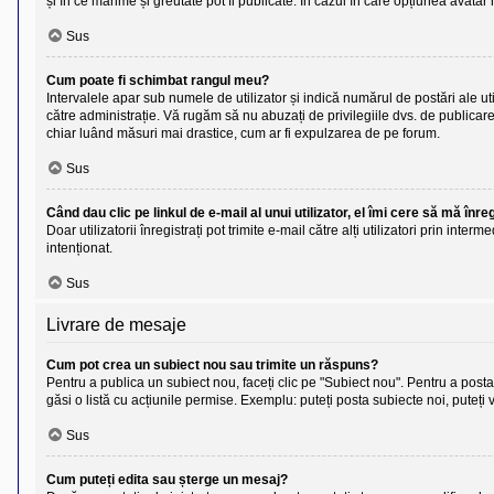
și în ce mărime și greutate pot fi publicate. În cazul în care opțiunea avatar 
Sus
Cum poate fi schimbat rangul meu?
Intervalele apar sub numele de utilizator și indică numărul de postări ale uti
către administrație. Vă rugăm să nu abuzați de privilegiile dvs. de publicare
chiar luând măsuri mai drastice, cum ar fi expulzarea de pe forum.
Sus
Când dau clic pe linkul de e-mail al unui utilizator, el îmi cere să mă înre
Doar utilizatorii înregistrați pot trimite e-mail către alți utilizatori prin in
intenționat.
Sus
Livrare de mesaje
Cum pot crea un subiect nou sau trimite un răspuns?
Pentru a publica un subiect nou, faceți clic pe "Subiect nou". Pentru a posta 
găsi o listă cu acțiunile permise. Exemplu: puteți posta subiecte noi, puteți 
Sus
Cum puteți edita sau șterge un mesaj?