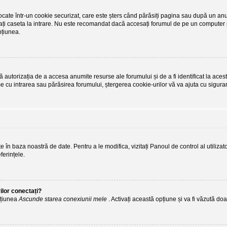
tocate într-un cookie securizat, care este șters când părăsiți pagina sau după un anum
ați caseta la intrare. Nu este recomandat dacă accesați forumul de pe un computer pa
pțiunea.
autorizația de a accesa anumite resurse ale forumului și de a fi identificat la acest
me cu intrarea sau părăsirea forumului, ștergerea cookie-urilor vă va ajuta cu sigura
ate în baza noastră de date. Pentru a le modifica, vizitați Panoul de control al utiliza
ferințele.
ilor conectați?
opțiunea
Ascunde starea conexiunii mele
. Activați această opțiune și va fi văzută doa