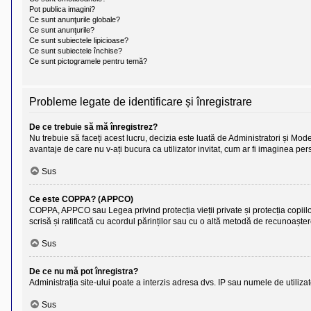
l
Pot publica imagini?
o
Ce sunt anunţurile globale?
t
Ce sunt anunţurile?
e
s
Ce sunt subiectele lipicioase?
i
Ce sunt subiectele închise?
a
Ce sunt pictogramele pentru temă?
u
t
o
r
Probleme legate de identificare și înregistrare
u
l
De ce trebuie să mă înregistrez?
o
t
Nu trebuie să faceți acest lucru, decizia este luată de Administratori și Moder
e
avantaje de care nu v-ați bucura ca utilizator invitat, cum ar fi imaginea p
d
i
Sus
n
R
o
Ce este COPPA? (APPCO)
m
COPPA, APPCO sau Legea privind protecția vieții private și protecția copiilor su
a
scrisă și ratificată cu acordul părinților sau cu o altă metodă de recunoaște
n
i
Sus
a
De ce nu mă pot înregistra?
Administrația site-ului poate a interzis adresa dvs. IP sau numele de utilizato
Sus