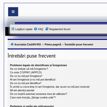
S
i
t
e
Legături rapide
FAQ
Regulament forum
-
u
l
o
f
Asociatia ClubRV-RO
Prima pagină
Întrebări puse frecvent
i
c
i
Întrebări puse frecvent
a
l
a
Probleme legate de identificare și înregistrare
l
De ce trebuie să mă înregistrez?
A
Ce este COPPA? (APPCO)
s
De ce nu mă pot înregistra?
o
M-am înregistrat și nu mă pot identifica!
c
De ce nu mă pot identifica?
i
În urmă cu ceva timp m-am înregistrat, dar acum nu mă pot conecta!
a
Mi-am pierdut parola!
t
De ce expiră automat sesiunea mea de utilizator?
i
e
Care este funcția „Șterge cookie-urile”?
i
C
Preferințe și setări ale utilizatorului