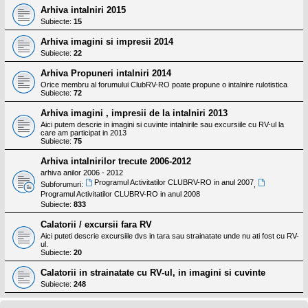
Arhiva intalniri 2015
Subiecte:
15
Arhiva imagini si impresii 2014
Subiecte:
22
Arhiva Propuneri intalniri 2014
Orice membru al forumului ClubRV-RO poate propune o intalnire rulotistica
Subiecte:
72
Arhiva imagini , impresii de la intalniri 2013
Aici putem descrie in imagini si cuvinte intalnirile sau excursiile cu RV-ul la
care am participat in 2013
Subiecte:
75
Arhiva intalnirilor trecute 2006-2012
arhiva anilor 2006 - 2012
Programul Activitatilor CLUBRV-RO in anul 2007
Subforumuri:
,
Programul Activitatilor CLUBRV-RO in anul 2008
Subiecte:
833
Calatorii / excursii fara RV
Aici puteti descrie excursiile dvs in tara sau strainatate unde nu ati fost cu RV-
ul.
Subiecte:
20
Calatorii in strainatate cu RV-ul, in imagini si cuvinte
Subiecte:
248