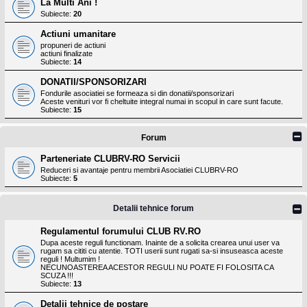
La Multi Ani !
Subiecte:
20
Actiuni umanitare
propuneri de actiuni
actiuni finalizate
Subiecte:
14
DONATII/SPONSORIZARI
Fondurile asociatiei se formeaza si din donatii/sponsorizari
Aceste venituri vor fi cheltuite integral numai in scopul in care sunt facute.
Subiecte:
15
Forum
Parteneriate CLUBRV-RO Servicii
Reduceri si avantaje pentru membrii Asociatiei CLUBRV-RO
Subiecte:
5
Detalii tehnice forum
Regulamentul forumului CLUB RV.RO
Dupa aceste reguli functionam. Inainte de a solicita crearea unui user va
rugam sa cititi cu atentie. TOTI userii sunt rugati sa-si insuseasca aceste
reguli ! Multumim !
NECUNOASTEREA ACESTOR REGULI NU POATE FI FOLOSITA CA
SCUZA !!!
Subiecte:
13
Detalii tehnice de postare