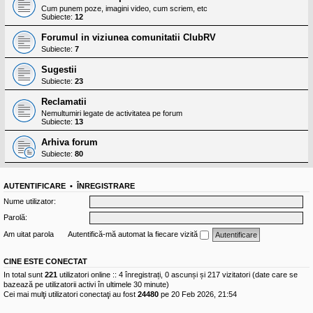
Cum punem poze, imagini video, cum scriem, etc
Subiecte:
12
Forumul in viziunea comunitatii ClubRV
Subiecte:
7
Sugestii
Subiecte:
23
Reclamatii
Nemultumiri legate de activitatea pe forum
Subiecte:
13
Arhiva forum
Subiecte:
80
AUTENTIFICARE
•
ÎNREGISTRARE
Nume utilizator:
Parolă:
Am uitat parola
Autentifică-mă automat la fiecare vizită
CINE ESTE CONECTAT
In total sunt
221
utilizatori online :: 4 înregistrați, 0 ascunși și 217 vizitatori (date care se
bazează pe utilizatorii activi în ultimele 30 minute)
Cei mai mulţi utilizatori conectaţi au fost
24480
pe 20 Feb 2026, 21:54