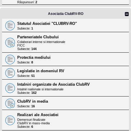
l
Răspunsuri:
2
o
t
e
Asociatia ClubRV-RO
s
i
Statutul Asociatiei "CLUBRV-RO"
a
Subiecte:
1
u
t
Parteneriatele Clubului
o
r
Colaborari interne si internationale
FICC
u
Subiecte:
144
l
o
Protectia mediului
t
e
Subiecte:
8
d
i
Legislatie in domeniul RV
n
Subiecte:
51
R
o
Intalniri organizate de Asociatia ClubRV
m
Intalniri nationale si internationale
a
Subiecte:
162
n
i
ClubRV in media
a
Subiecte:
16
Realizari ale Asociatiei
Demersuri finalizate
ClubRV in mass-media
Subiecte:
6