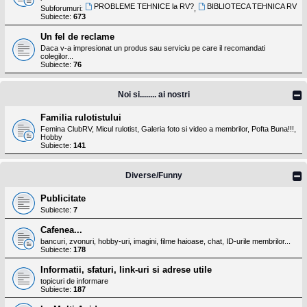
PROBLEME TEHNICE la RV?
BIBLIOTECA TEHNICA RV
Subforumuri:
,
Subiecte:
673
Un fel de reclame
Daca v-a impresionat un produs sau serviciu pe care il recomandati
colegilor...
Subiecte:
76
Noi si........ ai nostri
Familia rulotistului
Femina ClubRV, Micul rulotist, Galeria foto si video a membrilor, Pofta Buna!!!,
Hobby
Subiecte:
141
Diverse/Funny
Publicitate
Subiecte:
7
Cafenea...
bancuri, zvonuri, hobby-uri, imagini, filme haioase, chat, ID-urile membrilor...
Subiecte:
178
Informatii, sfaturi, link-uri si adrese utile
topicuri de informare
Subiecte:
187