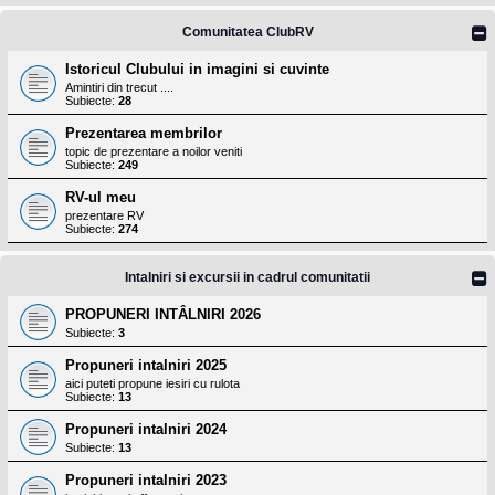
Comunitatea ClubRV
Istoricul Clubului in imagini si cuvinte
Amintiri din trecut ....
Subiecte:
28
Prezentarea membrilor
topic de prezentare a noilor veniti
Subiecte:
249
RV-ul meu
prezentare RV
Subiecte:
274
Intalniri si excursii in cadrul comunitatii
PROPUNERI INTÂLNIRI 2026
Subiecte:
3
Propuneri intalniri 2025
aici puteti propune iesiri cu rulota
Subiecte:
13
Propuneri intalniri 2024
Subiecte:
13
Propuneri intalniri 2023