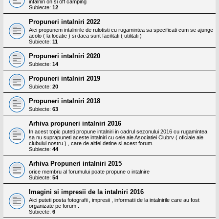
intalniri on si off camping
Subiecte:
12
Propuneri intalniri 2022
Aici propunem intalnirile de rulotisti cu rugamintea sa specificati cum se ajunge
acolo ( la locatie ) si daca sunt facilitati ( utilitati )
Subiecte:
11
Propuneri intalniri 2020
Subiecte:
14
Propuneri intalniri 2019
Subiecte:
20
Propuneri intalniri 2018
Subiecte:
63
Arhiva propuneri intalniri 2016
In acest topic puteti propune intalniri in cadrul sezonului 2016 cu rugamintea
sa nu suprapuneti aceste intalniri cu cele ale Asociatiei Clubrv ( oficiale ale
clubului nostru ) , care de altfel detine si acest forum.
Subiecte:
44
Arhiva Propuneri intalniri 2015
orice membru al forumului poate propune o intalnire
Subiecte:
54
Imagini si impresii de la intalniri 2016
Aici puteti posta fotografii , impresii , informatii de la intalnirile care au fost
organizate pe forum .
Subiecte:
6