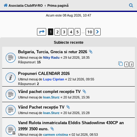
l
u
C
Asociatia ClubRV-RO
Prima pagină
b
ă
R
Acum este 08 Aug 2026, 10:47
V
u
-
c
t
Pagina
1
din
10
o
1
2
3
4
5
10
Următorul
…
a
m
u
r
Subiecte recente
n
i
e
Bulgaria, Turcia, Grecia si retur 2026
t
a
Ultimul mesaj de
Niky Radu
«
29 Iul 2026, 18:35
t
Răspunsuri:
15
1
2
e
a
Propuneri CALENDAR 2026
p
o
Ultimul mesaj de
Lupu Ciprian
«
22 Iul 2026, 09:55
s
Răspunsuri:
2
e
s
Vând pachet complet recepție TV
o
Ultimul mesaj de
Ioan.Sturz
«
20 Iul 2026, 15:36
r
i
Vând Pachet recepție TV
l
o
Ultimul mesaj de
Ioan.Sturz
«
20 Iul 2026, 15:28
r
d
Vand Rulota inmatriculata Elddis Shadowlinw 430CP an
e
1999/ 3500 euro.
r
u
Ultimul mesaj de
carmen cristina
«
02 Iul 2026, 08:53