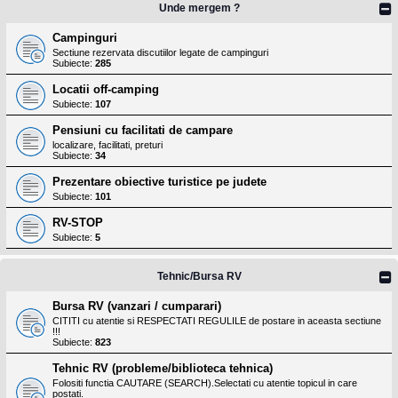
Unde mergem ?
Campinguri
Sectiune rezervata discutiilor legate de campinguri
Subiecte:
285
Locatii off-camping
Subiecte:
107
Pensiuni cu facilitati de campare
localizare, facilitati, preturi
Subiecte:
34
Prezentare obiective turistice pe judete
Subiecte:
101
RV-STOP
Subiecte:
5
Tehnic/Bursa RV
Bursa RV (vanzari / cumparari)
CITITI cu atentie si RESPECTATI REGULILE de postare in aceasta sectiune
!!!
Subiecte:
823
Tehnic RV (probleme/biblioteca tehnica)
Folositi functia CAUTARE (SEARCH).Selectati cu atentie topicul in care
postati.